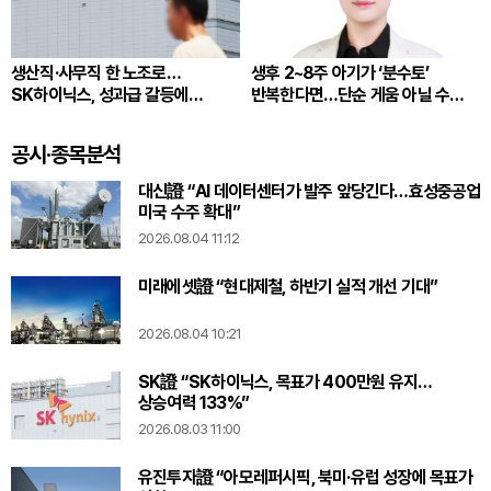
생산직·사무직 한 노조로…
생후 2~8주 아기가 ‘분수토’
SK하이닉스, 성과급 갈등에
반복한다면…단순 게움 아닐 수
통합노조 추진
있다
공시·종목분석
대신證 “AI 데이터센터가 발주 앞당긴다…효성중공업
미국 수주 확대”
2026.08.04 11:12
미래에셋證 “현대제철, 하반기 실적 개선 기대”
2026.08.04 10:21
SK證 “SK하이닉스, 목표가 400만원 유지…
상승여력 133%”
2026.08.03 11:00
유진투자證 “아모레퍼시픽, 북미·유럽 성장에 목표가