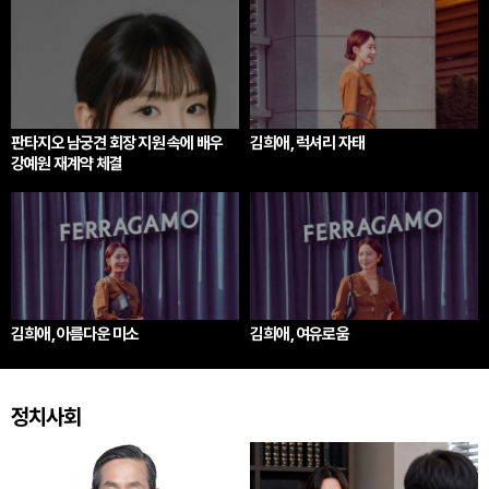
판타지오 남궁견 회장 지원 속에 배우
김희애, 럭셔리 자태
강예원 재계약 체결
김희애, 아름다운 미소
김희애, 여유로움
정치사회