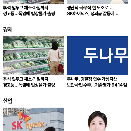
추석 앞두고 채소·과일까지
생산직·사무직 한 노조로…
경고등…폭염에 밥상물가 출렁
SK하이닉스, 성과급 갈등에
통합노조 추진
경제
추석 앞두고 채소·과일까지
두나무, 경찰청 압수 가상자산
경고등…폭염에 밥상물가 출렁
보관사업 수주…기술평가 94.14점
산업