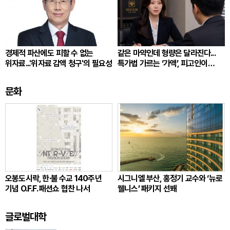
경제적 파산에도 피할 수 없는
같은 마약인데 형량은 달라진다...
위자료...'위자료 감액 청구'의 필요성
특가법 가르는 ‘가액’, 피고인이
따져봐야 할 것
문화
오봉도시락, 한·불 수교 140주년
시그니엘 부산, 홍정기 교수와 ‘뉴로
기념 O.F.F. 패션쇼 협찬 나서
웰니스’ 패키지 선봬
글로벌대학