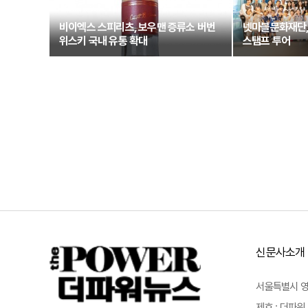
비이엑스 스피리츠, 보우맨 증류소 버번
넷마블문화재단,
위스키 국내 유통 확대
스탬프 투어
신문사소개
서울특별시 영등포
제호 : 더파워 