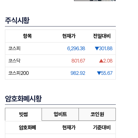
주식시황
항목
현재가
전일대비
코스피
6,296.38
▼301.88
코스닥
801.67
▲2.08
코스피200
982.92
▼55.67
암호화폐시황
빗썸
업비트
코인원
암호화폐
현재가
기준대비