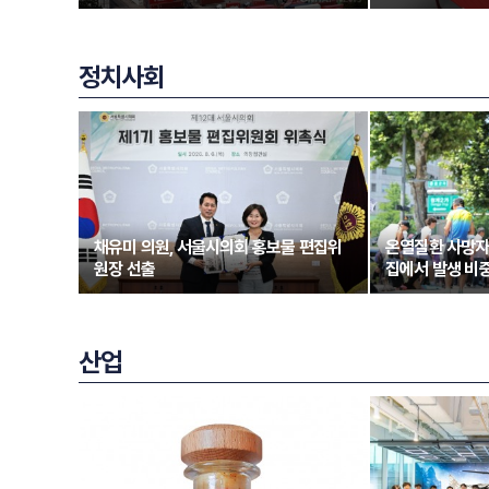
정치사회
채유미 의원, 서울시의회 홍보물 편집위
온열질환 사망자
원장 선출
집에서 발생 비중
산업