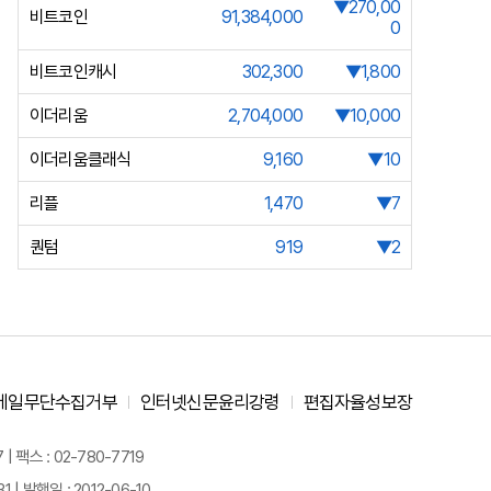
▼270,00
비트코인
91,384,000
0
비트코인캐시
302,300
▼1,800
이더리움
2,704,000
▼10,000
이더리움클래식
9,160
▼10
리플
1,470
▼7
퀀텀
919
▼2
메일무단수집거부
인터넷신문윤리강령
편집자율성보장
 팩스 : 02-780-7719
| 발행일 : 2012-06-10