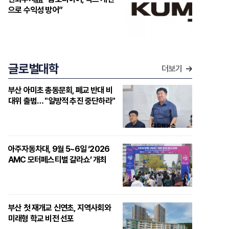
으로 수익성 방어”
글로벌대학
더보기
부산 아미초 총동문회, 폐교 반대 비
대위 출범… "일방적 추진 중단하라"
아주자동차대, 9월 5~6일 ‘2026
AMC 모터페스티벌 갈라쇼’ 개최
부산 첫 재개교 신연초, 지역사회와
미래형 학교 비전 선포