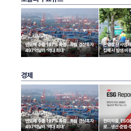
반도체 수출 197% 폭증…6월 경상흑자
온열질환 사망자
497억달러 ‘역대 최대’
집에서 발생 비중
경제
반도체 수출 197% 폭증…6월 경상흑자
한미약품, ESG
497억달러 ‘역대 최대’
로…생산·준법·