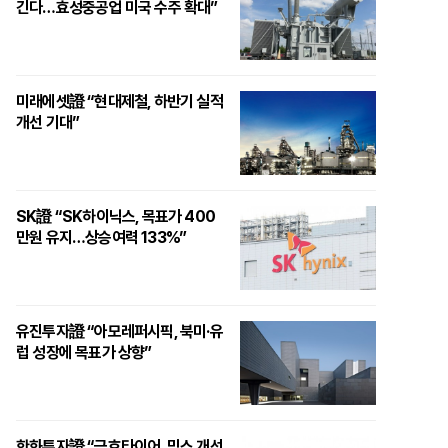
긴다…효성중공업 미국 수주 확대”
미래에셋證 “현대제철, 하반기 실적
개선 기대”
SK證 “SK하이닉스, 목표가 400
만원 유지…상승여력 133%”
유진투자證 “아모레퍼시픽, 북미·유
럽 성장에 목표가 상향”
한화투자證 “금호타이어, 믹스 개선