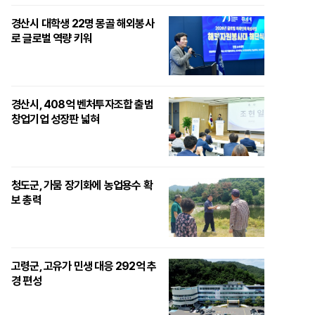
경산시 대학생 22명 몽골 해외봉사
로 글로벌 역량 키워
경산시, 408억 벤처투자조합 출범
창업기업 성장판 넓혀
청도군, 가뭄 장기화에 농업용수 확
보 총력
고령군, 고유가 민생 대응 292억 추
경 편성