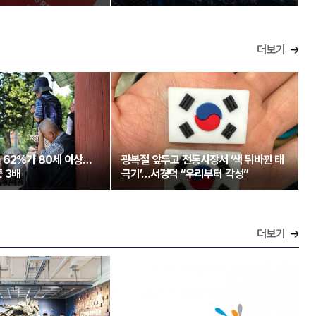
더보기
 62%가 80세 이상…
광복절 앞두고 전통시장서 ‘색 뒤바뀐 태
 3배
극기’…서경덕 “우리부터 각성”
더보기