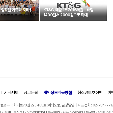
 임직원 가족과 지타워
KT&G, 매출 1조7016억원…배당
1400원서 2000원으로 확대
기사제보
광고문의
개인정보취급방침
청소년보호정책
이
구 국회대로70길 22 , 408호(여의도동, 금강빌딩) | 대표전화 : 02-784-7717 |
| 법인명 : 주식회사 더파워미디어 | 등록번호 : 서울 아05063 | 등록일 : 2018-03-31 