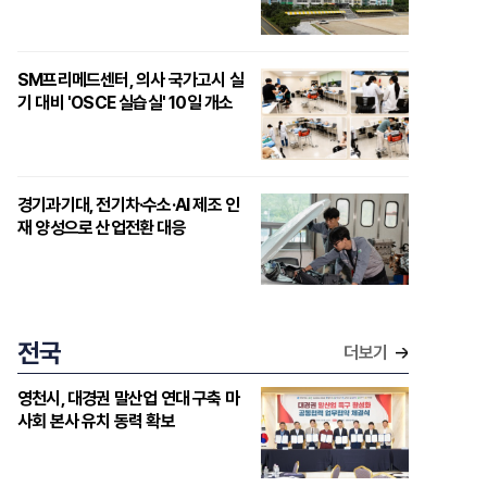
SM프리메드센터, 의사 국가고시 실
기 대비 'OSCE 실습실' 10일 개소
경기과기대, 전기차·수소·AI 제조 인
재 양성으로 산업전환 대응
전국
더보기
영천시, 대경권 말산업 연대 구축 마
사회 본사 유치 동력 확보