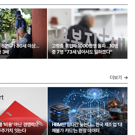
 62%가 80세 이상…
고령층 취업자 1000만명 돌파…10명
 3배
중 7명 “73세 넘어서도 일하겠다”
더보기
를 ‘비용’ 아닌 경쟁력으
HBM만 믿다간 늦는다…한국 제조업 ‘대
주주가치 잇는다
체불가 카드’는 현장 데이터