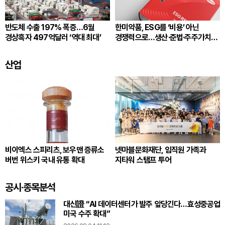
반도체 수출 197% 폭증…6월
한미약품, ESG를 ‘비용’ 아닌
경상흑자 497억달러 ‘역대 최대’
경쟁력으로…생산·준법·주주가치
잇는다
산업
비이엑스 스피리츠, 보우맨 증류소
넷마블문화재단, 임직원 가족과
버번 위스키 국내 유통 확대
지타워 스탬프 투어
공시·종목분석
대신證 “AI 데이터센터가 발주 앞당긴다…효성중공업
미국 수주 확대”