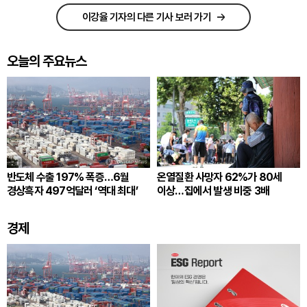
이강율 기자의 다른 기사 보러 가기
오늘의 주요뉴스
반도체 수출 197% 폭증…6월
온열질환 사망자 62%가 80세
경상흑자 497억달러 ‘역대 최대’
이상…집에서 발생 비중 3배
경제