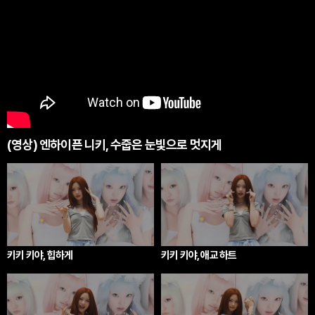
(영상) 엔하이픈 니키, 수줍은 눈빛으로 멋지게
키키 키야, 힙하게
키키 키야, 애교 하트