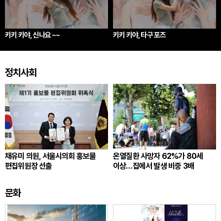
키키 키야, 신나요 ~~
키키 키야, 타구 포즈
정치사회
채유미 의원, 서울시의회 홍보물
온열질환 사망자 62%가 80세
편집위원장 선출
이상…집에서 발생 비중 3배
문화