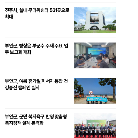
전주시, 실내 무더위쉼터 531곳으로
확대
부안군, 방상윤 부군수 주재 주요 업
무 보고회 개최
부안군, 여름 휴가철 피서지 통합 건
강증진 캠페인 실시
부안군, 군민 복지욕구 반영 맞춤형
복지정책 설계 본격화