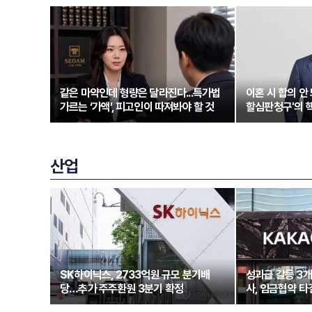
같은 마약인데 형량은 달라진다...특가법
이혼 시 합의 안 
가르는 ‘가액’, 피고인이 따져봐야 할 것
할심판청구'의 
산업
SK하이닉스, 2733억원 규모 분기배
성과급 갈등 3
당…추가 주주환원 3분기 확정
사, 임금협약 타