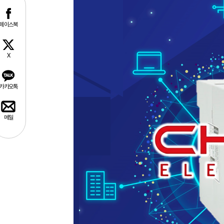
페이스북
X
카카오톡
메일