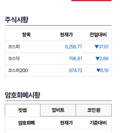
주식시황
항목
현재가
전일대비
코스피
6,258.77
▼37.61
코스닥
798.81
▼2.86
코스피200
974.73
▼8.19
암호화폐시황
빗썸
업비트
코인원
암호화폐
현재가
기준대비