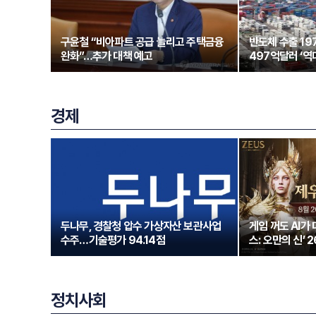
구윤철 “비아파트 공급 늘리고 주택금융
반도체 수출 1
완화”…추가 대책 예고
497억달러 ‘역
경제
두나무, 경찰청 압수 가상자산 보관사업
게임 꺼도 AI가
수주…기술평가 94.14점
스: 오만의 신’ 
정치사회