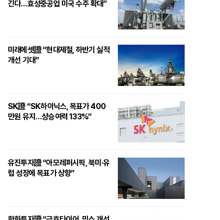
긴다…효성중공업 미국 수주 확대”
미래에셋證 “현대제철, 하반기 실적
개선 기대”
SK證 “SK하이닉스, 목표가 400
만원 유지…상승여력 133%”
유진투자證 “아모레퍼시픽, 북미·유
럽 성장에 목표가 상향”
한화투자證 “금호타이어, 믹스 개선