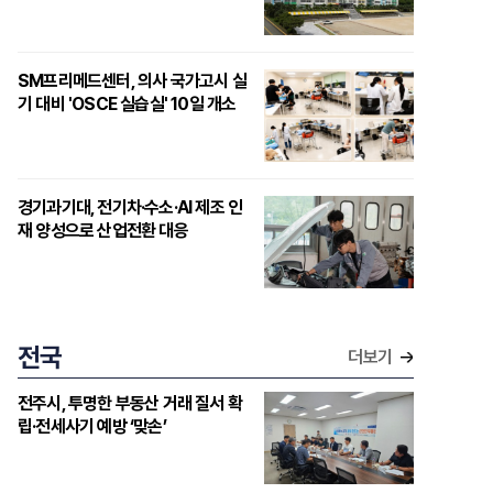
SM프리메드센터, 의사 국가고시 실
기 대비 'OSCE 실습실' 10일 개소
경기과기대, 전기차·수소·AI 제조 인
재 양성으로 산업전환 대응
전국
더보기
전주시, 투명한 부동산 거래 질서 확
립·전세사기 예방 ‘맞손’