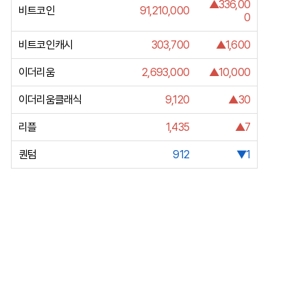
▲336,00
비트코인
91,210,000
0
비트코인캐시
303,700
▲1,600
이더리움
2,693,000
▲10,000
이더리움클래식
9,120
▲30
리플
1,435
▲7
퀀텀
912
▼1