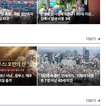
97% 폭증…6월 경상흑자
온열질환 사망자 62%가 80세 이상…
대 최대’
집에서 발생 비중 3배
더보기
 대신 사냥…컴투스 ‘제우
청년층에 몰린 전세사기…피해자 10명
26일 출격
중 7명 이상 40세 미만
더보기