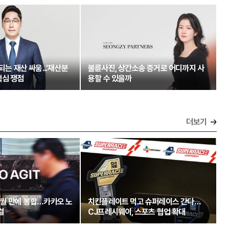
되는 재산 싸움...'재산분
불륜사진, 상간소송 증거로 어디까지 사
핵심 쟁점
용할 수 있을까
더보기
개월 만에 봉합…카카오 노
치킨플레이트 먹고 슈퍼레이스 간다…
결
CJ프레시웨이, 스포츠 협업 확대