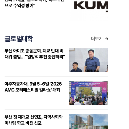
으로 수익성 방어”
글로벌대학
더보기
부산 아미초 총동문회, 폐교 반대 비
대위 출범… "일방적 추진 중단하라"
아주자동차대, 9월 5~6일 ‘2026
AMC 모터페스티벌 갈라쇼’ 개최
부산 첫 재개교 신연초, 지역사회와
미래형 학교 비전 선포