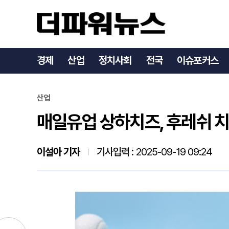
매일유업 상하치즈, 후레쉬
경제
산업
정치사회
전국
이슈포커스
산업
매일유업 상하치즈, 후레쉬 치
이설아 기자
기사입력 :
2025-09-19 09:24