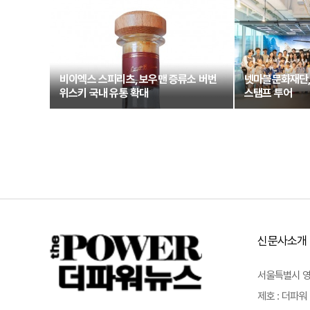
비이엑스 스피리츠, 보우맨 증류소 버번
넷마블문화재단,
위스키 국내 유통 확대
스탬프 투어
신문사소개
서울특별시 영등포
제호 : 더파워 