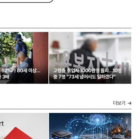
 62%가 80세 이상…
고령층 취업자 1000만명 돌파…10명
 3배
중 7명 “73세 넘어서도 일하겠다”
더보기