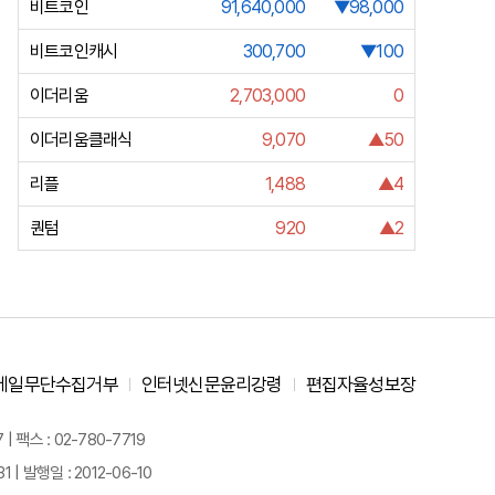
비트코인
91,640,000
▼98,000
비트코인캐시
300,700
▼100
이더리움
2,703,000
0
이더리움클래식
9,070
▲50
리플
1,488
▲4
퀀텀
920
▲2
메일무단수집거부
인터넷신문윤리강령
편집자율성보장
 팩스 : 02-780-7719
| 발행일 : 2012-06-10