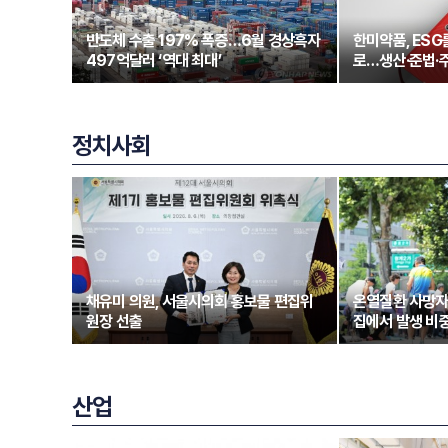
반도체 수출 197% 폭증…6월 경상흑자
한미약품, ESG
497억달러 ‘역대 최대’
로…생산·준법·
정치사회
채유미 의원, 서울시의회 홍보물 편집위
온열질환 사망자
원장 선출
집에서 발생 비중
산업