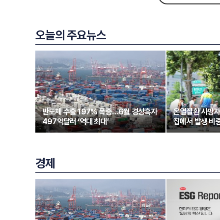
오늘의 주요뉴스
반도체 수출 197% 폭증…6월 경상흑자
온열질환 사망자
497억달러 ‘역대 최대’
집에서 발생 비중
경제