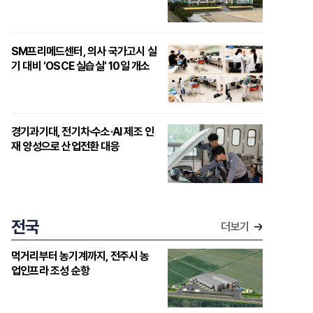
SM프리메드센터, 의사 국가고시 실
기 대비 'OSCE 실습실' 10일 개소
경기과기대, 전기차·수소·AI 제조 인
재 양성으로 산업전환 대응
전국
더보기
먹거리부터 농기계까지, 전주시 농
업인프라 조성 순항