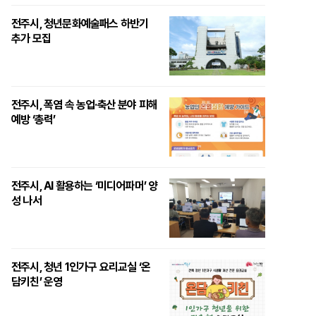
전주시, 청년문화예술패스 하반기
추가 모집
전주시, 폭염 속 농업·축산 분야 피해
예방 ‘총력’
전주시, AI 활용하는 ‘미디어파머’ 양
성 나서
전주시, 청년 1인가구 요리교실 ‘온
담키친’ 운영