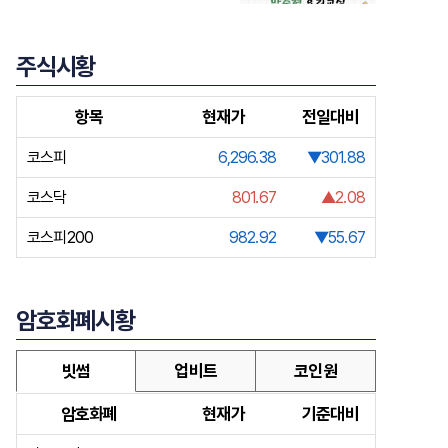
주식시황
항목
현재가
전일대비
코스피
6,296.38
▼301.88
코스닥
801.67
▲2.08
코스피200
982.92
▼55.67
암호화폐시황
빗썸
업비트
코인원
암호화폐
현재가
기준대비