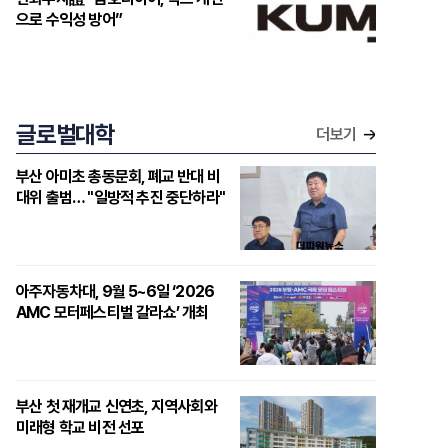
으로 수익성 방어”
글로벌대학
더보기
부산 아미초 총동문회, 폐교 반대 비
대위 출범… "일방적 추진 중단하라"
아주자동차대, 9월 5~6일 ‘2026
AMC 모터페스티벌 갈라쇼’ 개최
부산 첫 재개교 신연초, 지역사회와
미래형 학교 비전 선포