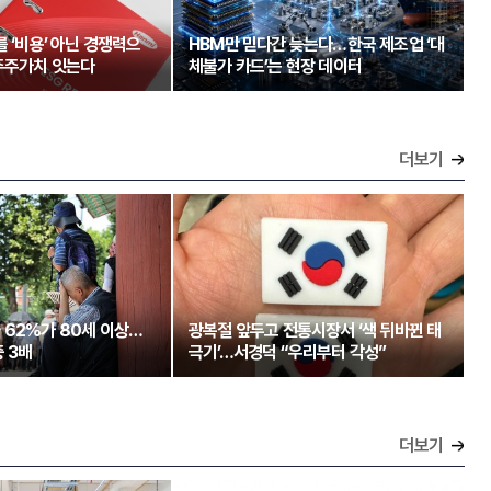
를 ‘비용’ 아닌 경쟁력으
HBM만 믿다간 늦는다…한국 제조업 ‘대
주주가치 잇는다
체불가 카드’는 현장 데이터
더보기
 62%가 80세 이상…
광복절 앞두고 전통시장서 ‘색 뒤바뀐 태
 3배
극기’…서경덕 “우리부터 각성”
더보기