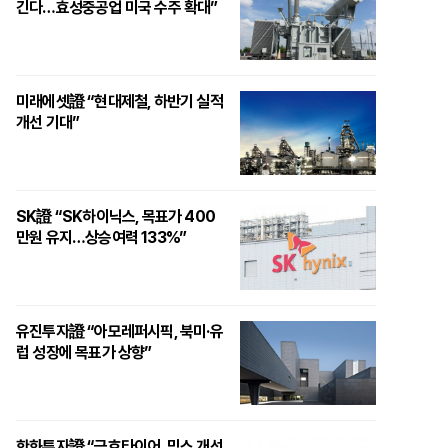
긴다…효성중공업 미국 수주 확대”
미래에셋證 “현대제철, 하반기 실적
개선 기대”
SK證 “SK하이닉스, 목표가 400
만원 유지…상승여력 133%”
유진투자證 “아모레퍼시픽, 북미·유
럽 성장에 목표가 상향”
한화투자證 “금호타이어, 믹스 개선