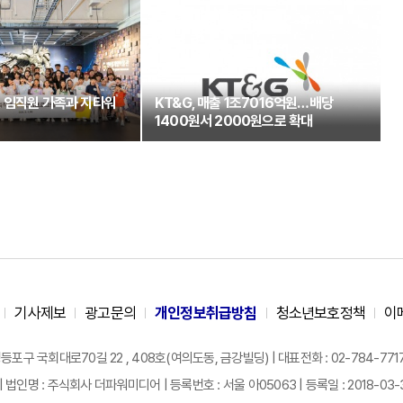
 임직원 가족과 지타워
KT&G, 매출 1조7016억원…배당
1400원서 2000원으로 확대
기사제보
광고문의
개인정보취급방침
청소년보호정책
이
구 국회대로70길 22 , 408호(여의도동, 금강빌딩) | 대표전화 : 02-784-7717 |
| 법인명 : 주식회사 더파워미디어 | 등록번호 : 서울 아05063 | 등록일 : 2018-03-31 