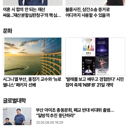
이혼 시 합의 안 되는 재산
불륜사진, 상간소송 증거로
싸움...'재산분할심판청구'의 핵심
어디까지 사용할 수 있을까
쟁점
문화
시그니엘 부산, 홍정기 교수와 ‘뉴로
'발레를 보고 배우고 경험한다' 시민
웰니스’ 패키지 선봬
참여 축제 'NBF:B' 21일 개막
글로벌대학
부산 아미초 총동문회, 폐교 반대 비대위 출범…
"일방적 추진 중단하라"
2026.08.06 18:29