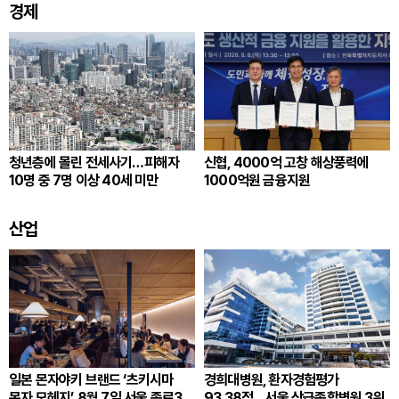
경제
청년층에 몰린 전세사기…피해자
신협, 4000억 고창 해상풍력에
10명 중 7명 이상 40세 미만
1000억원 금융지원
산업
일본 몬자야키 브랜드 ‘츠키시마
경희대병원, 환자경험평가
몬자 모헤지’, 8월 7일 서울 종로3가
93.38점…서울 상급종합병원 3위