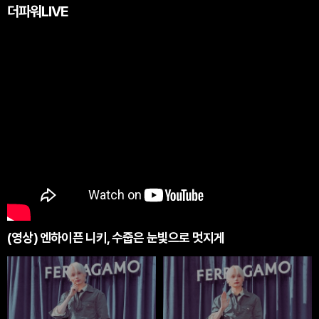
더파워LIVE
(영상) 엔하이픈 니키, 수줍은 눈빛으로 멋지게