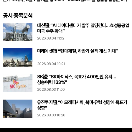
한국 1호점 오픈
공시·종목분석
대신證 “AI 데이터센터가 발주 앞당긴다…효성중공업
미국 수주 확대”
2026.08.04 11:12
미래에셋證 “현대제철, 하반기 실적 개선 기대”
2026.08.04 10:21
SK證 “SK하이닉스, 목표가 400만원 유지…
상승여력 133%”
2026.08.03 11:00
유진투자證 “아모레퍼시픽, 북미·유럽 성장에 목표가
상향”
2026.08.03 10:26