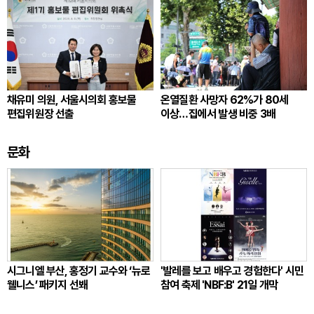
채유미 의원, 서울시의회 홍보물
온열질환 사망자 62%가 80세
편집위원장 선출
이상…집에서 발생 비중 3배
문화
시그니엘 부산, 홍정기 교수와 ‘뉴로
'발레를 보고 배우고 경험한다' 시민
웰니스’ 패키지 선봬
참여 축제 'NBF:B' 21일 개막