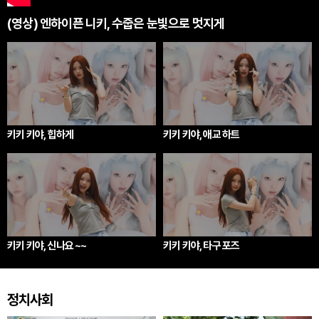
(영상) 엔하이픈 니키, 수줍은 눈빛으로 멋지게
키키 키야, 힙하게
키키 키야, 애교 하트
키키 키야, 신나요 ~~
키키 키야, 타구 포즈
정치사회