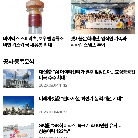
비이엑스 스피리츠, 보우맨 증류소
넷마블문화재단, 임직원 가족과
버번 위스키 국내 유통 확대
지타워 스탬프 투어
공시·종목분석
대신證 “AI 데이터센터가 발주 앞당긴다…효성중공업
미국 수주 확대”
2026.08.04 11:12
미래에셋證 “현대제철, 하반기 실적 개선 기대”
2026.08.04 10:21
SK證 “SK하이닉스, 목표가 400만원 유지…
상승여력 133%”