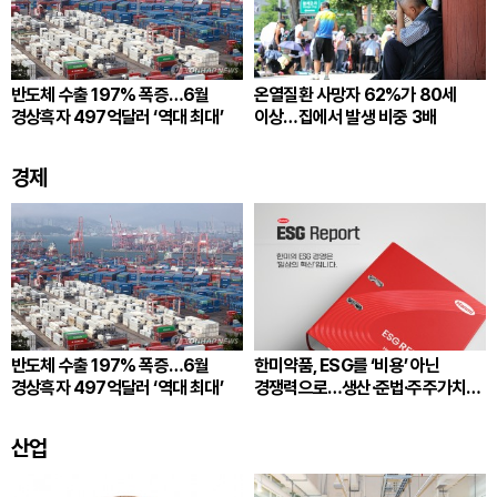
반도체 수출 197% 폭증…6월
온열질환 사망자 62%가 80세
경상흑자 497억달러 ‘역대 최대’
이상…집에서 발생 비중 3배
경제
반도체 수출 197% 폭증…6월
한미약품, ESG를 ‘비용’ 아닌
경상흑자 497억달러 ‘역대 최대’
경쟁력으로…생산·준법·주주가치
잇는다
산업