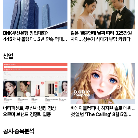
BNK부산은행 창업대회에
같은 결혼인데 날짜 따라 325만원
445개사 몰렸다…2년 연속 역대
차이…성수기 식대가 부담 키웠다
최다
산업
너티퍼센트, 무신사 랭킹 정상
비에이블컴퍼니, 허지원 솔로 데뷔...
오르며 브랜드 경쟁력 입증
첫 앨범 'The Calling' 8월 5일
발매
공시·종목분석