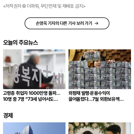
<저작권자 © 더파워, 무단전재 및 재배포 금지>
손영욱 기자의 다른 기사 보러 가기
오늘의 주요뉴스
고령층 취업자 1000만명 돌파…
외평채 발행·운용수익이
10명 중 7명 “73세 넘어서도
끌어올렸다…7월 외환보유액
일하겠다”
4279.5억달러
경제