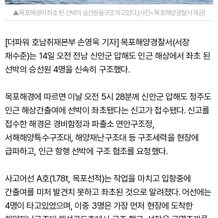
▲목포해경이 좌초 된 선박의 승선원을구조하고있다,(사진=목포해양경찰서 제공)
[더파워 호남취재본부 손영욱 기자] 목포해양경찰서(서장
채수준)는 14일 오전 전남 신안군 압해도 인근 해상에서 좌초 된
선박의 승선원 4명을 신속히 구조했다.
목포해경에 따르면 이날 오전 5시 28분께 신안군 압해도 정주도
인근 해상간출여에 선박이 좌초됐다는 신고가 접수됐다. 신고를
접수한 해경은 경비함정과 파출소 연안구조정,
서해해양특수구조대, 해양재난구조대 등 구조세력을 현장에
급파하고, 인근 항행 선박에 구조 협조를 요청했다.
사고어선 A호(1.78t, 목포선적)는 작업을 마치고 입항중에
간출여를 미처 발견치 못하고 좌초된 것으로 알려졌다. 어선에는
4명이 타고있었으며, 이중 3명은 가장 먼저 현장에 도착한