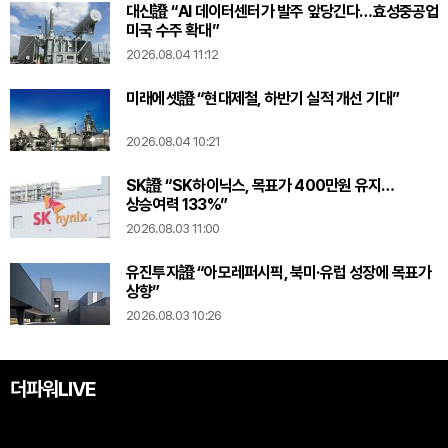
대신證 “AI 데이터센터가 발주 앞당긴다…효성중공업
미국 수주 확대”
2026.08.04 11:12
미래에셋證 “현대제철, 하반기 실적 개선 기대”
2026.08.04 10:21
SK證 “SK하이닉스, 목표가 400만원 유지…
상승여력 133%”
2026.08.03 11:00
유진투자證 “아모레퍼시픽, 북미·유럽 성장에 목표가
상향”
2026.08.03 10:26
더파워LIVE