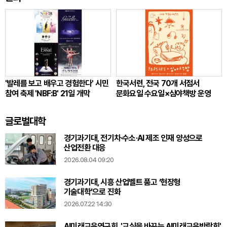
'발레를 보고 배우고 경험한다' 시민
한국서련, 전국 70개 서점서
참여 축제 'NBF:B' 21일 개막
문화요일 수요일×심야책방 운영
글로벌대학
경기과기대, 전기차·수소·AI 제조 인재 양성으로
산업전환 대응
2026.08.04 09:20
경기과기대, 시흥 산업벨트 품고 ‘현장형
기술대학’으로 진화
2026.07.22 14:30
AI미래교육연구회, '교실을 바꾸는 AI미래교육박람회'