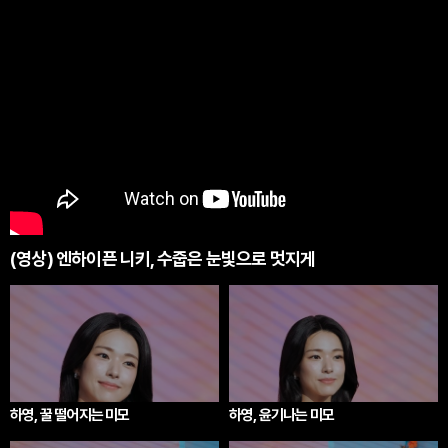
(영상) 엔하이픈 니키, 수줍은 눈빛으로 멋지게
하영, 꿀 떨어지는 미모
하영, 윤기나는 미모