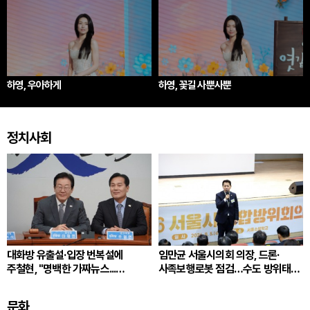
하영, 우아하게
하영, 꽃길 사뿐사뿐
정치사회
대화방 유출설·입장 번복설에
임만균 서울시의회 의장, 드론·
주철현, "명백한 가짜뉴스...
사족보행로봇 점검…수도 방위태세
초대되자마자 즉각 탈퇴"
강화
문화