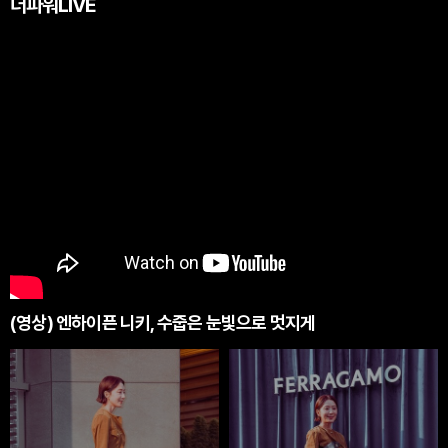
더파워LIVE
(영상) 엔하이픈 니키, 수줍은 눈빛으로 멋지게