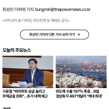
최성민 더파워 기자 Sungmin@thepowernews.co.kr
<저작권자 © 더파워, 무단전재 및 재배포 금지>
최성민 기자의 다른 기사 보러 가기
오늘의 주요뉴스
구윤철 “비아파트 공급 늘리고
반도체 수출 197% 폭증…6월
주택금융 완화”…추가 대책 예고
경상흑자 497억달러 ‘역대 최대’