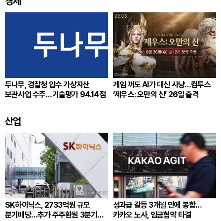
경제
두나무, 경찰청 압수 가상자산
게임 꺼도 AI가 대신 사냥…컴투스
보관사업 수주…기술평가 94.14점
‘제우스: 오만의 신’ 26일 출격
산업
SK하이닉스, 2733억원 규모
성과급 갈등 3개월 만에 봉합…
분기배당…추가 주주환원 3분기
카카오 노사, 임금협약 타결