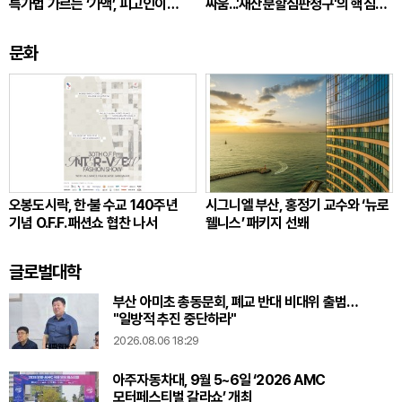
특가법 가르는 ‘가액’, 피고인이
싸움...'재산분할심판청구'의 핵심
따져봐야 할 것
쟁점
문화
오봉도시락, 한·불 수교 140주년
시그니엘 부산, 홍정기 교수와 ‘뉴로
기념 O.F.F. 패션쇼 협찬 나서
웰니스’ 패키지 선봬
글로벌대학
부산 아미초 총동문회, 폐교 반대 비대위 출범…
"일방적 추진 중단하라"
2026.08.06 18:29
아주자동차대, 9월 5~6일 ‘2026 AMC
모터페스티벌 갈라쇼’ 개최