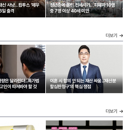
 대신 사냥…컴투스 ‘제우
청년층에 몰린 전세사기…피해자 10명
26일 출격
중 7명 이상 40세 미만
더보기
량은 달라진다...특가법
이혼 시 합의 안 되는 재산 싸움...'재산분
 피고인이 따져봐야 할 것
할심판청구'의 핵심 쟁점
더보기