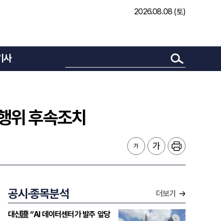
2026.08.08 (토)
기사
정행위 후속조치
공시·종목분석
더보기
대신證 “AI 데이터센터가 발주 앞당