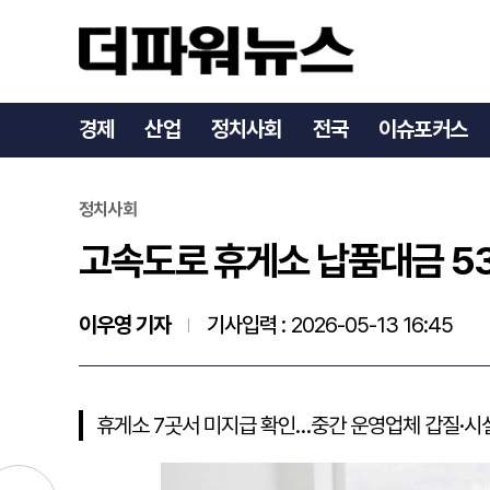
고속도로 휴게소 납품대금 
경제
산업
정치사회
전국
이슈포커스
정치사회
고속도로 휴게소 납품대금 5
이우영 기자
기사입력 :
2026-05-13 16:45
휴게소 7곳서 미지급 확인…중간 운영업체 갑질·시