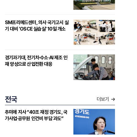
SM프리메드센터, 의사 국가고시 실
기 대비 'OSCE 실습실' 10일 개소
경기과기대, 전기차·수소·AI 제조 인
재 양성으로 산업전환 대응
전국
더보기
추미애 지사 “40조 재정 경기도, 국
가사업·공무원 인건비 부담 과도”