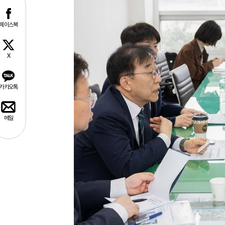
페이스북
X
카카오톡
메일