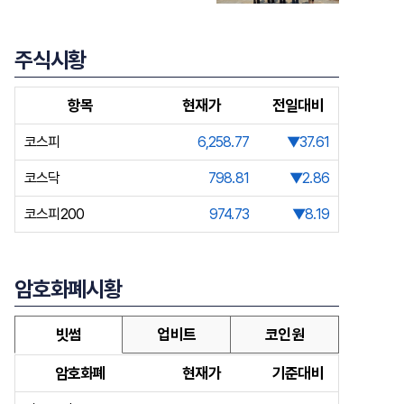
주식시황
항목
현재가
전일대비
코스피
6,258.77
▼37.61
코스닥
798.81
▼2.86
코스피200
974.73
▼8.19
암호화폐시황
빗썸
업비트
코인원
암호화폐
현재가
기준대비