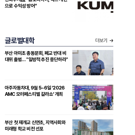
으로 수익성 방어”
글로벌대학
더보기
부산 아미초 총동문회, 폐교 반대 비
대위 출범… "일방적 추진 중단하라"
아주자동차대, 9월 5~6일 ‘2026
AMC 모터페스티벌 갈라쇼’ 개최
부산 첫 재개교 신연초, 지역사회와
미래형 학교 비전 선포