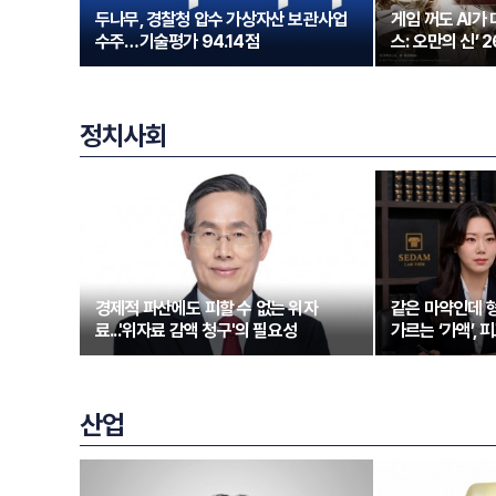
두나무, 경찰청 압수 가상자산 보관사업
게임 꺼도 AI가
수주…기술평가 94.14점
스: 오만의 신’ 
정치사회
경제적 파산에도 피할 수 없는 위자
같은 마약인데 형
료...'위자료 감액 청구'의 필요성
가르는 ‘가액’,
산업