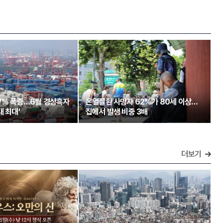
97% 폭증…6월 경상흑자
온열질환 사망자 62%가 80세 이상…
대 최대’
집에서 발생 비중 3배
더보기