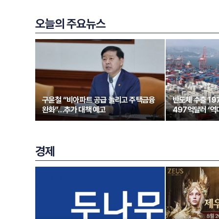
오늘의 주요뉴스
구윤철 “비아파트 공급 늘리고 주택금융
반도체 수출 1
완화”…추가 대책 예고
497억달러 ‘역
경제