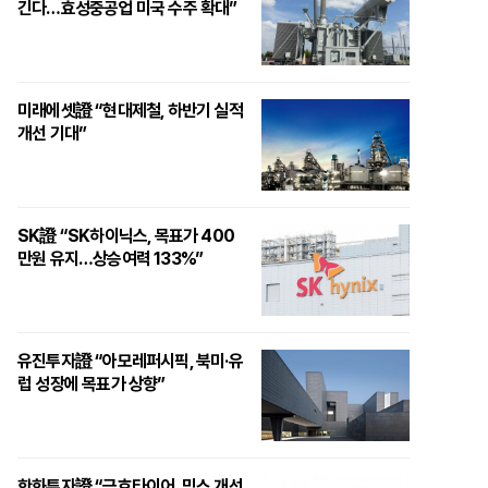
긴다…효성중공업 미국 수주 확대”
미래에셋證 “현대제철, 하반기 실적
개선 기대”
SK證 “SK하이닉스, 목표가 400
만원 유지…상승여력 133%”
유진투자證 “아모레퍼시픽, 북미·유
럽 성장에 목표가 상향”
한화투자證 “금호타이어, 믹스 개선