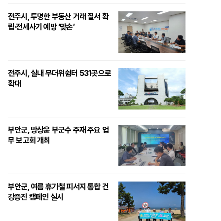
전주시, 투명한 부동산 거래 질서 확
립·전세사기 예방 ‘맞손’
전주시, 실내 무더위쉼터 531곳으로
확대
부안군, 방상윤 부군수 주재 주요 업
무 보고회 개최
부안군, 여름 휴가철 피서지 통합 건
강증진 캠페인 실시