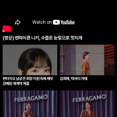
(영상) 엔하이픈 니키, 수줍은 눈빛으로 멋지게
판타지오 남궁견 회장 지원 속에 배우
김희애, 럭셔리 자태
강예원 재계약 체결