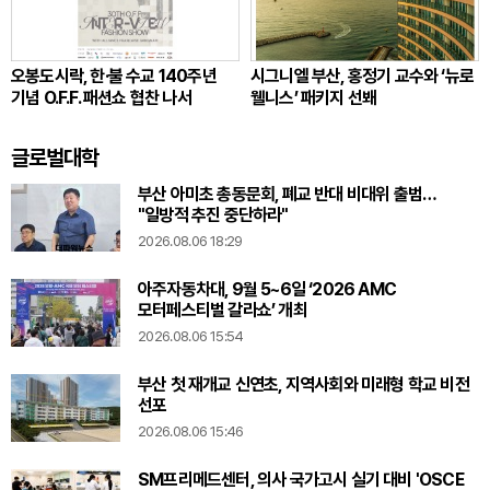
오봉도시락, 한·불 수교 140주년
시그니엘 부산, 홍정기 교수와 ‘뉴로
기념 O.F.F. 패션쇼 협찬 나서
웰니스’ 패키지 선봬
글로벌대학
부산 아미초 총동문회, 폐교 반대 비대위 출범…
"일방적 추진 중단하라"
2026.08.06 18:29
아주자동차대, 9월 5~6일 ‘2026 AMC
모터페스티벌 갈라쇼’ 개최
2026.08.06 15:54
부산 첫 재개교 신연초, 지역사회와 미래형 학교 비전
선포
2026.08.06 15:46
SM프리메드센터, 의사 국가고시 실기 대비 'OSCE