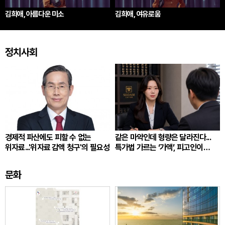
김희애, 아름다운 미소
김희애, 여유로움
정치사회
경제적 파산에도 피할 수 없는
같은 마약인데 형량은 달라진다...
위자료...'위자료 감액 청구'의 필요성
특가법 가르는 ‘가액’, 피고인이
따져봐야 할 것
문화