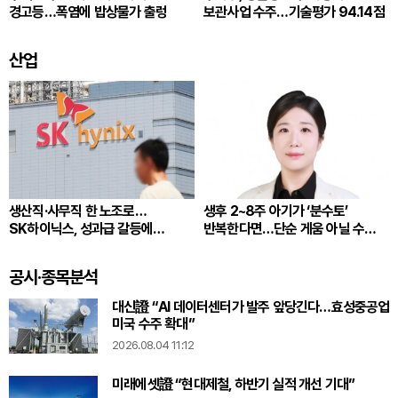
경고등…폭염에 밥상물가 출렁
보관사업 수주…기술평가 94.14점
산업
생산직·사무직 한 노조로…
생후 2~8주 아기가 ‘분수토’
SK하이닉스, 성과급 갈등에
반복한다면…단순 게움 아닐 수
통합노조 추진
있다
공시·종목분석
대신證 “AI 데이터센터가 발주 앞당긴다…효성중공업
미국 수주 확대”
2026.08.04 11:12
미래에셋證 “현대제철, 하반기 실적 개선 기대”