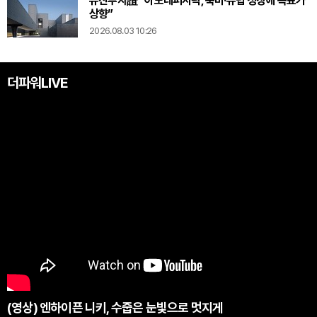
유진투자證 “아모레퍼시픽, 북미·유럽 성장에 목표가
상향”
2026.08.03 10:26
더파워LIVE
(영상) 엔하이픈 니키, 수줍은 눈빛으로 멋지게