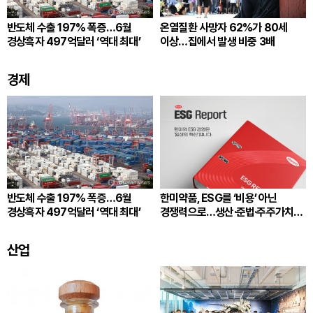
반도체 수출 197% 폭증…6월
온열질환 사망자 62%가 80세
경상흑자 497억달러 ‘역대 최대’
이상…집에서 발생 비중 3배
경제
반도체 수출 197% 폭증…6월
한미약품, ESG를 ‘비용’ 아닌
경상흑자 497억달러 ‘역대 최대’
경쟁력으로…생산·준법·주주가치
잇는다
산업