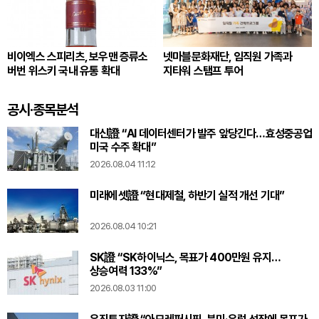
비이엑스 스피리츠, 보우맨 증류소
넷마블문화재단, 임직원 가족과
버번 위스키 국내 유통 확대
지타워 스탬프 투어
공시·종목분석
대신證 “AI 데이터센터가 발주 앞당긴다…효성중공업
미국 수주 확대”
2026.08.04 11:12
미래에셋證 “현대제철, 하반기 실적 개선 기대”
2026.08.04 10:21
SK證 “SK하이닉스, 목표가 400만원 유지…
상승여력 133%”
2026.08.03 11:00