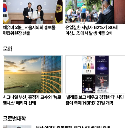
채유미 의원, 서울시의회 홍보물
온열질환 사망자 62%가 80세
편집위원장 선출
이상…집에서 발생 비중 3배
문화
시그니엘 부산, 홍정기 교수와 ‘뉴로
'발레를 보고 배우고 경험한다' 시민
웰니스’ 패키지 선봬
참여 축제 'NBF:B' 21일 개막
글로벌대학