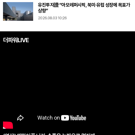
유진투자證 “아모레퍼시픽, 북미·유럽 성장에 목표가
상향”
2026.08.03 10:26
더파워LIVE