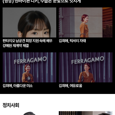
(영상) 엔하이픈 니키, 수줍은 눈빛으로 멋지게
판타지오 남궁견 회장 지원 속에 배우
김희애, 럭셔리 자태
강예원 재계약 체결
김희애, 아름다운 미소
김희애, 여유로움
정치사회