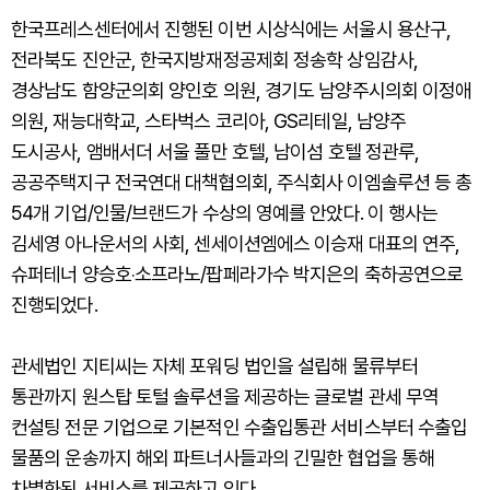
한국프레스센터에서 진행된 이번 시상식에는 서울시 용산구,
전라북도 진안군, 한국지방재정공제회 정송학 상임감사,
경상남도 함양군의회 양인호 의원, 경기도 남양주시의회 이정애
의원, 재능대학교, 스타벅스 코리아, GS리테일, 남양주
도시공사, 앰배서더 서울 풀만 호텔, 남이섬 호텔 정관루,
공공주택지구 전국연대 대책협의회, 주식회사 이엠솔루션 등 총
54개 기업/인물/브랜드가 수상의 영예를 안았다. 이 행사는
김세영 아나운서의 사회, 센세이션엠에스 이승재 대표의 연주,
슈퍼테너 양승호‧소프라노/팝페라가수 박지은의 축하공연으로
진행되었다.
관세법인 지티씨는 자체 포워딩 법인을 설립해 물류부터
통관까지 원스탑 토털 솔루션을 제공하는 글로벌 관세 무역
컨설팅 전문 기업으로 기본적인 수출입통관 서비스부터 수출입
물품의 운송까지 해외 파트너사들과의 긴밀한 협업을 통해
차별화된 서비스를 제공하고 있다.