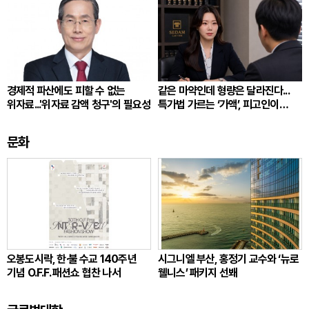
경제적 파산에도 피할 수 없는
같은 마약인데 형량은 달라진다...
위자료...'위자료 감액 청구'의 필요성
특가법 가르는 ‘가액’, 피고인이
따져봐야 할 것
문화
오봉도시락, 한·불 수교 140주년
시그니엘 부산, 홍정기 교수와 ‘뉴로
기념 O.F.F. 패션쇼 협찬 나서
웰니스’ 패키지 선봬