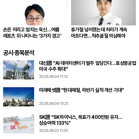
손은 저리고 엄지는 욱신…여름
휴가철 넘어졌는데 허리가 계속
레포츠 뒤 나타나는 ‘3가지 경고’
아프다면…척추골절 의심해야
공시·종목분석
대신證 “AI 데이터센터가 발주 앞당긴다…효성중공업
미국 수주 확대”
2026.08.04 11:12
미래에셋證 “현대제철, 하반기 실적 개선 기대”
2026.08.04 10:21
SK證 “SK하이닉스, 목표가 400만원 유지…
상승여력 133%”
2026.08.03 11:00