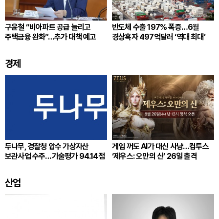
구윤철 “비아파트 공급 늘리고
반도체 수출 197% 폭증…6월
주택금융 완화”…추가 대책 예고
경상흑자 497억달러 ‘역대 최대’
경제
두나무, 경찰청 압수 가상자산
게임 꺼도 AI가 대신 사냥…컴투스
보관사업 수주…기술평가 94.14점
‘제우스: 오만의 신’ 26일 출격
산업