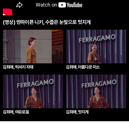
(영상) 엔하이픈 니키, 수줍은 눈빛으로 멋지게
김희애, 럭셔리 자태
김희애, 아름다운 미소
김희애, 여유로움
김희애, 멋지게