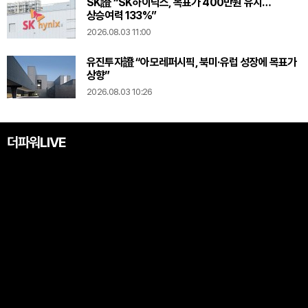
SK證 “SK하이닉스, 목표가 400만원 유지…
상승여력 133%”
2026.08.03 11:00
유진투자證 “아모레퍼시픽, 북미·유럽 성장에 목표가
상향”
2026.08.03 10:26
더파워LIVE