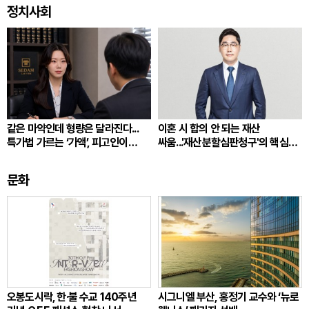
정치사회
같은 마약인데 형량은 달라진다...
이혼 시 합의 안 되는 재산
특가법 가르는 ‘가액’, 피고인이
싸움...'재산분할심판청구'의 핵심
따져봐야 할 것
쟁점
문화
오봉도시락, 한·불 수교 140주년
시그니엘 부산, 홍정기 교수와 ‘뉴로