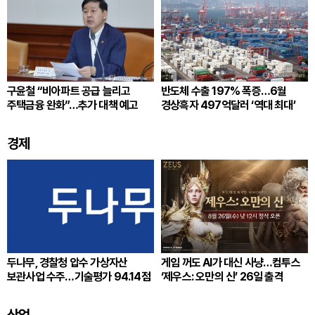
구윤철 “비아파트 공급 늘리고
반도체 수출 197% 폭증…6월
주택금융 완화”…추가 대책 예고
경상흑자 497억달러 ‘역대 최대’
경제
두나무, 경찰청 압수 가상자산
게임 꺼도 AI가 대신 사냥…컴투스
보관사업 수주…기술평가 94.14점
‘제우스: 오만의 신’ 26일 출격
산업