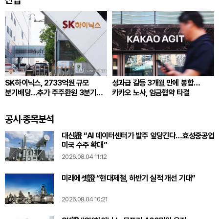
SK하이닉스, 2733억원 규모
성과급 갈등 3개월 만에 봉합…
분기배당…추가 주주환원 3분기
카카오 노사, 임금협약 타결
확정
공시·종목분석
대신證 “AI 데이터센터가 발주 앞당긴다…효성중공업
미국 수주 확대”
2026.08.04 11:12
미래에셋證 “현대제철, 하반기 실적 개선 기대”
2026.08.04 10:21