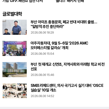
기념 O.F.F. 패션쇼 협찬 나서
웰니스’ 패키지 선봬
글로벌대학
부산 아미초 총동문회, 폐교 반대 비대위 출범…
"일방적 추진 중단하라"
2026.08.06 18:29
아주자동차대, 9월 5~6일 ‘2026 AMC
모터페스티벌 갈라쇼’ 개최
2026.08.06 15:54
부산 첫 재개교 신연초, 지역사회와 미래형 학교 비전
선포
2026.08.06 15:46
SM프리메드센터, 의사 국가고시 실기 대비 'OSCE
실습실' 10일 개소
2026.08.06 14:52