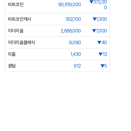
▼372,00
비트코인
90,919,000
0
비트코인캐시
302,100
▼1,300
이더리움
2,686,000
▼7,000
이더리움클래식
9,090
▼40
리플
1,430
▼13
퀀텀
912
▼5