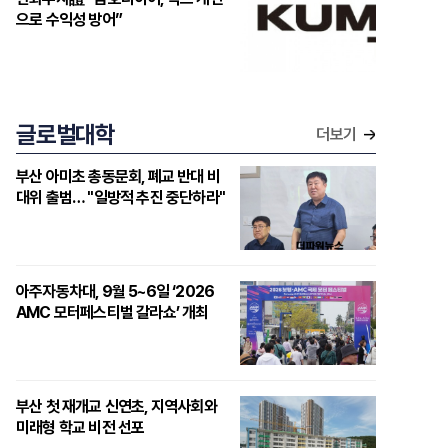
으로 수익성 방어”
글로벌대학
더보기
부산 아미초 총동문회, 폐교 반대 비
대위 출범… "일방적 추진 중단하라"
아주자동차대, 9월 5~6일 ‘2026
AMC 모터페스티벌 갈라쇼’ 개최
부산 첫 재개교 신연초, 지역사회와
미래형 학교 비전 선포