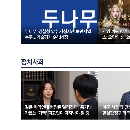
두나무, 경찰청 압수 가상자산 보관사업
게임 꺼도 AI가
수주…기술평가 94.14점
스: 오만의 신’ 
정치사회
같은 마약인데 형량은 달라진다...특가법
이혼 시 합의 안 
가르는 ‘가액’, 피고인이 따져봐야 할 것
할심판청구'의 