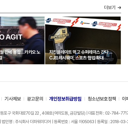
더보기
개월 만에 봉합…카카오 노
치킨플레이트 먹고 슈퍼레이스 간다…
결
CJ프레시웨이, 스포츠 협업 확대
기사제보
광고문의
개인정보취급방침
청소년보호정책
이
구 국회대로70길 22 , 408호(여의도동, 금강빌딩) | 대표전화 : 02-784-7717 |
| 법인명 : 주식회사 더파워미디어 | 등록번호 : 서울 아05063 | 등록일 : 2018-03-31 