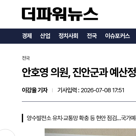
안호영 의원, 진안군과 예
경제
산업
정치사회
전국
이슈포커스
전국
안호영 의원, 진안군과 예산
이강율 기자
기사입력 :
2026-07-08 17:51
양수발전소 유치·교통망 확충 등 현안 점검…국가예