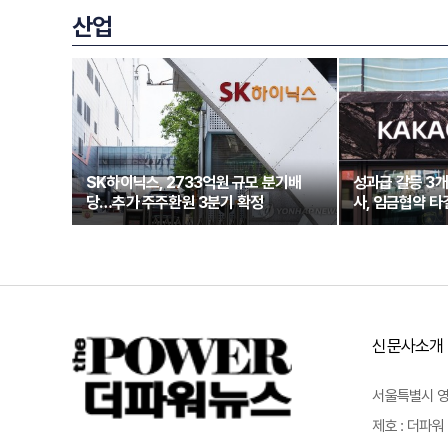
산업
SK하이닉스, 2733억원 규모 분기배
성과급 갈등 3
당…추가 주주환원 3분기 확정
사, 임금협약 타
신문사소개
서울특별시 영등포
제호 : 더파워 