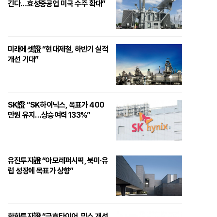
긴다…효성중공업 미국 수주 확대”
미래에셋證 “현대제철, 하반기 실적
개선 기대”
SK證 “SK하이닉스, 목표가 400
만원 유지…상승여력 133%”
유진투자證 “아모레퍼시픽, 북미·유
럽 성장에 목표가 상향”
한화투자證 “금호타이어, 믹스 개선