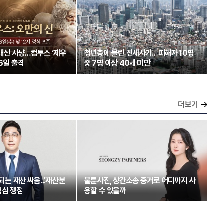
 대신 사냥…컴투스 ‘제우
청년층에 몰린 전세사기…피해자 10명
26일 출격
중 7명 이상 40세 미만
더보기
되는 재산 싸움...'재산분
불륜사진, 상간소송 증거로 어디까지 사
핵심 쟁점
용할 수 있을까