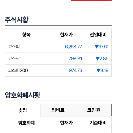
주식시황
항목
현재가
전일대비
코스피
6,258.77
▼37.61
코스닥
798.81
▼2.86
코스피200
974.73
▼8.19
암호화폐시황
빗썸
업비트
코인원
암호화폐
현재가
기준대비