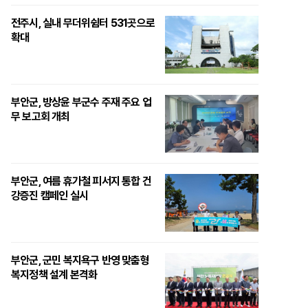
전주시, 실내 무더위쉼터 531곳으로
확대
부안군, 방상윤 부군수 주재 주요 업
무 보고회 개최
부안군, 여름 휴가철 피서지 통합 건
강증진 캠페인 실시
부안군, 군민 복지욕구 반영 맞춤형
복지정책 설계 본격화