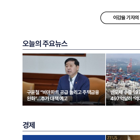
이강율 기자의 
오늘의 주요뉴스
구윤철 “비아파트 공급 늘리고 주택금융
반도체 수출 1
완화”…추가 대책 예고
497억달러 ‘역
경제