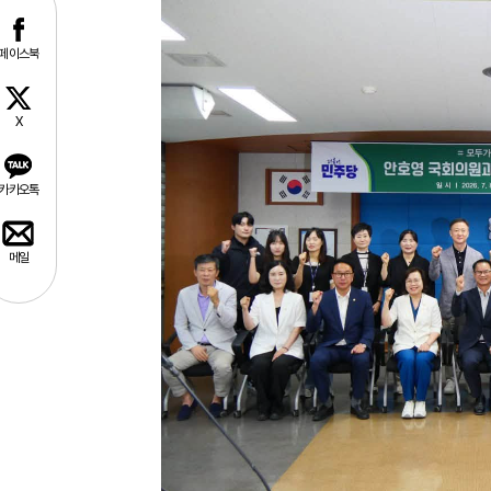
페이스북
X
카카오톡
메일