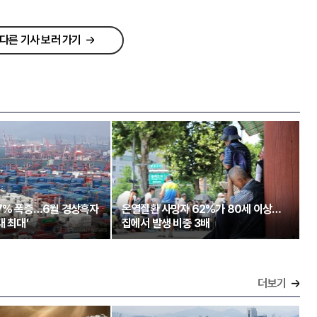
다른 기사 보러 가기
97% 폭증…6월 경상흑자
온열질환 사망자 62%가 80세 이상…
대 최대’
집에서 발생 비중 3배
더보기