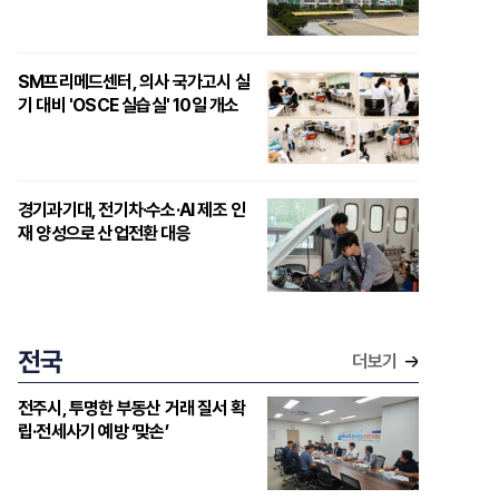
SM프리메드센터, 의사 국가고시 실
기 대비 'OSCE 실습실' 10일 개소
경기과기대, 전기차·수소·AI 제조 인
재 양성으로 산업전환 대응
전국
더보기
전주시, 투명한 부동산 거래 질서 확
립·전세사기 예방 ‘맞손’