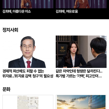
김희애, 아름다운 미소
김희애, 여유로움
정치사회
경제적 파산에도 피할 수 없는
같은 마약인데 형량은 달라진다...
위자료...'위자료 감액 청구'의 필요성
특가법 가르는 ‘가액’, 피고인이
따져봐야 할 것
문화