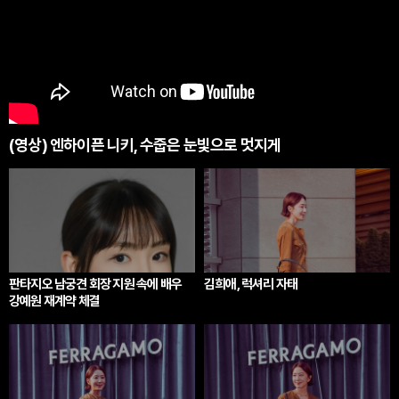
(영상) 엔하이픈 니키, 수줍은 눈빛으로 멋지게
판타지오 남궁견 회장 지원 속에 배우
김희애, 럭셔리 자태
강예원 재계약 체결