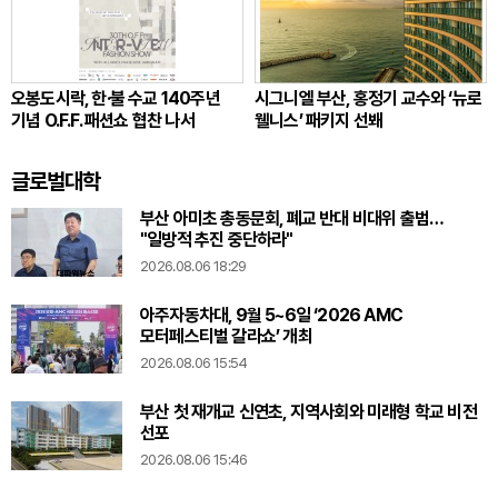
오봉도시락, 한·불 수교 140주년
시그니엘 부산, 홍정기 교수와 ‘뉴로
기념 O.F.F. 패션쇼 협찬 나서
웰니스’ 패키지 선봬
글로벌대학
부산 아미초 총동문회, 폐교 반대 비대위 출범…
"일방적 추진 중단하라"
2026.08.06 18:29
아주자동차대, 9월 5~6일 ‘2026 AMC
모터페스티벌 갈라쇼’ 개최
2026.08.06 15:54
부산 첫 재개교 신연초, 지역사회와 미래형 학교 비전
선포
2026.08.06 15:46