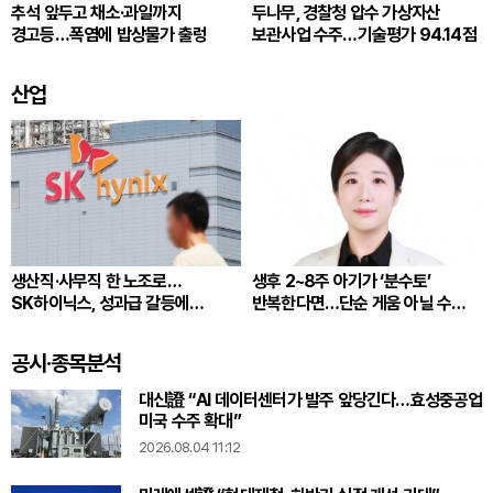
추석 앞두고 채소·과일까지
두나무, 경찰청 압수 가상자산
경고등…폭염에 밥상물가 출렁
보관사업 수주…기술평가 94.14점
산업
생산직·사무직 한 노조로…
생후 2~8주 아기가 ‘분수토’
SK하이닉스, 성과급 갈등에
반복한다면…단순 게움 아닐 수
통합노조 추진
있다
공시·종목분석
대신證 “AI 데이터센터가 발주 앞당긴다…효성중공업
미국 수주 확대”
2026.08.04 11:12