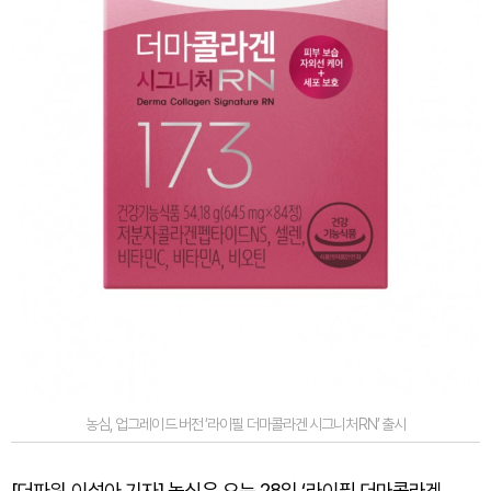
농심, 업그레이드 버전 ‘라이필 더마콜라겐 시그니처RN’ 출시
[더파워 이설아 기자] 농심은 오는 28일 ‘라이필 더마콜라겐