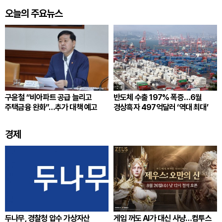
오늘의 주요뉴스
구윤철 “비아파트 공급 늘리고
반도체 수출 197% 폭증…6월
주택금융 완화”…추가 대책 예고
경상흑자 497억달러 ‘역대 최대’
경제
두나무, 경찰청 압수 가상자산
게임 꺼도 AI가 대신 사냥…컴투스