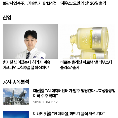
보관사업 수주…기술평가 94.14점
‘제우스: 오만의 신’ 26일 출격
산업
휴가철 넘어졌는데 허리가 계속
바르는 올레샷 아르뷰 ‘올레부스터
아프다면…척추골절 의심해야
플러스’ 출시
공시·종목분석
대신證 “AI 데이터센터가 발주 앞당긴다…효성중공업
미국 수주 확대”
2026.08.04 11:12
미래에셋證 “현대제철, 하반기 실적 개선 기대”