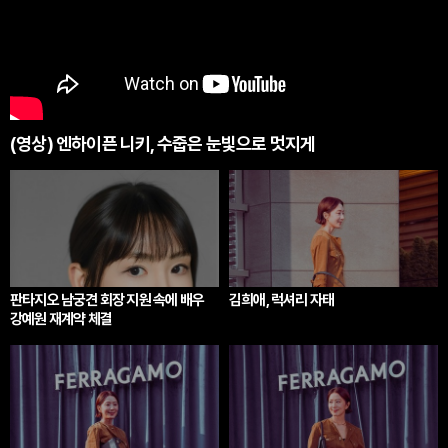
(영상) 엔하이픈 니키, 수줍은 눈빛으로 멋지게
판타지오 남궁견 회장 지원 속에 배우
김희애, 럭셔리 자태
강예원 재계약 체결