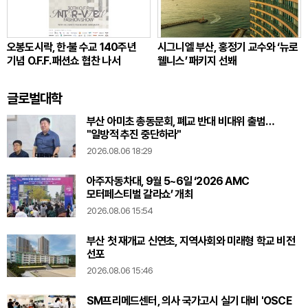
오봉도시락, 한·불 수교 140주년
시그니엘 부산, 홍정기 교수와 ‘뉴로
기념 O.F.F. 패션쇼 협찬 나서
웰니스’ 패키지 선봬
글로벌대학
부산 아미초 총동문회, 폐교 반대 비대위 출범…
"일방적 추진 중단하라"
2026.08.06 18:29
아주자동차대, 9월 5~6일 ‘2026 AMC
모터페스티벌 갈라쇼’ 개최
2026.08.06 15:54
부산 첫 재개교 신연초, 지역사회와 미래형 학교 비전
선포
2026.08.06 15:46
SM프리메드센터, 의사 국가고시 실기 대비 'OSCE