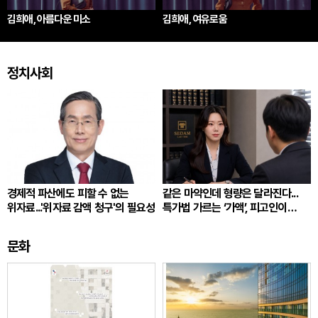
김희애, 아름다운 미소
김희애, 여유로움
정치사회
경제적 파산에도 피할 수 없는
같은 마약인데 형량은 달라진다...
위자료...'위자료 감액 청구'의 필요성
특가법 가르는 ‘가액’, 피고인이
따져봐야 할 것
문화