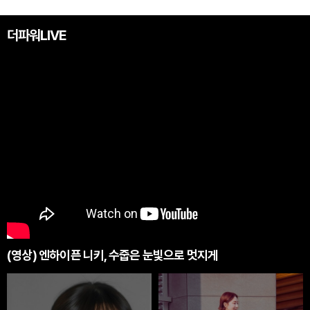
더파워LIVE
(영상) 엔하이픈 니키, 수줍은 눈빛으로 멋지게