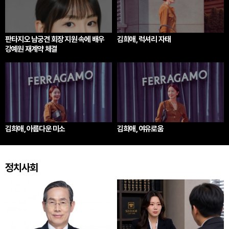
판타지오 남궁견 회장 지원 속에 배우
김희애, 럭셔리 자태
강예원 재계약 체결
김희애, 아름다운 미소
김희애, 여유로움
정치사회