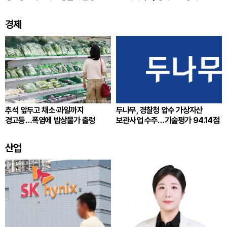
통합노조 추진
경제
추석 앞두고 채소·과일까지
두나무, 경찰청 압수 가상자산
경고등…폭염에 밥상물가 출렁
보관사업 수주…기술평가 94.14점
산업