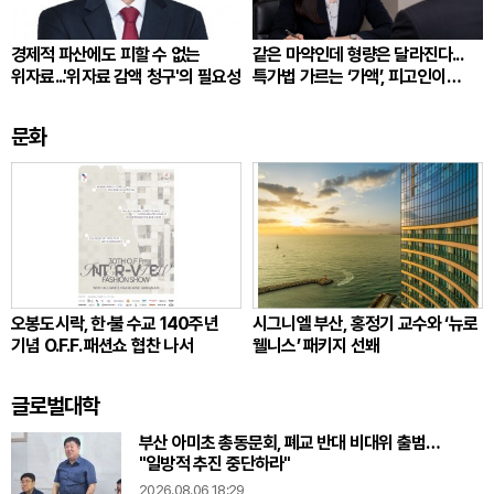
경제적 파산에도 피할 수 없는
같은 마약인데 형량은 달라진다...
위자료...'위자료 감액 청구'의 필요성
특가법 가르는 ‘가액’, 피고인이
따져봐야 할 것
문화
오봉도시락, 한·불 수교 140주년
시그니엘 부산, 홍정기 교수와 ‘뉴로
기념 O.F.F. 패션쇼 협찬 나서
웰니스’ 패키지 선봬
글로벌대학
부산 아미초 총동문회, 폐교 반대 비대위 출범…
"일방적 추진 중단하라"
2026.08.06 18:29