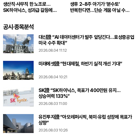
생산직·사무직 한 노조로…
생후 2~8주 아기가 ‘분수토’
SK하이닉스, 성과급 갈등에
반복한다면…단순 게움 아닐 수
통합노조 추진
있다
공시·종목분석
대신證 “AI 데이터센터가 발주 앞당긴다…효성중공업
미국 수주 확대”
2026.08.04 11:12
미래에셋證 “현대제철, 하반기 실적 개선 기대”
2026.08.04 10:21
SK證 “SK하이닉스, 목표가 400만원 유지…
상승여력 133%”
2026.08.03 11:00
유진투자證 “아모레퍼시픽, 북미·유럽 성장에 목표가
상향”
2026.08.03 10:26