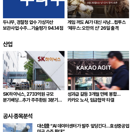
두나무, 경찰청 압수 가상자산
게임 꺼도 AI가 대신 사냥…컴투스
보관사업 수주…기술평가 94.14점
‘제우스: 오만의 신’ 26일 출격
산업
SK하이닉스, 2733억원 규모
성과급 갈등 3개월 만에 봉합…
분기배당…추가 주주환원 3분기
카카오 노사, 임금협약 타결
확정
공시·종목분석
대신證 “AI 데이터센터가 발주 앞당긴다…효성중공업
미국 수주 확대”