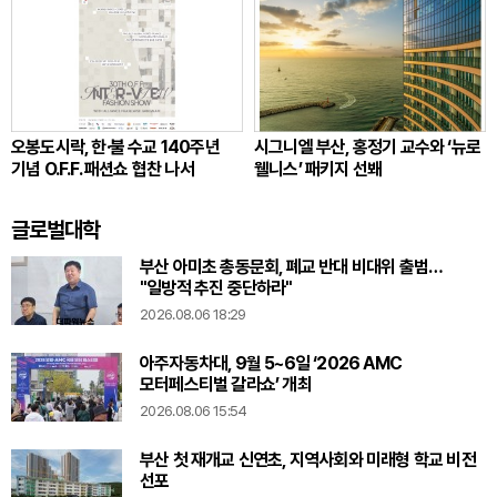
오봉도시락, 한·불 수교 140주년
시그니엘 부산, 홍정기 교수와 ‘뉴로
기념 O.F.F. 패션쇼 협찬 나서
웰니스’ 패키지 선봬
글로벌대학
부산 아미초 총동문회, 폐교 반대 비대위 출범…
"일방적 추진 중단하라"
2026.08.06 18:29
아주자동차대, 9월 5~6일 ‘2026 AMC
모터페스티벌 갈라쇼’ 개최
2026.08.06 15:54
부산 첫 재개교 신연초, 지역사회와 미래형 학교 비전
선포