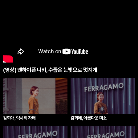
(영상) 엔하이픈 니키, 수줍은 눈빛으로 멋지게
김희애, 럭셔리 자태
김희애, 아름다운 미소