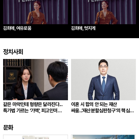
김희애, 여유로움
김희애, 멋지게
정치사회
같은 마약인데 형량은 달라진다...
이혼 시 합의 안 되는 재산
특가법 가르는 ‘가액’, 피고인이
싸움...'재산분할심판청구'의 핵심
따져봐야 할 것
쟁점
문화