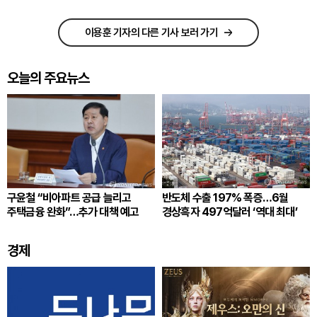
이용훈 기자의 다른 기사 보러 가기
오늘의 주요뉴스
구윤철 “비아파트 공급 늘리고
반도체 수출 197% 폭증…6월
주택금융 완화”…추가 대책 예고
경상흑자 497억달러 ‘역대 최대’
경제