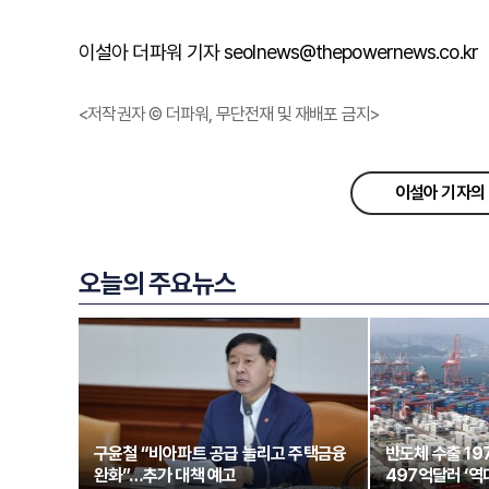
이설아 더파워 기자 seolnews@thepowernews.co.kr
<저작권자 © 더파워, 무단전재 및 재배포 금지>
이설아 기자의 
오늘의 주요뉴스
구윤철 “비아파트 공급 늘리고 주택금융
반도체 수출 1
완화”…추가 대책 예고
497억달러 ‘역