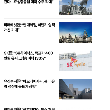
긴다…효성중공업 미국 수주 확대”
미래에셋證 “현대제철, 하반기 실적
개선 기대”
SK證 “SK하이닉스, 목표가 400
만원 유지…상승여력 133%”
유진투자證 “아모레퍼시픽, 북미·유
럽 성장에 목표가 상향”
한화투자證 “금호타이어, 믹스 개선