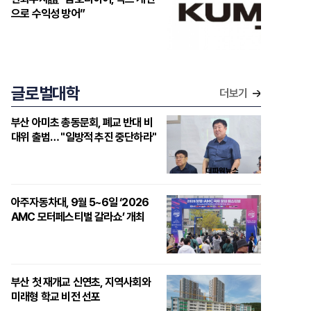
으로 수익성 방어”
글로벌대학
더보기
부산 아미초 총동문회, 폐교 반대 비
대위 출범… "일방적 추진 중단하라"
아주자동차대, 9월 5~6일 ‘2026
AMC 모터페스티벌 갈라쇼’ 개최
부산 첫 재개교 신연초, 지역사회와
미래형 학교 비전 선포