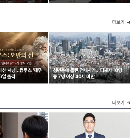
더보기
 대신 사냥…컴투스 ‘제우
청년층에 몰린 전세사기…피해자 10명
26일 출격
중 7명 이상 40세 미만
더보기