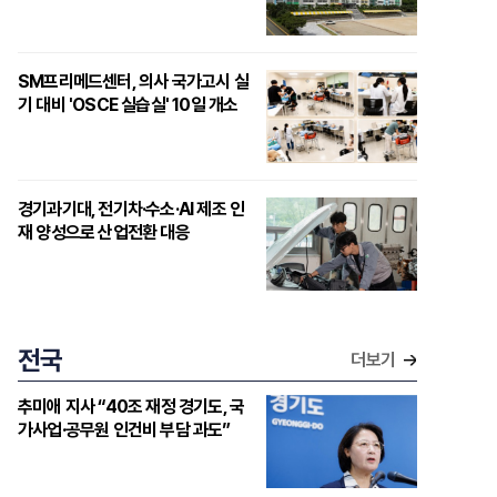
SM프리메드센터, 의사 국가고시 실
기 대비 'OSCE 실습실' 10일 개소
경기과기대, 전기차·수소·AI 제조 인
재 양성으로 산업전환 대응
전국
더보기
추미애 지사 “40조 재정 경기도, 국
가사업·공무원 인건비 부담 과도”