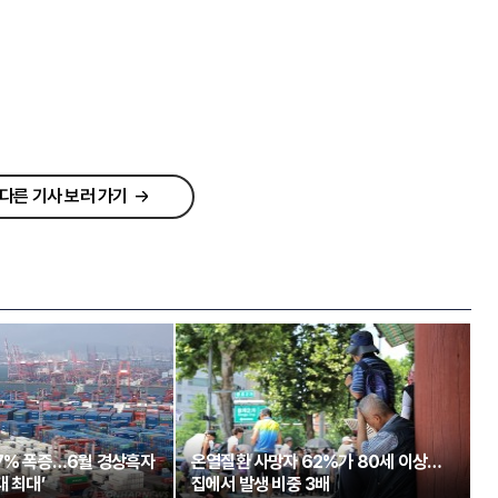
다른 기사 보러 가기
97% 폭증…6월 경상흑자
온열질환 사망자 62%가 80세 이상…
대 최대’
집에서 발생 비중 3배