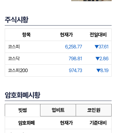
주식시황
항목
현재가
전일대비
코스피
6,258.77
▼37.61
코스닥
798.81
▼2.86
코스피200
974.73
▼8.19
암호화폐시황
빗썸
업비트
코인원
암호화폐
현재가
기준대비