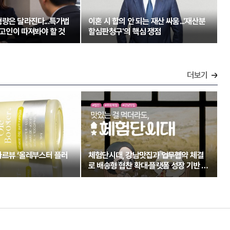
량은 달라진다...특가법
이혼 시 합의 안 되는 재산 싸움...'재산분
 피고인이 따져봐야 할 것
할심판청구'의 핵심 쟁점
더보기
아르뷰 ‘올레부스터 플러
체험단시대, 강남맛집과 업무협약 체결
로 배송형 협찬 확대·플랫폼 성장 기반 강
화