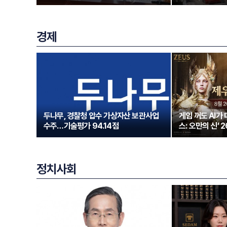
경제
두나무, 경찰청 압수 가상자산 보관사업
게임 꺼도 AI가
수주…기술평가 94.14점
스: 오만의 신’ 
정치사회