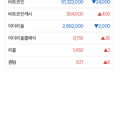
비트코인
91,323,000
▼24,000
비트코인캐시
304,000
▲400
이더리움
2,692,000
▼2,000
이더리움클래식
9,155
▲35
리플
1,450
▲2
퀀텀
921
▲6