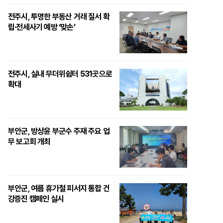
전주시, 투명한 부동산 거래 질서 확
립·전세사기 예방 ‘맞손’
전주시, 실내 무더위쉼터 531곳으로
확대
부안군, 방상윤 부군수 주재 주요 업
무 보고회 개최
부안군, 여름 휴가철 피서지 통합 건
강증진 캠페인 실시