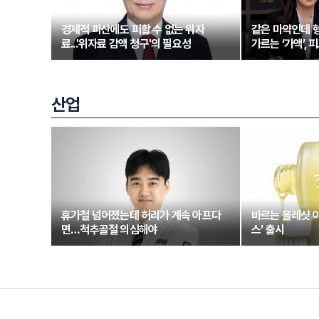
경제적 파산에도 피할 수 없는 위자
같은 마약인데 형
료...'위자료 감액 청구'의 필요성
가르는 ‘가액’,
산업
휴가철 넘어졌는데 허리가 계속 아프다
바르는 올레샷 
면…척추골절 의심해야
스’ 출시