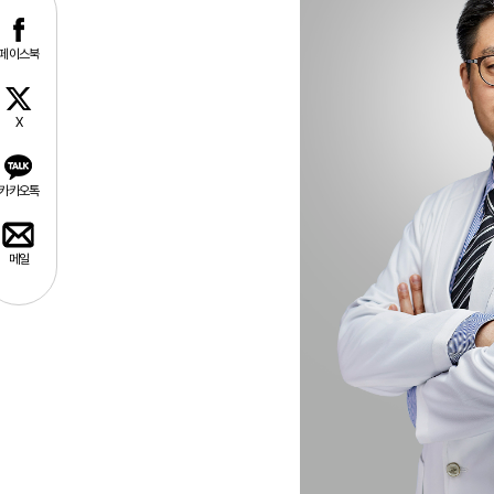
페이스북
X
카카오톡
메일