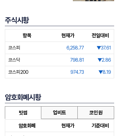
주식시황
항목
현재가
전일대비
코스피
6,258.77
▼37.61
코스닥
798.81
▼2.86
코스피200
974.73
▼8.19
암호화폐시황
빗썸
업비트
코인원
암호화폐
현재가
기준대비