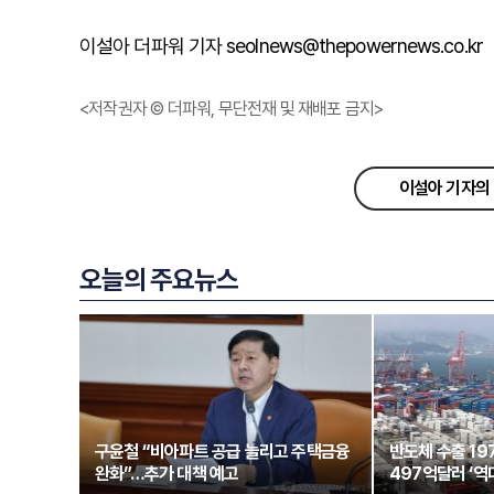
이설아 더파워 기자 seolnews@thepowernews.co.kr
<저작권자 © 더파워, 무단전재 및 재배포 금지>
이설아 기자의 
오늘의 주요뉴스
구윤철 “비아파트 공급 늘리고 주택금융
반도체 수출 1
완화”…추가 대책 예고
497억달러 ‘역