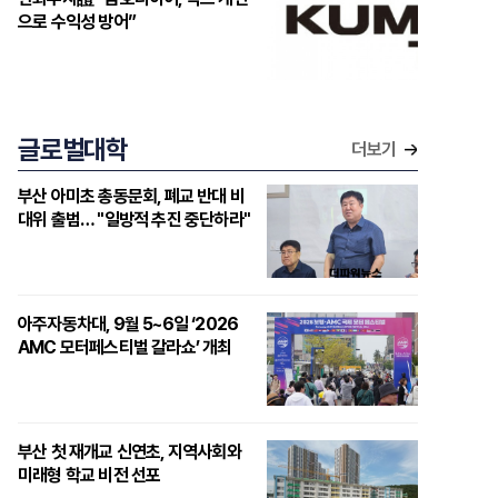
으로 수익성 방어”
글로벌대학
더보기
부산 아미초 총동문회, 폐교 반대 비
대위 출범… "일방적 추진 중단하라"
아주자동차대, 9월 5~6일 ‘2026
AMC 모터페스티벌 갈라쇼’ 개최
부산 첫 재개교 신연초, 지역사회와
미래형 학교 비전 선포