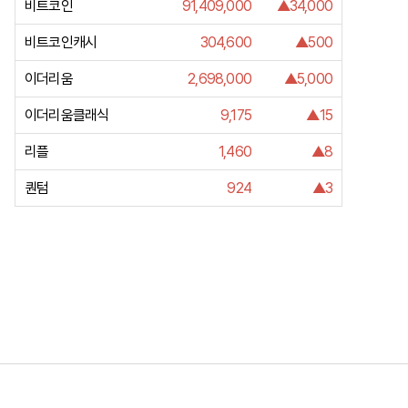
비트코인
91,409,000
▲34,000
비트코인캐시
304,600
▲500
이더리움
2,698,000
▲5,000
이더리움클래식
9,175
▲15
리플
1,460
▲8
퀀텀
924
▲3