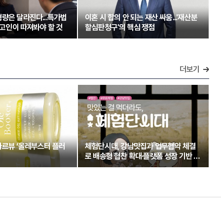
량은 달라진다...특가법
이혼 시 합의 안 되는 재산 싸움...'재산분
 피고인이 따져봐야 할 것
할심판청구'의 핵심 쟁점
더보기
아르뷰 ‘올레부스터 플러
체험단시대, 강남맛집과 업무협약 체결
로 배송형 협찬 확대·플랫폼 성장 기반 강
화