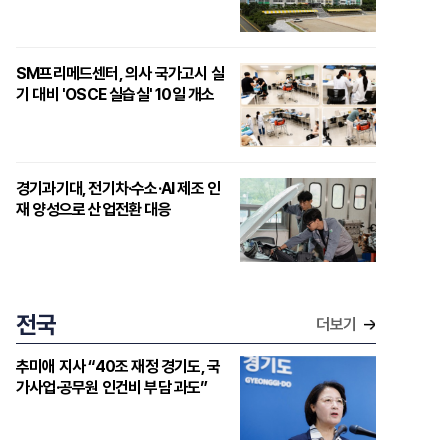
SM프리메드센터, 의사 국가고시 실
기 대비 'OSCE 실습실' 10일 개소
경기과기대, 전기차·수소·AI 제조 인
재 양성으로 산업전환 대응
전국
더보기
추미애 지사 “40조 재정 경기도, 국
가사업·공무원 인건비 부담 과도”