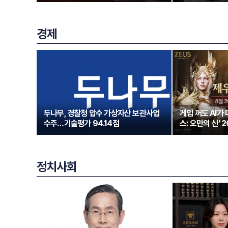
경제
두나무, 경찰청 압수 가상자산 보관사업
게임 꺼도 AI가
수주…기술평가 94.14점
스: 오만의 신’ 
정치사회