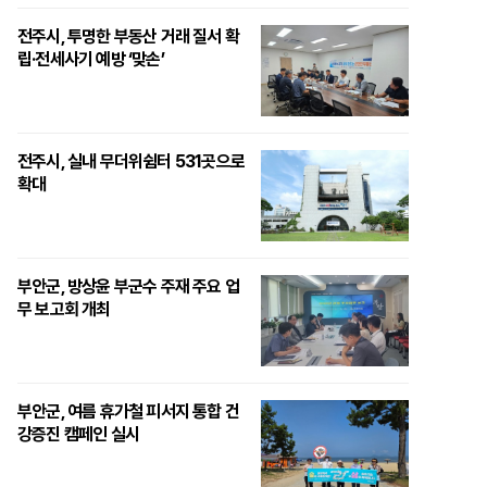
전주시, 투명한 부동산 거래 질서 확
립·전세사기 예방 ‘맞손’
전주시, 실내 무더위쉼터 531곳으로
확대
부안군, 방상윤 부군수 주재 주요 업
무 보고회 개최
부안군, 여름 휴가철 피서지 통합 건
강증진 캠페인 실시