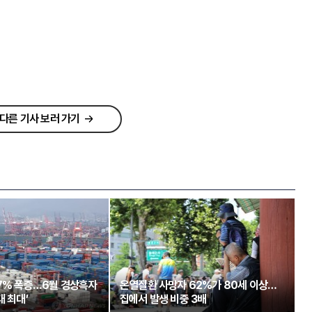
다른 기사 보러 가기
97% 폭증…6월 경상흑자
온열질환 사망자 62%가 80세 이상…
대 최대’
집에서 발생 비중 3배