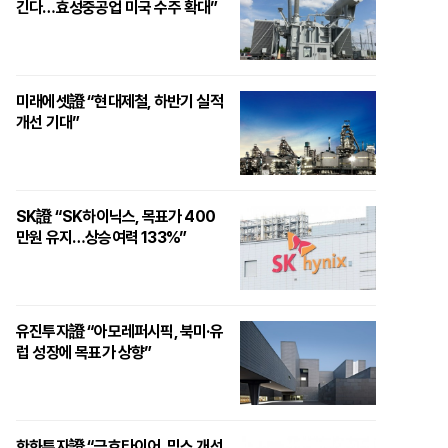
긴다…효성중공업 미국 수주 확대”
미래에셋證 “현대제철, 하반기 실적
개선 기대”
SK證 “SK하이닉스, 목표가 400
만원 유지…상승여력 133%”
유진투자證 “아모레퍼시픽, 북미·유
럽 성장에 목표가 상향”
한화투자證 “금호타이어, 믹스 개선