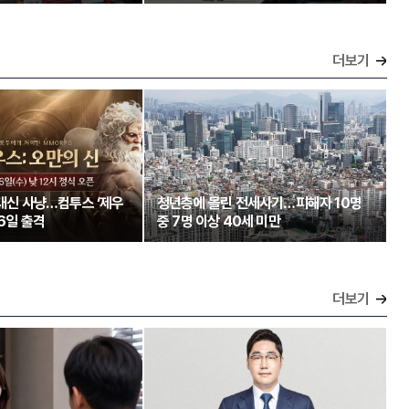
더보기
 대신 사냥…컴투스 ‘제우
청년층에 몰린 전세사기…피해자 10명
26일 출격
중 7명 이상 40세 미만
더보기