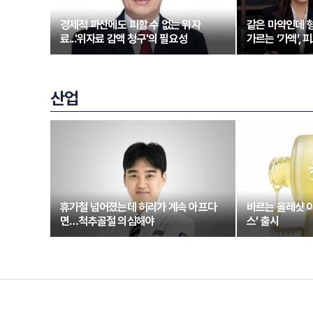
경제적 파산에도 피할 수 없는 위자
같은 마약인데 형
료...'위자료 감액 청구'의 필요성
가르는 ‘가액’,
산업
휴가철 넘어졌는데 허리가 계속 아프다
바르는 올레샷 
면…척추골절 의심해야
스’ 출시