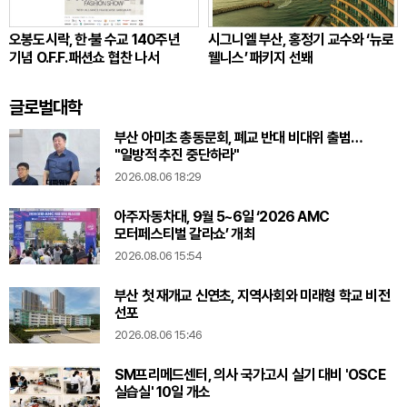
오봉도시락, 한·불 수교 140주년
시그니엘 부산, 홍정기 교수와 ‘뉴로
기념 O.F.F. 패션쇼 협찬 나서
웰니스’ 패키지 선봬
글로벌대학
부산 아미초 총동문회, 폐교 반대 비대위 출범…
"일방적 추진 중단하라"
2026.08.06 18:29
아주자동차대, 9월 5~6일 ‘2026 AMC
모터페스티벌 갈라쇼’ 개최
2026.08.06 15:54
부산 첫 재개교 신연초, 지역사회와 미래형 학교 비전
선포
2026.08.06 15:46
SM프리메드센터, 의사 국가고시 실기 대비 'OSCE
실습실' 10일 개소