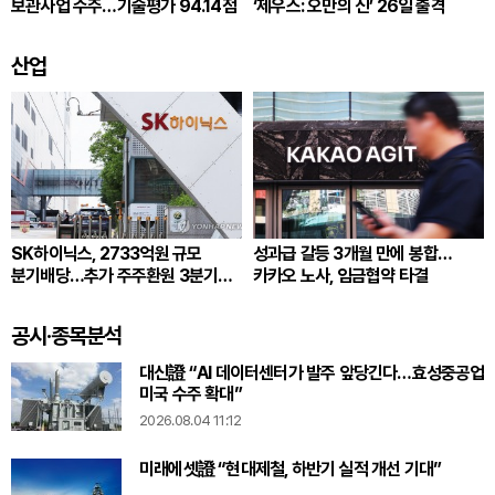
보관사업 수주…기술평가 94.14점
‘제우스: 오만의 신’ 26일 출격
산업
SK하이닉스, 2733억원 규모
성과급 갈등 3개월 만에 봉합…
분기배당…추가 주주환원 3분기
카카오 노사, 임금협약 타결
확정
공시·종목분석
대신證 “AI 데이터센터가 발주 앞당긴다…효성중공업
미국 수주 확대”
2026.08.04 11:12
미래에셋證 “현대제철, 하반기 실적 개선 기대”