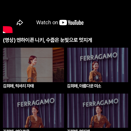
(영상) 엔하이픈 니키, 수줍은 눈빛으로 멋지게
김희애, 럭셔리 자태
김희애, 아름다운 미소