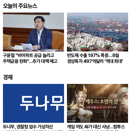
오늘의 주요뉴스
구윤철 “비아파트 공급 늘리고
반도체 수출 197% 폭증…6월
주택금융 완화”…추가 대책 예고
경상흑자 497억달러 ‘역대 최대’
경제
두나무, 경찰청 압수 가상자산
게임 꺼도 AI가 대신 사냥…컴투스