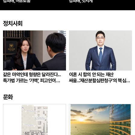
김희애, 여유로움
김희애, 멋지게
정치사회
같은 마약인데 형량은 달라진다...
이혼 시 합의 안 되는 재산
특가법 가르는 ‘가액’, 피고인이
싸움...'재산분할심판청구'의 핵심
따져봐야 할 것
쟁점
문화