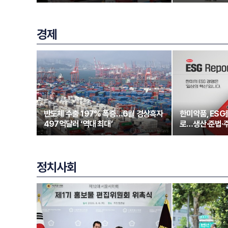
경제
반도체 수출 197% 폭증…6월 경상흑자
한미약품, ESG
497억달러 ‘역대 최대’
로…생산·준법·
정치사회