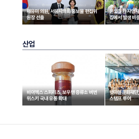
채유미 의원, 서울시의회 홍보물 편집위
온열질환 사망자
원장 선출
집에서 발생 비중
산업
비이엑스 스피리츠, 보우맨 증류소 버번
넷마블문화재단,
위스키 국내 유통 확대
스탬프 투어