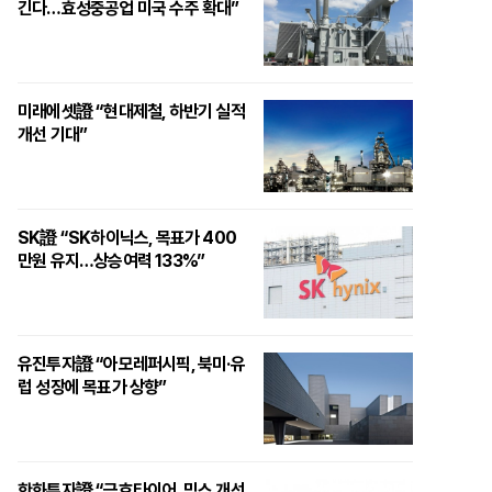
긴다…효성중공업 미국 수주 확대”
미래에셋證 “현대제철, 하반기 실적
개선 기대”
SK證 “SK하이닉스, 목표가 400
만원 유지…상승여력 133%”
유진투자證 “아모레퍼시픽, 북미·유
럽 성장에 목표가 상향”
한화투자證 “금호타이어, 믹스 개선