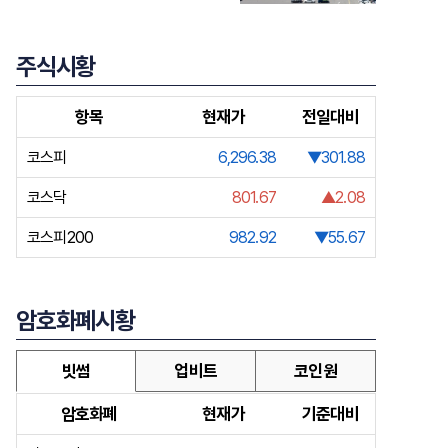
주식시황
항목
현재가
전일대비
코스피
6,296.38
▼301.88
코스닥
801.67
▲2.08
코스피200
982.92
▼55.67
암호화폐시황
빗썸
업비트
코인원
암호화폐
현재가
기준대비