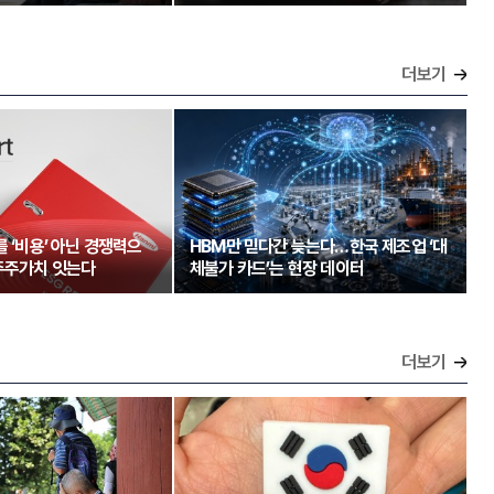
더보기
를 ‘비용’ 아닌 경쟁력으
HBM만 믿다간 늦는다…한국 제조업 ‘대
주주가치 잇는다
체불가 카드’는 현장 데이터
더보기