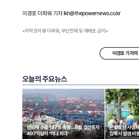
이경호 더파워 기자 lkh@thepowernews.co.kr
<저작권자 © 더파워, 무단전재 및 재배포 금지>
이경호 기자의 
오늘의 주요뉴스
반도체 수출 197% 폭증…6월 경상흑자
온열질환 사망자
497억달러 ‘역대 최대’
집에서 발생 비중