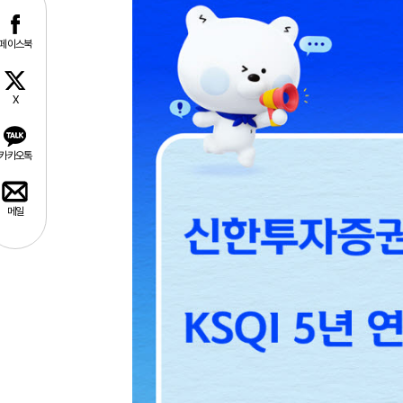
페이스북
X
카카오톡
메일