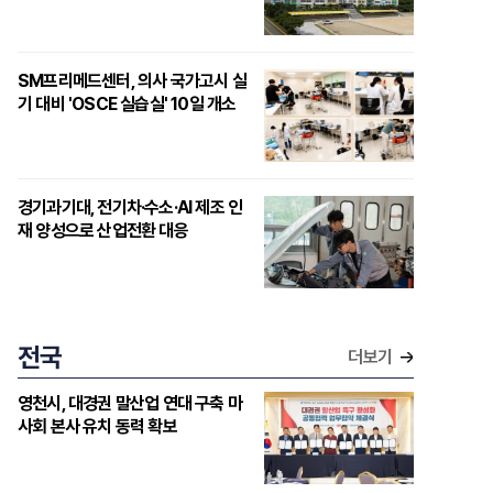
SM프리메드센터, 의사 국가고시 실
기 대비 'OSCE 실습실' 10일 개소
경기과기대, 전기차·수소·AI 제조 인
재 양성으로 산업전환 대응
전국
더보기
영천시, 대경권 말산업 연대 구축 마
사회 본사 유치 동력 확보