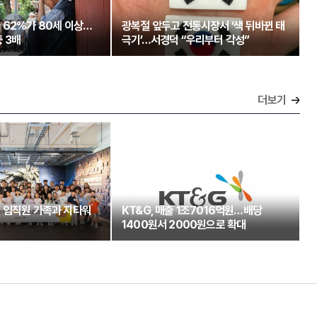
 62%가 80세 이상…
광복절 앞두고 전통시장서 ‘색 뒤바뀐 태
 3배
극기’…서경덕 “우리부터 각성”
더보기
 임직원 가족과 지타워
KT&G, 매출 1조7016억원…배당
1400원서 2000원으로 확대