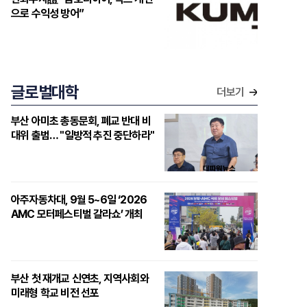
으로 수익성 방어”
글로벌대학
더보기
부산 아미초 총동문회, 폐교 반대 비
대위 출범… "일방적 추진 중단하라"
아주자동차대, 9월 5~6일 ‘2026
AMC 모터페스티벌 갈라쇼’ 개최
부산 첫 재개교 신연초, 지역사회와
미래형 학교 비전 선포