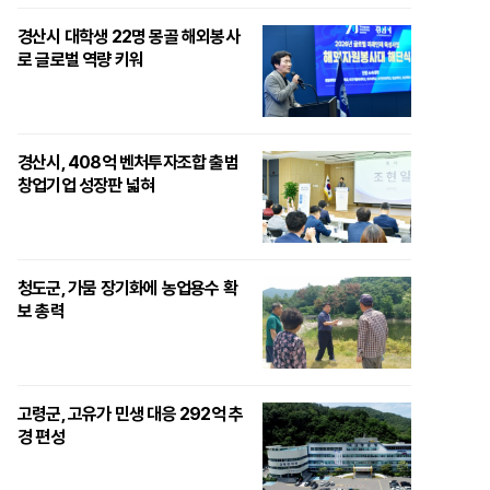
경산시 대학생 22명 몽골 해외봉사
로 글로벌 역량 키워
경산시, 408억 벤처투자조합 출범
창업기업 성장판 넓혀
청도군, 가뭄 장기화에 농업용수 확
보 총력
고령군, 고유가 민생 대응 292억 추
경 편성