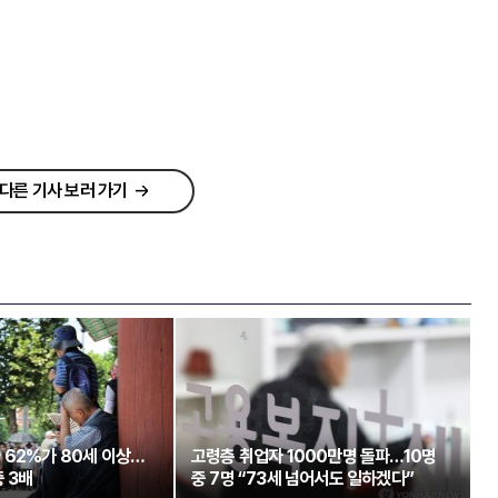
다른 기사 보러 가기
 62%가 80세 이상…
고령층 취업자 1000만명 돌파…10명
 3배
중 7명 “73세 넘어서도 일하겠다”