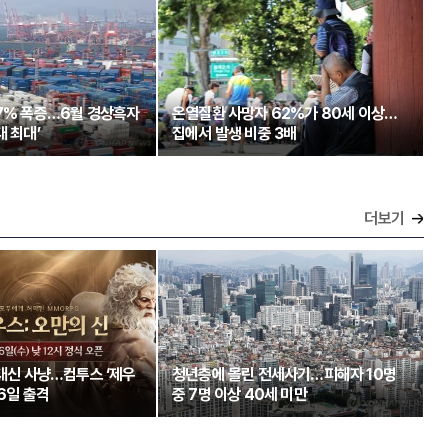
97% 폭증…6월 경상흑자
온열질환 사망자 62%가 80세 이상…
대 최대’
집에서 발생 비중 3배
더보기
 대신 사냥…컴투스 ‘제우
청년층에 몰린 전세사기…피해자 10명
26일 출격
중 7명 이상 40세 미만