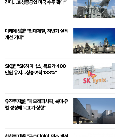
긴다…효성중공업 미국 수주 확대”
미래에셋證 “현대제철, 하반기 실적
개선 기대”
SK證 “SK하이닉스, 목표가 400
만원 유지…상승여력 133%”
유진투자證 “아모레퍼시픽, 북미·유
럽 성장에 목표가 상향”
한화투자證 “금호타이어, 믹스 개선