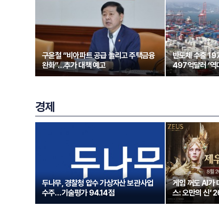
구윤철 “비아파트 공급 늘리고 주택금융
반도체 수출 1
완화”…추가 대책 예고
497억달러 ‘역
경제
두나무, 경찰청 압수 가상자산 보관사업
게임 꺼도 AI가
수주…기술평가 94.14점
스: 오만의 신’ 