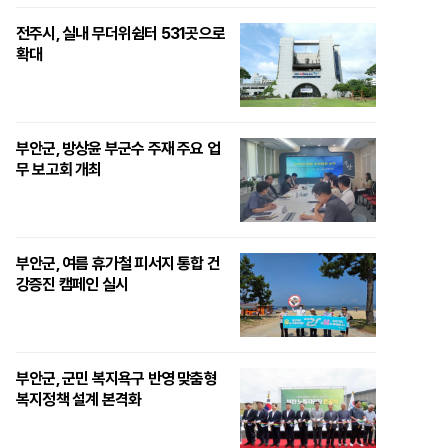
전주시, 실내 무더위쉼터 531곳으로
확대
부안군, 방상윤 부군수 주재 주요 업
무 보고회 개최
부안군, 여름 휴가철 피서지 통합 건
강증진 캠페인 실시
부안군, 군민 복지욕구 반영 맞춤형
복지정책 설계 본격화