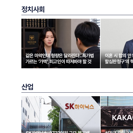
정치사회
같은 마약인데 형량은 달라진다...특가법
이혼 시 합의 안 
가르는 ‘가액’, 피고인이 따져봐야 할 것
할심판청구'의 
산업