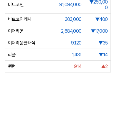
▼260,00
비트코인
91,094,000
0
비트코인캐시
303,000
▼400
이더리움
2,684,000
▼17,000
이더리움클래식
9,120
▼35
리플
1,431
▼14
퀀텀
914
▲2