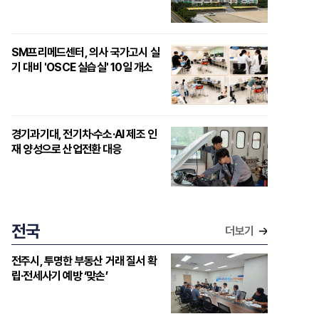
SM프리메드센터, 의사 국가고시 실
기 대비 'OSCE 실습실' 10일 개소
경기과기대, 전기차·수소·AI 제조 인
재 양성으로 산업전환 대응
전국
더보기
전주시, 투명한 부동산 거래 질서 확
립·전세사기 예방 ‘맞손’