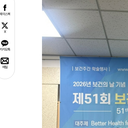
페이스북
X
카카오톡
메일