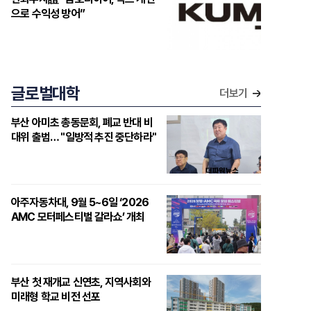
으로 수익성 방어”
글로벌대학
더보기
부산 아미초 총동문회, 폐교 반대 비
대위 출범… "일방적 추진 중단하라"
아주자동차대, 9월 5~6일 ‘2026
AMC 모터페스티벌 갈라쇼’ 개최
부산 첫 재개교 신연초, 지역사회와
미래형 학교 비전 선포