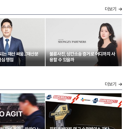
더보기
되는 재산 싸움...'재산분
불륜사진, 상간소송 증거로 어디까지 사
핵심 쟁점
용할 수 있을까
더보기