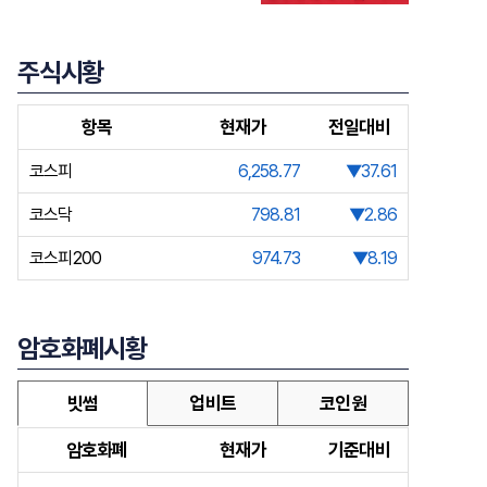
주식시황
항목
현재가
전일대비
코스피
6,258.77
▼37.61
코스닥
798.81
▼2.86
코스피200
974.73
▼8.19
암호화폐시황
빗썸
업비트
코인원
암호화폐
현재가
기준대비