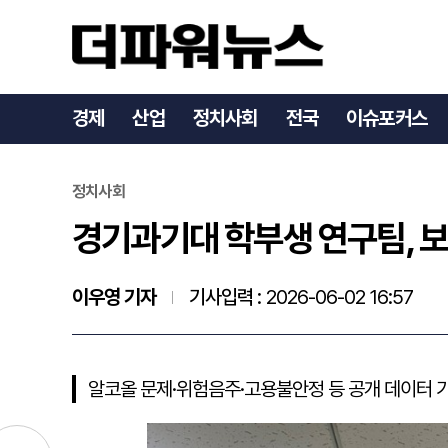
경기과기대 학부생 연구팀,
경제
산업
정치사회
전국
이슈포커스
정치사회
경기과기대 학부생 연구팀, 
이우영 기자
기사입력 :
2026-06-02 16:57
알코올 문제·위험음주·고용불안정 등 공개 데이터 