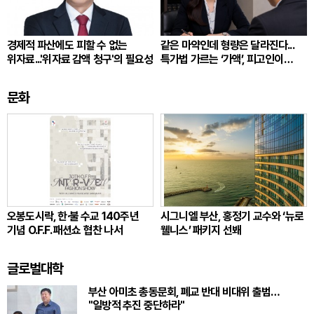
경제적 파산에도 피할 수 없는
같은 마약인데 형량은 달라진다...
위자료...'위자료 감액 청구'의 필요성
특가법 가르는 ‘가액’, 피고인이
따져봐야 할 것
문화
오봉도시락, 한·불 수교 140주년
시그니엘 부산, 홍정기 교수와 ‘뉴로
기념 O.F.F. 패션쇼 협찬 나서
웰니스’ 패키지 선봬
글로벌대학
부산 아미초 총동문회, 폐교 반대 비대위 출범…
"일방적 추진 중단하라"