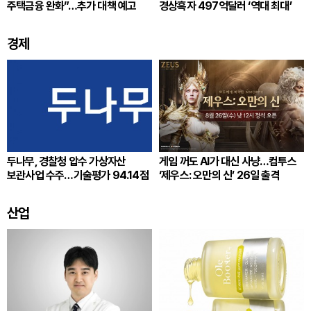
주택금융 완화”…추가 대책 예고
경상흑자 497억달러 ‘역대 최대’
경제
두나무, 경찰청 압수 가상자산
게임 꺼도 AI가 대신 사냥…컴투스
보관사업 수주…기술평가 94.14점
‘제우스: 오만의 신’ 26일 출격
산업