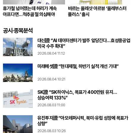
휴가철 넘어졌는데 허리가 계속
바르는 올레샷 아르뷰 ‘올레부스터
아프다면…척추골절 의심해야
플러스’ 출시
공시·종목분석
대신證 “AI 데이터센터가 발주 앞당긴다…효성중공업
미국 수주 확대”
2026.08.04 11:12
미래에셋證 “현대제철, 하반기 실적 개선 기대”
2026.08.04 10:21
SK證 “SK하이닉스, 목표가 400만원 유지…
상승여력 133%”
2026.08.03 11:00
유진투자證 “아모레퍼시픽, 북미·유럽 성장에 목표가
상향”
2026.08.03 10:26