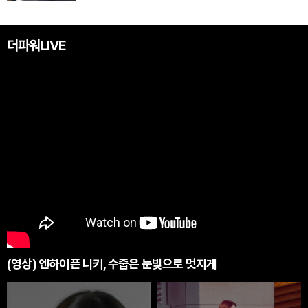
더파워LIVE
(영상) 엔하이픈 니키, 수줍은 눈빛으로 멋지게