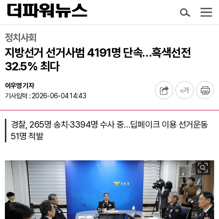
정치사회
지방선거 선거사범 4191명 단속…흑색선전
32.5% 최다
이우영 기자
기사입력 : 2026-06-04 14:43
경찰, 265명 송치·3394명 수사 중…딥페이크 이용 선거운동
51명 적발