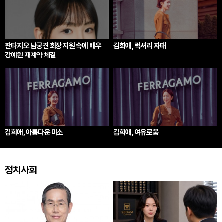
판타지오 남궁견 회장 지원 속에 배우
김희애, 럭셔리 자태
강예원 재계약 체결
김희애, 아름다운 미소
김희애, 여유로움
정치사회