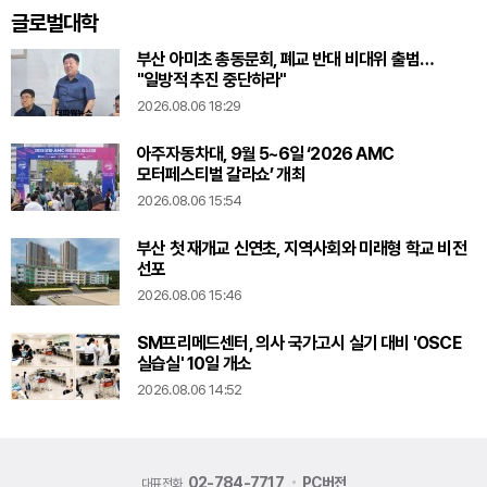
글로벌대학
부산 아미초 총동문회, 폐교 반대 비대위 출범…
"일방적 추진 중단하라"
2026.08.06 18:29
아주자동차대, 9월 5~6일 ‘2026 AMC
모터페스티벌 갈라쇼’ 개최
2026.08.06 15:54
부산 첫 재개교 신연초, 지역사회와 미래형 학교 비전
선포
2026.08.06 15:46
SM프리메드센터, 의사 국가고시 실기 대비 'OSCE
실습실' 10일 개소
2026.08.06 14:52
02-784-7717
PC버전
대표전화