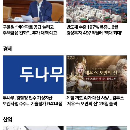
구윤철 “비아파트 공급 늘리고
반도체 수출 197% 폭증…6월
주택금융 완화”…추가 대책 예고
경상흑자 497억달러 ‘역대 최대’
경제
두나무, 경찰청 압수 가상자산
게임 꺼도 AI가 대신 사냥…컴투스
보관사업 수주…기술평가 94.14점
‘제우스: 오만의 신’ 26일 출격
산업