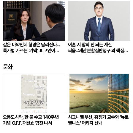
같은 마약인데 형량은 달라진다...
이혼 시 합의 안 되는 재산
특가법 가르는 ‘가액’, 피고인이
싸움...'재산분할심판청구'의 핵심
따져봐야 할 것
쟁점
문화
오봉도시락, 한·불 수교 140주년
시그니엘 부산, 홍정기 교수와 ‘뉴로
기념 O.F.F. 패션쇼 협찬 나서
웰니스’ 패키지 선봬