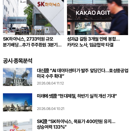
SK하이닉스, 2733억원 규모
성과급 갈등 3개월 만에 봉합…
분기배당…추가 주주환원 3분기
카카오 노사, 임금협약 타결
확정
공시·종목분석
대신證 “AI 데이터센터가 발주 앞당긴다…효성중공업
미국 수주 확대”
2026.08.04 11:12
미래에셋證 “현대제철, 하반기 실적 개선 기대”
2026.08.04 10:21
SK證 “SK하이닉스, 목표가 400만원 유지…
상승여력 133%”