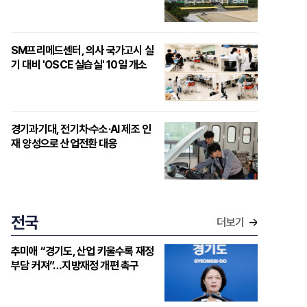
SM프리메드센터, 의사 국가고시 실
기 대비 'OSCE 실습실' 10일 개소
경기과기대, 전기차·수소·AI 제조 인
재 양성으로 산업전환 대응
전국
더보기
추미애 “경기도, 산업 키울수록 재정
부담 커져”…지방재정 개편 촉구