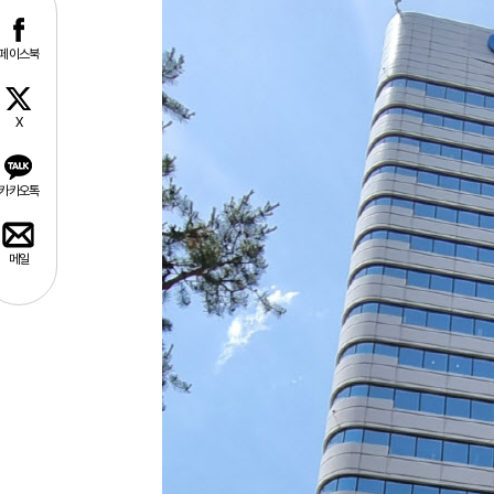
페이스북
X
카카오톡
메일