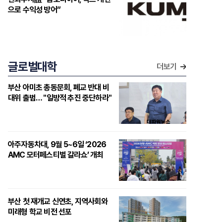
으로 수익성 방어”
글로벌대학
더보기
부산 아미초 총동문회, 폐교 반대 비
대위 출범… "일방적 추진 중단하라"
아주자동차대, 9월 5~6일 ‘2026
AMC 모터페스티벌 갈라쇼’ 개최
부산 첫 재개교 신연초, 지역사회와
미래형 학교 비전 선포