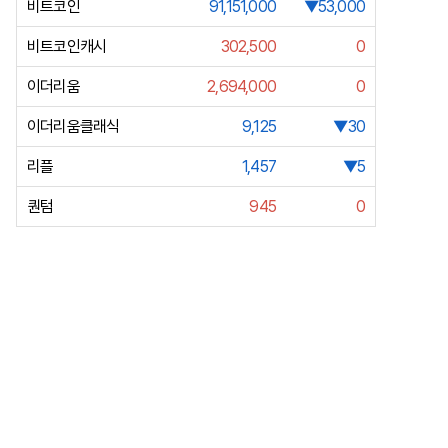
비트코인
91,151,000
▼53,000
비트코인캐시
302,500
0
이더리움
2,694,000
0
이더리움클래식
9,125
▼30
리플
1,457
▼5
퀀텀
945
0