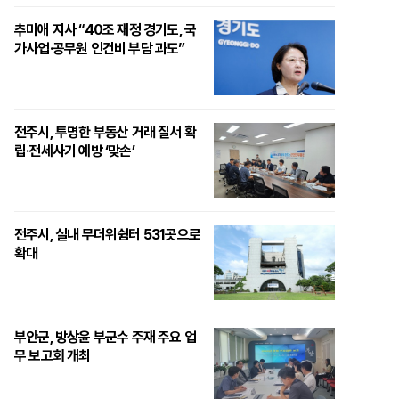
추미애 지사 “40조 재정 경기도, 국
가사업·공무원 인건비 부담 과도”
전주시, 투명한 부동산 거래 질서 확
립·전세사기 예방 ‘맞손’
전주시, 실내 무더위쉼터 531곳으로
확대
부안군, 방상윤 부군수 주재 주요 업
무 보고회 개최