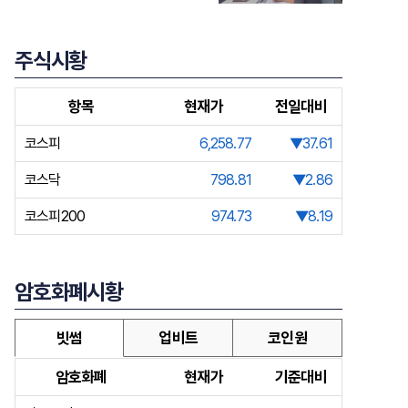
주식시황
항목
현재가
전일대비
코스피
6,258.77
▼37.61
코스닥
798.81
▼2.86
코스피200
974.73
▼8.19
암호화폐시황
빗썸
업비트
코인원
암호화폐
현재가
기준대비