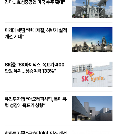
긴다…효성중공업 미국 수주 확대”
미래에셋證 “현대제철, 하반기 실적
개선 기대”
SK證 “SK하이닉스, 목표가 400
만원 유지…상승여력 133%”
유진투자證 “아모레퍼시픽, 북미·유
럽 성장에 목표가 상향”
한화투자證 “금호타이어, 믹스 개선