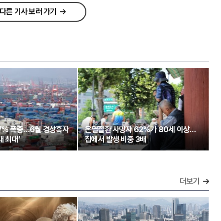
다른 기사 보러 가기
97% 폭증…6월 경상흑자
온열질환 사망자 62%가 80세 이상…
대 최대’
집에서 발생 비중 3배
더보기