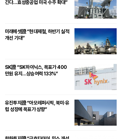
긴다…효성중공업 미국 수주 확대”
미래에셋證 “현대제철, 하반기 실적
개선 기대”
SK證 “SK하이닉스, 목표가 400
만원 유지…상승여력 133%”
유진투자證 “아모레퍼시픽, 북미·유
럽 성장에 목표가 상향”
한화투자證 “금호타이어, 믹스 개선