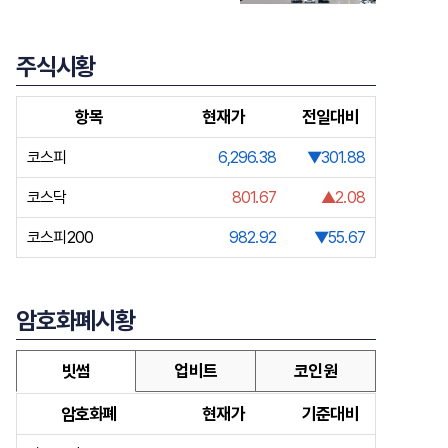
주식시황
항목
현재가
전일대비
코스피
6,296.38
▼301.88
코스닥
801.67
▲2.08
코스피200
982.92
▼55.67
암호화폐시황
빗썸
업비트
코인원
암호화폐
현재가
기준대비