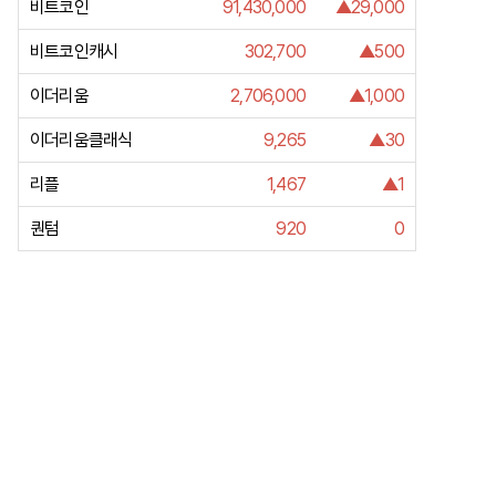
비트코인
91,430,000
▲29,000
비트코인캐시
302,700
▲500
이더리움
2,706,000
▲1,000
이더리움클래식
9,265
▲30
리플
1,467
▲1
퀀텀
920
0