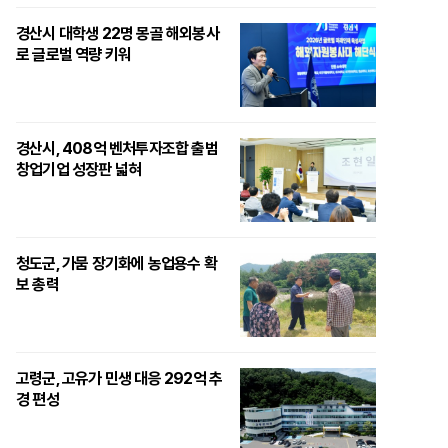
경산시 대학생 22명 몽골 해외봉사
로 글로벌 역량 키워
경산시, 408억 벤처투자조합 출범
창업기업 성장판 넓혀
청도군, 가뭄 장기화에 농업용수 확
보 총력
고령군, 고유가 민생 대응 292억 추
경 편성