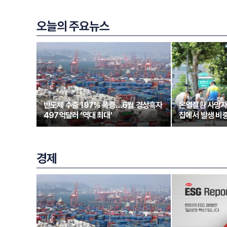
오늘의 주요뉴스
반도체 수출 197% 폭증…6월 경상흑자
온열질환 사망자
497억달러 ‘역대 최대’
집에서 발생 비중
경제