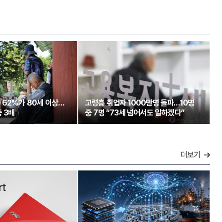
 62%가 80세 이상…
고령층 취업자 1000만명 돌파…10명
 3배
중 7명 “73세 넘어서도 일하겠다”
더보기