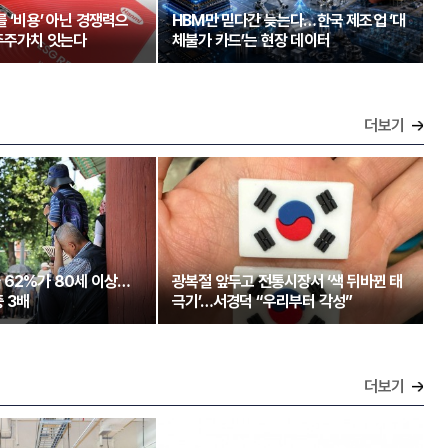
를 ‘비용’ 아닌 경쟁력으
HBM만 믿다간 늦는다…한국 제조업 ‘대
주주가치 잇는다
체불가 카드’는 현장 데이터
더보기
 62%가 80세 이상…
광복절 앞두고 전통시장서 ‘색 뒤바뀐 태
 3배
극기’…서경덕 “우리부터 각성”
더보기