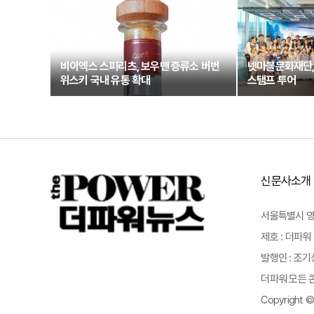
비이엑스 스피리츠, 보우맨 증류소 버번
넷마블문화재단,
위스키 국내 유통 확대
스탬프 투어
신문사소개
서울특별시 영등포
제호 : 더파워 
발행인 : 조기
더파워 모든 콘
Copyright ©