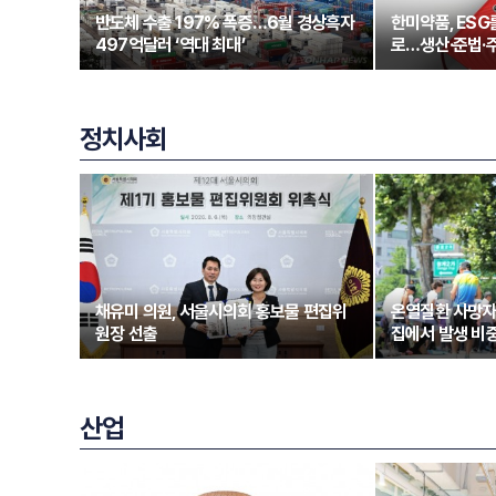
반도체 수출 197% 폭증…6월 경상흑자
한미약품, ESG
497억달러 ‘역대 최대’
로…생산·준법·
정치사회
채유미 의원, 서울시의회 홍보물 편집위
온열질환 사망자
원장 선출
집에서 발생 비중
산업