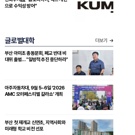
으로 수익성 방어”
글로벌대학
더보기
부산 아미초 총동문회, 폐교 반대 비
대위 출범… "일방적 추진 중단하라"
아주자동차대, 9월 5~6일 ‘2026
AMC 모터페스티벌 갈라쇼’ 개최
부산 첫 재개교 신연초, 지역사회와
미래형 학교 비전 선포