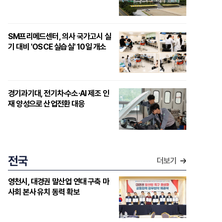
SM프리메드센터, 의사 국가고시 실
기 대비 'OSCE 실습실' 10일 개소
경기과기대, 전기차·수소·AI 제조 인
재 양성으로 산업전환 대응
전국
더보기
영천시, 대경권 말산업 연대 구축 마
사회 본사 유치 동력 확보