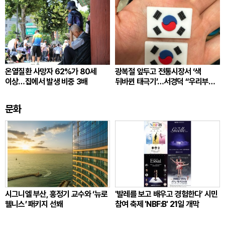
온열질환 사망자 62%가 80세
광복절 앞두고 전통시장서 ‘색
이상…집에서 발생 비중 3배
뒤바뀐 태극기’…서경덕 “우리부터
각성”
문화
시그니엘 부산, 홍정기 교수와 ‘뉴로
'발레를 보고 배우고 경험한다' 시민
웰니스’ 패키지 선봬
참여 축제 'NBF:B' 21일 개막