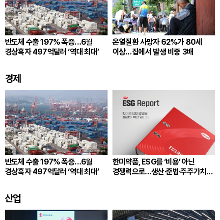
반도체 수출 197% 폭증…6월
온열질환 사망자 62%가 80세
경상흑자 497억달러 ‘역대 최대’
이상…집에서 발생 비중 3배
경제
반도체 수출 197% 폭증…6월
한미약품, ESG를 ‘비용’ 아닌
경상흑자 497억달러 ‘역대 최대’
경쟁력으로…생산·준법·주주가치
잇는다
산업