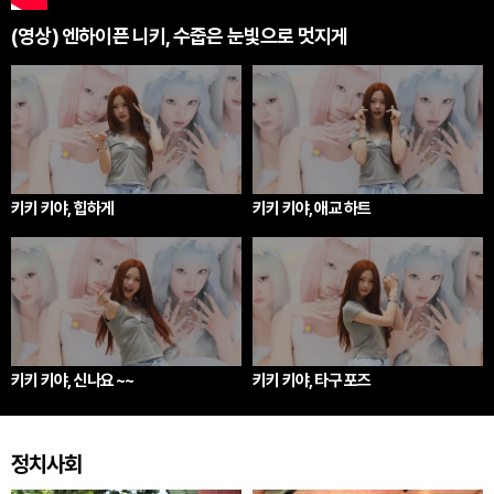
(영상) 엔하이픈 니키, 수줍은 눈빛으로 멋지게
키키 키야, 힙하게
키키 키야, 애교 하트
키키 키야, 신나요 ~~
키키 키야, 타구 포즈
정치사회