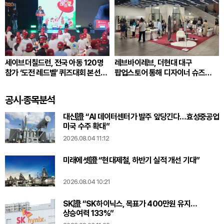
세이브더칠드런, 전국 아동 120명
레브바이레브, 더현대 대구
참가 ‘도전 레드벨’ 퀴즈대회 본선
팝업스토어 통해 디자이너 슈즈
개최
공개
공시·종목분석
대신證 “AI 데이터센터가 발주 앞당긴다…효성중공업
미국 수주 확대”
2026.08.04 11:12
미래에셋證 “현대제철, 하반기 실적 개선 기대”
2026.08.04 10:21
SK證 “SK하이닉스, 목표가 400만원 유지…
상승여력 133%”