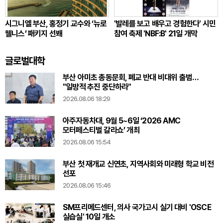
시그니엘 부산, 홍정기 교수와 ‘뉴로
'발레를 보고 배우고 경험한다' 시민
웰니스’ 패키지 선봬
참여 축제 'NBF:B' 21일 개막
글로벌대학
부산 아미초 총동문회, 폐교 반대 비대위 출범…
"일방적 추진 중단하라"
2026.08.06 18:29
아주자동차대, 9월 5~6일 ‘2026 AMC
모터페스티벌 갈라쇼’ 개최
2026.08.06 15:54
부산 첫 재개교 신연초, 지역사회와 미래형 학교 비전
선포
2026.08.06 15:46
SM프리메드센터, 의사 국가고시 실기 대비 'OSCE
실습실' 10일 개소