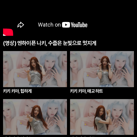
(영상) 엔하이픈 니키, 수줍은 눈빛으로 멋지게
키키 키야, 힙하게
키키 키야, 애교 하트