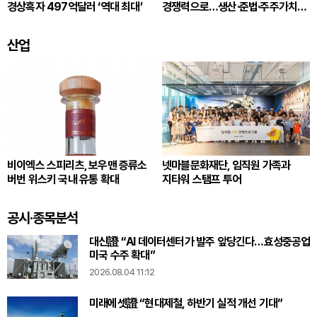
경상흑자 497억달러 ‘역대 최대’
경쟁력으로…생산·준법·주주가치
잇는다
산업
비이엑스 스피리츠, 보우맨 증류소
넷마블문화재단, 임직원 가족과
버번 위스키 국내 유통 확대
지타워 스탬프 투어
공시·종목분석
대신證 “AI 데이터센터가 발주 앞당긴다…효성중공업
미국 수주 확대”
2026.08.04 11:12
미래에셋證 “현대제철, 하반기 실적 개선 기대”