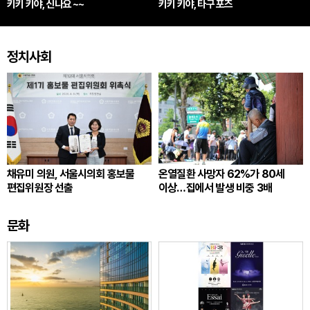
키키 키야, 신나요 ~~
키키 키야, 타구 포즈
정치사회
채유미 의원, 서울시의회 홍보물
온열질환 사망자 62%가 80세
편집위원장 선출
이상…집에서 발생 비중 3배
문화