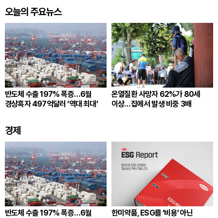
오늘의 주요뉴스
반도체 수출 197% 폭증…6월
온열질환 사망자 62%가 80세
경상흑자 497억달러 ‘역대 최대’
이상…집에서 발생 비중 3배
경제
반도체 수출 197% 폭증…6월
한미약품, ESG를 ‘비용’ 아닌