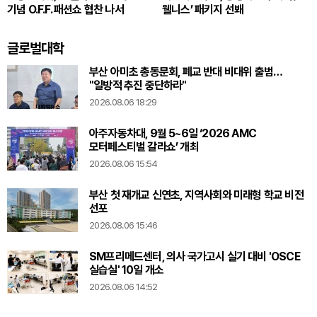
기념 O.F.F. 패션쇼 협찬 나서
웰니스’ 패키지 선봬
글로벌대학
부산 아미초 총동문회, 폐교 반대 비대위 출범…
"일방적 추진 중단하라"
2026.08.06 18:29
아주자동차대, 9월 5~6일 ‘2026 AMC
모터페스티벌 갈라쇼’ 개최
2026.08.06 15:54
부산 첫 재개교 신연초, 지역사회와 미래형 학교 비전
선포
2026.08.06 15:46
SM프리메드센터, 의사 국가고시 실기 대비 'OSCE
실습실' 10일 개소
2026.08.06 14:52