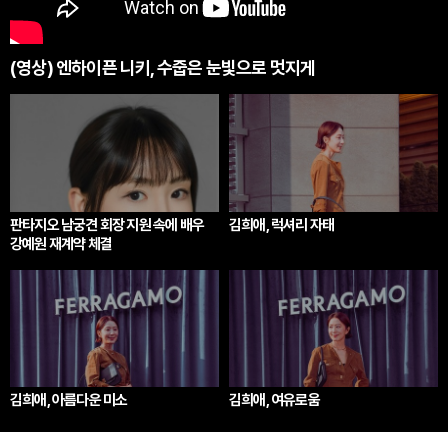
(영상) 엔하이픈 니키, 수줍은 눈빛으로 멋지게
판타지오 남궁견 회장 지원 속에 배우
김희애, 럭셔리 자태
강예원 재계약 체결
김희애, 아름다운 미소
김희애, 여유로움