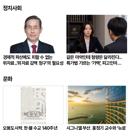
정치사회
경제적 파산에도 피할 수 없는
같은 마약인데 형량은 달라진다...
위자료...'위자료 감액 청구'의 필요성
특가법 가르는 ‘가액’, 피고인이
따져봐야 할 것
문화
오봉도시락, 한·불 수교 140주년
시그니엘 부산, 홍정기 교수와 ‘뉴로