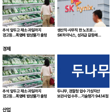
추석 앞두고 채소·과일까지
생산직·사무직 한 노조로…
경고등…폭염에 밥상물가 출렁
SK하이닉스, 성과급 갈등에
통합노조 추진
경제
추석 앞두고 채소·과일까지
두나무, 경찰청 압수 가상자산
경고등…폭염에 밥상물가 출렁
보관사업 수주…기술평가 94.14점
산업