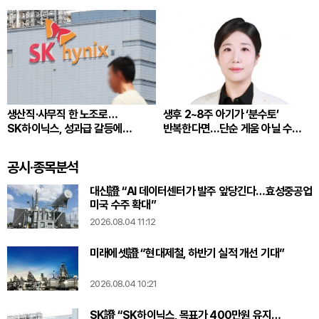
생산직·사무직 한 노조로…
생후 2~8주 아기가 ‘분수토’
SK하이닉스, 성과급 갈등에
반복한다면…단순 게움 아닐 수
통합노조 추진
있다
공시·종목분석
대신證 “AI 데이터센터가 발주 앞당긴다…효성중공업
미국 수주 확대”
2026.08.04 11:12
미래에셋證 “현대제철, 하반기 실적 개선 기대”
2026.08.04 10:21
SK證 “SK하이닉스, 목표가 400만원 유지…