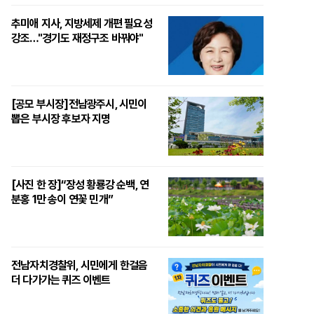
추미애 지사, 지방세제 개편 필요성
강조…"경기도 재정구조 바꿔야"
[공모 부시장]전남광주시, 시민이
뽑은 부시장 후보자 지명
[사진 한 장]“장성 황룡강 순백, 연
분홍 1만 송이 연꽃 민개”
전남자치경찰위, 시민에게 한걸음
더 다가가는 퀴즈 이벤트