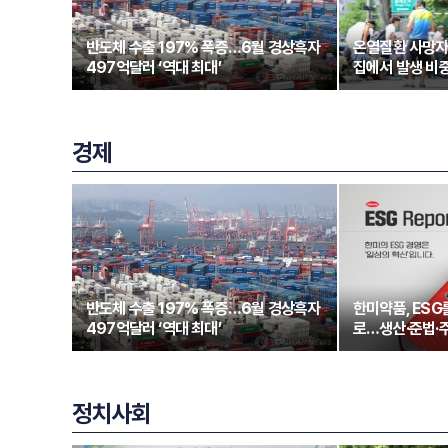
반도체 수출 197% 폭증…6월 경상흑자
온열질환 사망자
497억달러 ‘역대 최대’
집에서 발생 비중
경제
반도체 수출 197% 폭증…6월 경상흑자
한미약품, ESG
497억달러 ‘역대 최대’
로…생산·준법·
정치사회