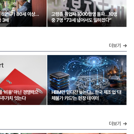
 62%가 80세 이상…
고령층 취업자 1000만명 돌파…10명
 3배
중 7명 “73세 넘어서도 일하겠다”
더보기
를 ‘비용’ 아닌 경쟁력으
HBM만 믿다간 늦는다…한국 제조업 ‘대
주주가치 잇는다
체불가 카드’는 현장 데이터
더보기