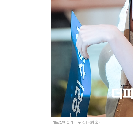
레드벨벳 슬기, 김포국제공항 출국