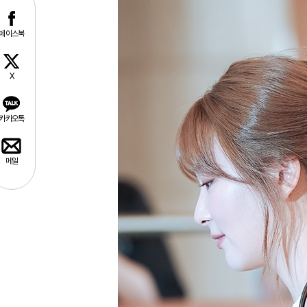
페이스북
X
카카오톡
메일