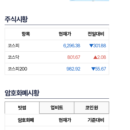
주식시황
항목
현재가
전일대비
코스피
6,296.38
▼301.88
코스닥
801.67
▲2.08
코스피200
982.92
▼55.67
암호화폐시황
빗썸
업비트
코인원
암호화폐
현재가
기준대비