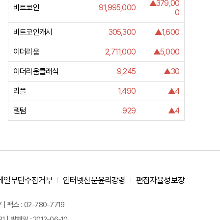
▲379,00
비트코인
91,995,000
0
비트코인캐시
305,300
▲1,600
이더리움
2,711,000
▲5,000
이더리움클래식
9,245
▲30
리플
1,490
▲4
퀀텀
929
▲4
메일무단수집거부
인터넷신문윤리강령
편집자율성보장
 팩스 : 02-780-7719
| 발행일 : 2012-06-10