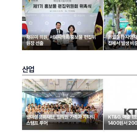
채유미 의원, 서울시의회 홍보물 편집위
온열질환 사망자
원장 선출
집에서 발생 비중
산업
넷마블문화재단, 임직원 가족과 지타워
KT&G, 매출 
스탬프 투어
1400원서 20