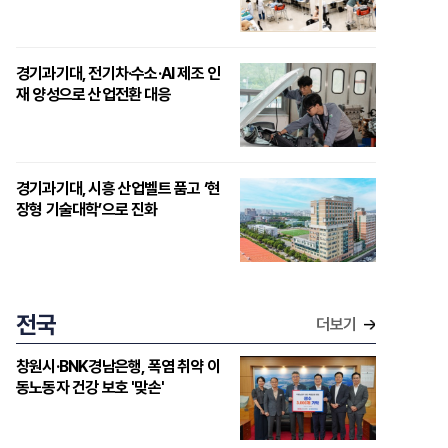
경기과기대, 전기차·수소·AI 제조 인
재 양성으로 산업전환 대응
경기과기대, 시흥 산업벨트 품고 ‘현
장형 기술대학’으로 진화
전국
더보기
창원시·BNK경남은행, 폭염 취약 이
동노동자 건강 보호 '맞손'