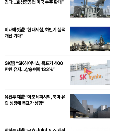
긴다…효성중공업 미국 수주 확대”
미래에셋證 “현대제철, 하반기 실적
개선 기대”
SK證 “SK하이닉스, 목표가 400
만원 유지…상승여력 133%”
유진투자證 “아모레퍼시픽, 북미·유
럽 성장에 목표가 상향”
한화투자證 “금호타이어, 믹스 개선