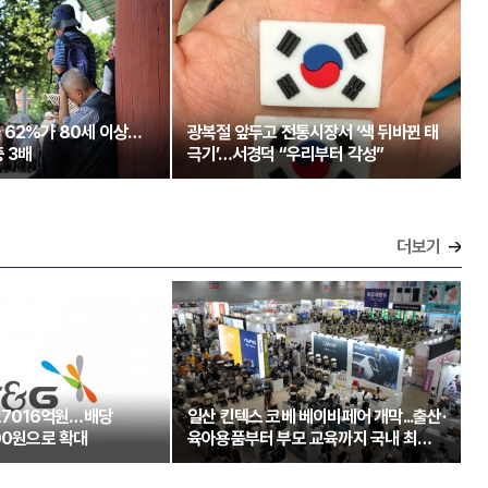
 62%가 80세 이상…
광복절 앞두고 전통시장서 ‘색 뒤바뀐 태
 3배
극기’…서경덕 “우리부터 각성”
더보기
1조7016억원…배당
일산 킨텍스 코베 베이비페어 개막...출산·
00원으로 확대
육아용품부터 부모 교육까지 국내 최대
규모 운영