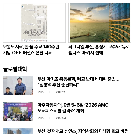
오봉도시락, 한·불 수교 140주년
시그니엘 부산, 홍정기 교수와 ‘뉴로
기념 O.F.F. 패션쇼 협찬 나서
웰니스’ 패키지 선봬
글로벌대학
부산 아미초 총동문회, 폐교 반대 비대위 출범…
"일방적 추진 중단하라"
2026.08.06 18:29
아주자동차대, 9월 5~6일 ‘2026 AMC
모터페스티벌 갈라쇼’ 개최
2026.08.06 15:54
부산 첫 재개교 신연초, 지역사회와 미래형 학교 비전