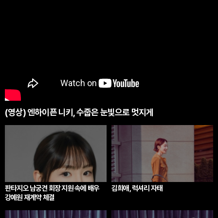
(영상) 엔하이픈 니키, 수줍은 눈빛으로 멋지게
판타지오 남궁견 회장 지원 속에 배우
김희애, 럭셔리 자태
강예원 재계약 체결