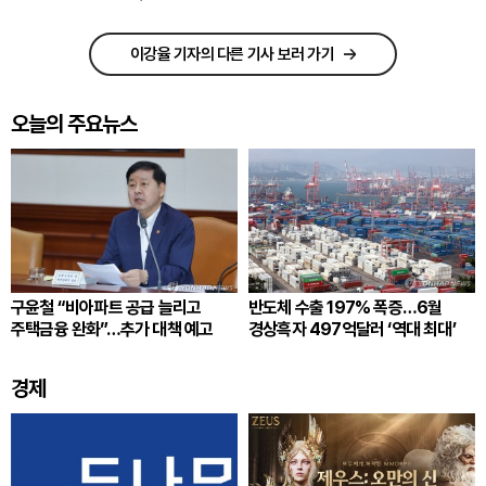
이강율 기자의 다른 기사 보러 가기
오늘의 주요뉴스
구윤철 “비아파트 공급 늘리고
반도체 수출 197% 폭증…6월
주택금융 완화”…추가 대책 예고
경상흑자 497억달러 ‘역대 최대’
경제