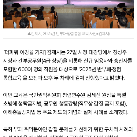
▲김제시, 2025년 반부패·청렴 통합 교육(사진=김제시)
[더파워 이강율 기자] 김제시는 27일 시청 대강당에서 정성주
시장과 간부공무원(4급 상당)을 비롯해 신규 임용자와 승진자를
포함한 600여 명의 직원을 대상으로 '2025년 반부패·청렴
통합교육'을 오전과 오후 두 차례에 걸쳐 진행했다고 밝혔다.
이번 교육은 국민권익위원회 청렴연수원 김세신 원장을 특별
초빙해 청탁금지법, 공무원 행동강령(직무상 갑질 금지 포함),
이해충돌방지법 등 주요 제도의 개념과 실제 사례를 소개했다.
특히 부패 취약분야인 갑질 문제를 개선하기 위한 구체적 사례와