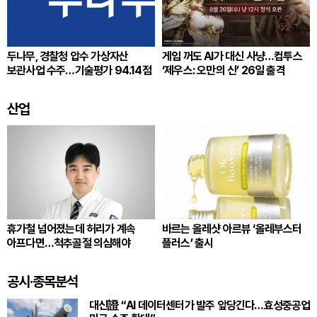
두나무, 경찰청 압수 가상자산
게임 꺼도 AI가 대신 사냥…컴투스
보관사업 수주…기술평가 94.14점
‘제우스: 오만의 신’ 26일 출격
산업
휴가철 넘어졌는데 허리가 계속
바르는 올레샷 아르뷰 ‘올레부스터
아프다면…척추골절 의심해야
플러스’ 출시
공시·종목분석
대신證 “AI 데이터센터가 발주 앞당긴다…효성중공업