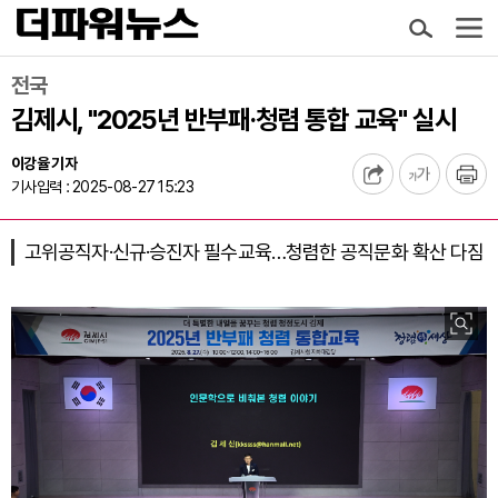
전국
김제시, "2025년 반부패·청렴 통합 교육" 실시
이강율 기자
기사입력 : 2025-08-27 15:23
고위공직자·신규·승진자 필수교육…청렴한 공직문화 확산 다짐