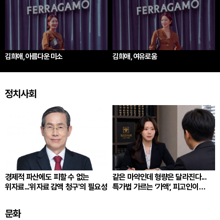
김희애, 아름다운 미소
김희애, 여유로움
정치사회
경제적 파산에도 피할 수 없는
같은 마약인데 형량은 달라진다...
위자료...'위자료 감액 청구'의 필요성
특가법 가르는 ‘가액’, 피고인이
따져봐야 할 것
문화