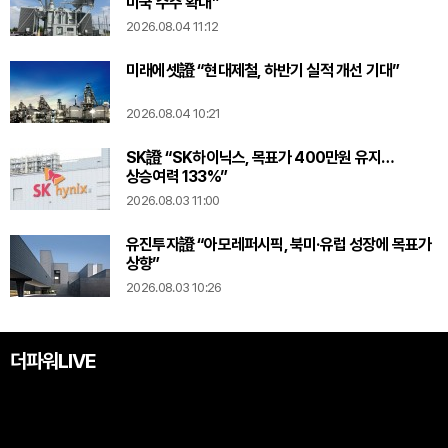
미국 수주 확대”
2026.08.04 11:12
미래에셋證 “현대제철, 하반기 실적 개선 기대”
2026.08.04 10:21
SK證 “SK하이닉스, 목표가 400만원 유지…
상승여력 133%”
2026.08.03 11:00
유진투자證 “아모레퍼시픽, 북미·유럽 성장에 목표가
상향”
2026.08.03 10:26
더파워LIVE