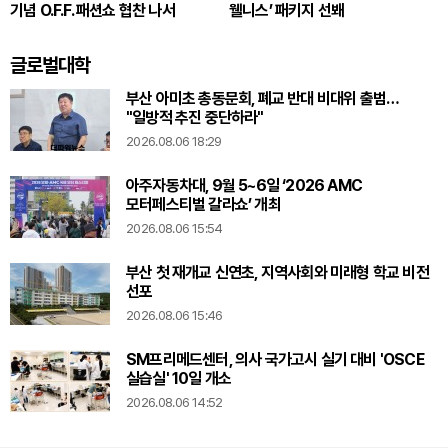
기념 O.F.F. 패션쇼 협찬 나서
웰니스’ 패키지 선봬
글로벌대학
부산 아미초 총동문회, 폐교 반대 비대위 출범…
"일방적 추진 중단하라"
2026.08.06 18:29
아주자동차대, 9월 5~6일 ‘2026 AMC
모터페스티벌 갈라쇼’ 개최
2026.08.06 15:54
부산 첫 재개교 신연초, 지역사회와 미래형 학교 비전
선포
2026.08.06 15:46
SM프리메드센터, 의사 국가고시 실기 대비 'OSCE
실습실' 10일 개소
2026.08.06 14:52