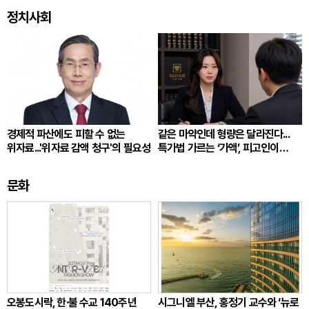
정치사회
경제적 파산에도 피할 수 없는
같은 마약인데 형량은 달라진다...
위자료...'위자료 감액 청구'의 필요성
특가법 가르는 ‘가액’, 피고인이
따져봐야 할 것
문화
오봉도시락, 한·불 수교 140주년
시그니엘 부산, 홍정기 교수와 ‘뉴로