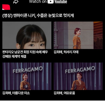
(영상) 엔하이픈 니키, 수줍은 눈빛으로 멋지게
판타지오 남궁견 회장 지원 속에 배우
김희애, 럭셔리 자태
강예원 재계약 체결
김희애, 아름다운 미소
김희애, 여유로움