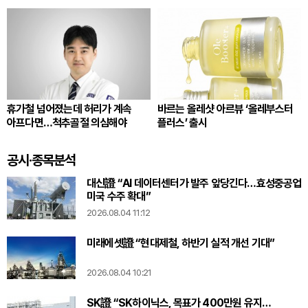
휴가철 넘어졌는데 허리가 계속
바르는 올레샷 아르뷰 ‘올레부스터
아프다면…척추골절 의심해야
플러스’ 출시
공시·종목분석
대신證 “AI 데이터센터가 발주 앞당긴다…효성중공업
미국 수주 확대”
2026.08.04 11:12
미래에셋證 “현대제철, 하반기 실적 개선 기대”
2026.08.04 10:21
SK證 “SK하이닉스, 목표가 400만원 유지…