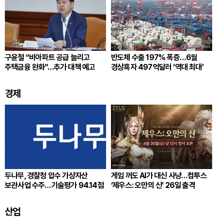
구윤철 “비아파트 공급 늘리고
반도체 수출 197% 폭증…6월
주택금융 완화”…추가 대책 예고
경상흑자 497억달러 ‘역대 최대’
경제
두나무, 경찰청 압수 가상자산
게임 꺼도 AI가 대신 사냥…컴투스
보관사업 수주…기술평가 94.14점
‘제우스: 오만의 신’ 26일 출격
산업