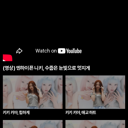
(영상) 엔하이픈 니키, 수줍은 눈빛으로 멋지게
키키 키야, 힙하게
키키 키야, 애교 하트