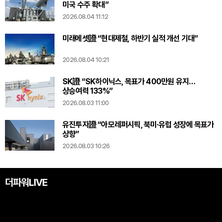
미국 수주 확대”
2026.08.04 11:12
미래에셋證 “현대제철, 하반기 실적 개선 기대”
2026.08.04 10:21
SK證 “SK하이닉스, 목표가 400만원 유지…
상승여력 133%”
2026.08.03 11:00
유진투자證 “아모레퍼시픽, 북미·유럽 성장에 목표가
상향”
2026.08.03 10:26
더파워LIVE