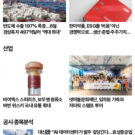
반도체 수출 197% 폭증…6월
한미약품, ESG를 ‘비용’ 아닌
경상흑자 497억달러 ‘역대 최대’
경쟁력으로…생산·준법·주주가치
잇는다
산업
비이엑스 스피리츠, 보우맨 증류소
넷마블문화재단, 임직원 가족과
버번 위스키 국내 유통 확대
지타워 스탬프 투어
공시·종목분석
대신證 “AI 데이터센터가 발주 앞당긴다…효성중공업