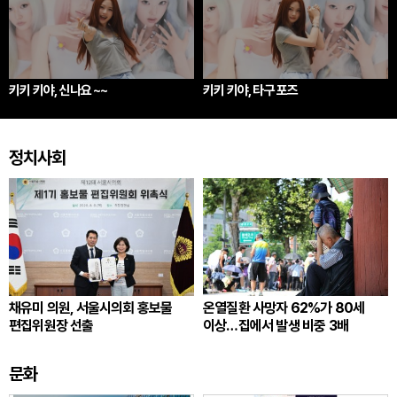
키키 키야, 신나요 ~~
키키 키야, 타구 포즈
정치사회
채유미 의원, 서울시의회 홍보물
온열질환 사망자 62%가 80세
편집위원장 선출
이상…집에서 발생 비중 3배
문화