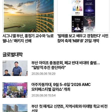
시그니엘 부산, 홍정기 교수와 ‘뉴로
'발레를 보고 배우고 경험한다' 시민
웰니스’ 패키지 선봬
참여 축제 'NBF:B' 21일 개막
글로벌대학
부산 아미초 총동문회, 폐교 반대 비대위 출범…
"일방적 추진 중단하라"
2026.08.06 18:29
아주자동차대, 9월 5~6일 ‘2026 AMC
모터페스티벌 갈라쇼’ 개최
2026.08.06 15:54
부산 첫 재개교 신연초, 지역사회와 미래형 학교 비전
선포