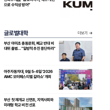
으로 수익성 방어”
글로벌대학
더보기
부산 아미초 총동문회, 폐교 반대 비
대위 출범… "일방적 추진 중단하라"
아주자동차대, 9월 5~6일 ‘2026
AMC 모터페스티벌 갈라쇼’ 개최
부산 첫 재개교 신연초, 지역사회와
미래형 학교 비전 선포