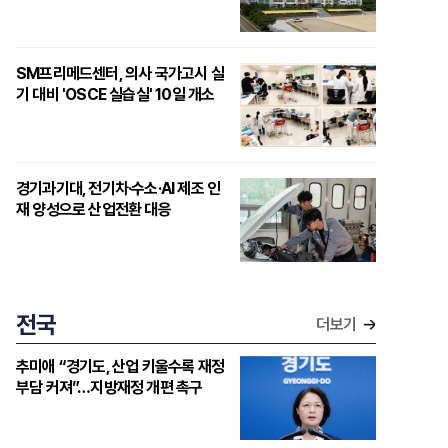
SM프리메드센터, 의사 국가고시 실
기 대비 'OSCE 실습실' 10일 개소
경기과기대, 전기차·수소·AI 제조 인
재 양성으로 산업전환 대응
전국
더보기
추미애 “경기도, 산업 키울수록 재정
부담 커져”…지방재정 개편 촉구