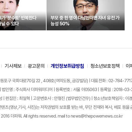
기가 ‘분수토’ 반복한다
부모 중 한 명이 다낭신이면 자녀 유전 가
닐 수 있다
능성 50%
기사제보
광고문의
개인정보취급방침
청소년보호정책
이
구 국회대로70길 22 , 408호(여의도동, 금강빌딩) | 대표전화 : 02-784-7717 |
| 법인명 : 주식회사 더파워미디어 | 등록번호 : 서울 아05063 | 등록일 : 2018-03-31 
성 | 편집인 : 최일혁 | 고문변호사 : 안형진 (법무법인건우) | 청소년보호책임자 : 이
텐츠(영상,기사, 사진)는 저작권법의 보호를 받는 바, 무단 전재와 복사, 배포 등을 
 2016 더파워. All rights reserved. mail to news@thepowernews.co.kr