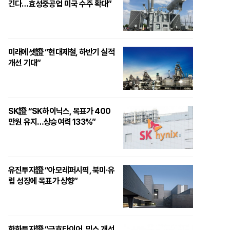
긴다…효성중공업 미국 수주 확대”
미래에셋證 “현대제철, 하반기 실적
개선 기대”
SK證 “SK하이닉스, 목표가 400
만원 유지…상승여력 133%”
유진투자證 “아모레퍼시픽, 북미·유
럽 성장에 목표가 상향”
한화투자證 “금호타이어, 믹스 개선