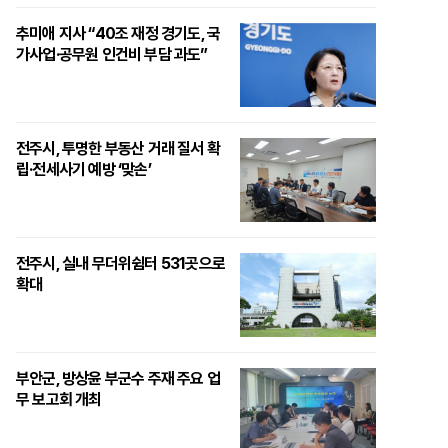
추미애 지사 “40조 재정 경기도, 국
가사업·공무원 인건비 부담 과도”
전주시, 투명한 부동산 거래 질서 확
립·전세사기 예방 ‘맞손’
전주시, 실내 무더위쉼터 531곳으로
확대
부안군, 방상윤 부군수 주재 주요 업
무 보고회 개최