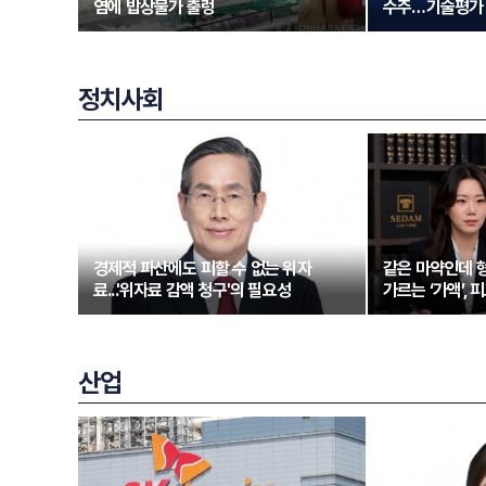
염에 밥상물가 출렁
수주…기술평가 
정치사회
경제적 파산에도 피할 수 없는 위자
같은 마약인데 형
료...'위자료 감액 청구'의 필요성
가르는 ‘가액’,
산업