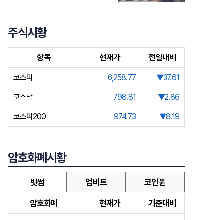
주식시황
항목
현재가
전일대비
코스피
6,258.77
▼37.61
코스닥
798.81
▼2.86
코스피200
974.73
▼8.19
암호화폐시황
빗썸
업비트
코인원
암호화폐
현재가
기준대비