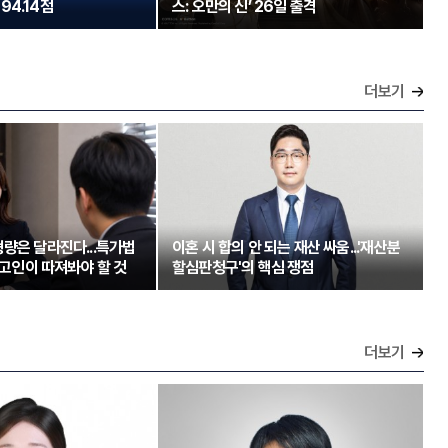
94.14점
스: 오만의 신’ 26일 출격
더보기
량은 달라진다...특가법
이혼 시 합의 안 되는 재산 싸움...'재산분
 피고인이 따져봐야 할 것
할심판청구'의 핵심 쟁점
더보기