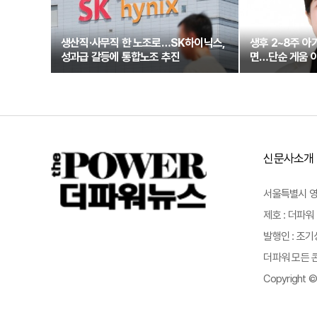
생산직·사무직 한 노조로…SK하이닉스,
생후 2~8주 아
성과급 갈등에 통합노조 추진
면…단순 게움 아
신문사소개
서울특별시 영등포
제호 : 더파워 
발행인 : 조기
더파워 모든 콘
Copyright ©