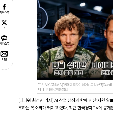
페이스북
X
카카오톡
메일
‘곤카 AI(GONKA AI)’ 공동 제작자인 데이비드 리버만(David L
미래에 대한 견해를 밝혔다.
[더파워 최성민 기자] AI 산업 성장과 함께 연산 자원 
조하는 목소리가 커지고 있다. 최근 한국경제TV에 공개된 인터