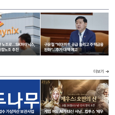
한 노조로…SK하이닉스,
구윤철 “비아파트 공급 늘리고 주택금융
통합노조 추진
완화”…추가 대책 예고
더보기
 압수 가상자산 보관사업
게임 꺼도 AI가 대신 사냥…컴투스 ‘제우