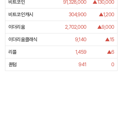
비트코인
91,328,000
▲130,000
비트코인캐시
304,900
▲1,200
이더리움
2,702,000
▲9,000
이더리움클래식
9,140
▲15
리플
1,459
▲6
퀀텀
941
0