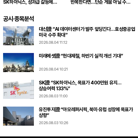
SK하이닉스, 성과급 갈등에
반복한다면…단순 게움 아닐 수
통합노조 추진
있다
공시·종목분석
대신證 “AI 데이터센터가 발주 앞당긴다…효성중공업
미국 수주 확대”
2026.08.04 11:12
미래에셋證 “현대제철, 하반기 실적 개선 기대”
2026.08.04 10:21
SK證 “SK하이닉스, 목표가 400만원 유지…
상승여력 133%”
2026.08.03 11:00
유진투자證 “아모레퍼시픽, 북미·유럽 성장에 목표가
상향”
2026.08.03 10:26