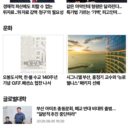
경제적 파산에도 피할 수 없는
같은 마약인데 형량은 달라진다...
위자료...'위자료 감액 청구'의 필요성
특가법 가르는 ‘가액’, 피고인이
따져봐야 할 것
문화
오봉도시락, 한·불 수교 140주년
시그니엘 부산, 홍정기 교수와 ‘뉴로
기념 O.F.F. 패션쇼 협찬 나서
웰니스’ 패키지 선봬
글로벌대학
부산 아미초 총동문회, 폐교 반대 비대위 출범…
"일방적 추진 중단하라"
2026.08.06 18:29