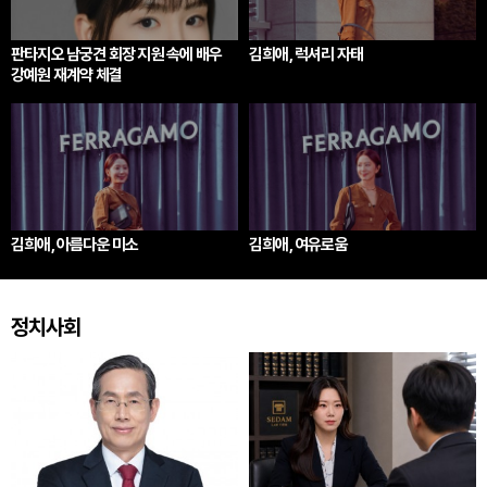
판타지오 남궁견 회장 지원 속에 배우
김희애, 럭셔리 자태
강예원 재계약 체결
김희애, 아름다운 미소
김희애, 여유로움
정치사회