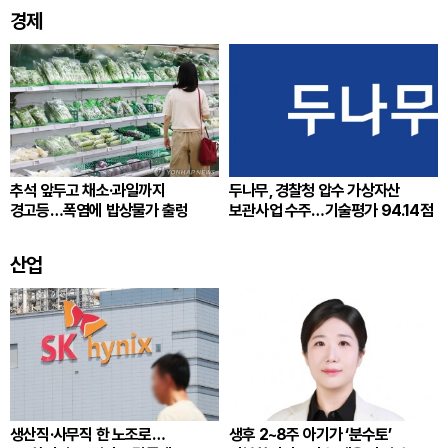
경제
추석 앞두고 채소·과일까지
두나무, 경찰청 압수 가상자산
경고등…폭염에 밥상물가 출렁
보관사업 수주…기술평가 94.14점
산업
생산직·사무직 한 노조로…
생후 2~8주 아기가 ‘분수토’