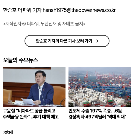
한승호 더파워 기자 hansh1975@thepowernews.co.kr
<저작권자 © 더파워, 무단전재 및 재배포 금지>
한승호 기자의 다른 기사 보러 가기
오늘의 주요뉴스
구윤철 “비아파트 공급 늘리고
반도체 수출 197% 폭증…6월
주택금융 완화”…추가 대책 예고
경상흑자 497억달러 ‘역대 최대’
경제