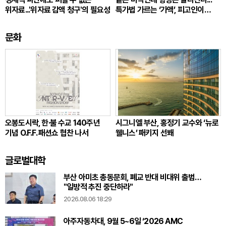
위자료...'위자료 감액 청구'의 필요성
특가법 가르는 ‘가액’, 피고인이
따져봐야 할 것
문화
오봉도시락, 한·불 수교 140주년
시그니엘 부산, 홍정기 교수와 ‘뉴로
기념 O.F.F. 패션쇼 협찬 나서
웰니스’ 패키지 선봬
글로벌대학
부산 아미초 총동문회, 폐교 반대 비대위 출범…
"일방적 추진 중단하라"
2026.08.06 18:29
아주자동차대, 9월 5~6일 ‘2026 AMC