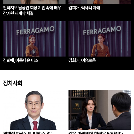
판타지오 남궁견 회장 지원 속에 배우
김희애, 럭셔리 자태
강예원 재계약 체결
김희애, 아름다운 미소
김희애, 여유로움
정치사회
경제적 파산에도 피할 수 없는
같은 마약인데 형량은 달라진다...