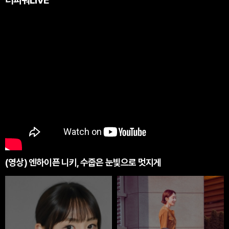
더파워LIVE
(영상) 엔하이픈 니키, 수줍은 눈빛으로 멋지게