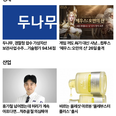
두나무, 경찰청 압수 가상자산
게임 꺼도 AI가 대신 사냥…컴투스
보관사업 수주…기술평가 94.14점
‘제우스: 오만의 신’ 26일 출격
산업
휴가철 넘어졌는데 허리가 계속
바르는 올레샷 아르뷰 ‘올레부스터
아프다면…척추골절 의심해야
플러스’ 출시