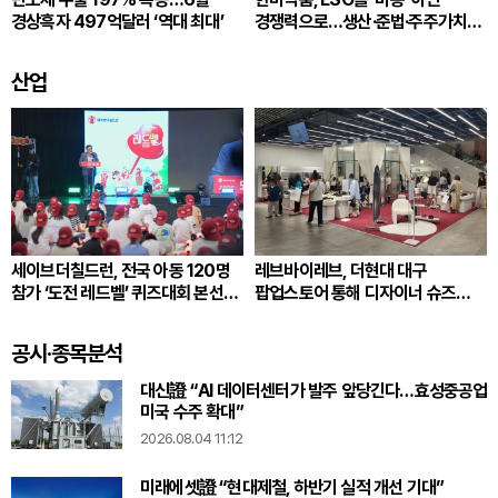
경상흑자 497억달러 ‘역대 최대’
경쟁력으로…생산·준법·주주가치
잇는다
산업
세이브더칠드런, 전국 아동 120명
레브바이레브, 더현대 대구
참가 ‘도전 레드벨’ 퀴즈대회 본선
팝업스토어 통해 디자이너 슈즈
개최
공개
공시·종목분석
대신證 “AI 데이터센터가 발주 앞당긴다…효성중공업
미국 수주 확대”
2026.08.04 11:12
미래에셋證 “현대제철, 하반기 실적 개선 기대”