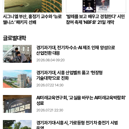
시그니엘 부산, 홍정기 교수와 ‘뉴로
'발레를 보고 배우고 경험한다' 시민
웰니스’ 패키지 선봬
참여 축제 'NBF:B' 21일 개막
글로벌대학
경기과기대, 전기차·수소·AI 제조 인재 양성으로
산업전환 대응
2026.08.04 09:20
경기과기대, 시흥 산업벨트 품고 ‘현장형
기술대학’으로 진화
2026.07.22 14:30
AI미래교육연구회, '교실을 바꾸는 AI미래교육박람회'
성료
2026.07.21 22:30
경기과기대·시흥시, 가로등형 전기차 충전기 시범
운영