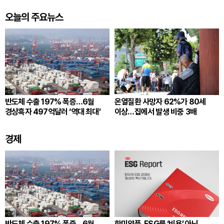
오늘의 주요뉴스
반도체 수출 197% 폭증…6월
온열질환 사망자 62%가 80세
경상흑자 497억달러 ‘역대 최대’
이상…집에서 발생 비중 3배
경제
반도체 수출 197% 폭증…6월
한미약품, ESG를 ‘비용’ 아닌