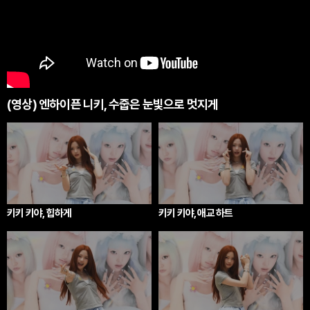
(영상) 엔하이픈 니키, 수줍은 눈빛으로 멋지게
키키 키야, 힙하게
키키 키야, 애교 하트