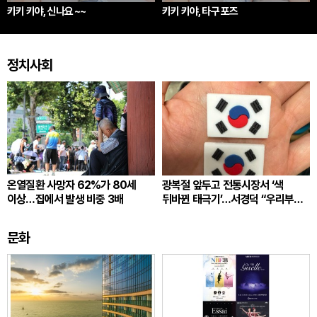
키키 키야, 신나요 ~~
키키 키야, 타구 포즈
정치사회
온열질환 사망자 62%가 80세
광복절 앞두고 전통시장서 ‘색
이상…집에서 발생 비중 3배
뒤바뀐 태극기’…서경덕 “우리부터
각성”
문화