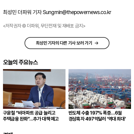
최성민 더파워 기자 Sungmin@thepowernews.co.kr
<저작권자 © 더파워, 무단전재 및 재배포 금지>
최성민 기자의 다른 기사 보러 가기
오늘의 주요뉴스
구윤철 “비아파트 공급 늘리고
반도체 수출 197% 폭증…6월
주택금융 완화”…추가 대책 예고
경상흑자 497억달러 ‘역대 최대’