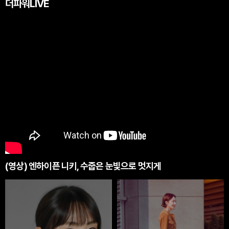
더파워LIVE
(영상) 엔하이픈 니키, 수줍은 눈빛으로 멋지게