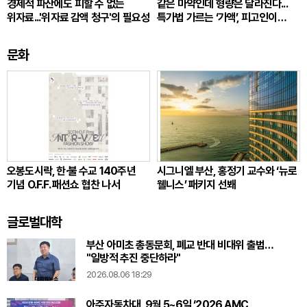
경제적 파산에도 피할 수 없는
같은 마약인데 형량은 달라진다...
위자료...'위자료 감액 청구'의 필요성
특가법 가르는 ‘가액’, 피고인이
따져봐야 할 것
문화
오봉도시락, 한·불 수교 140주년
시그니엘 부산, 홍정기 교수와 ‘뉴로
기념 O.F.F. 패션쇼 협찬 나서
웰니스’ 패키지 선봬
글로벌대학
부산 아미초 총동문회, 폐교 반대 비대위 출범…
"일방적 추진 중단하라"
2026.08.06 18:29
아주자동차대, 9월 5~6일 ‘2026 AMC