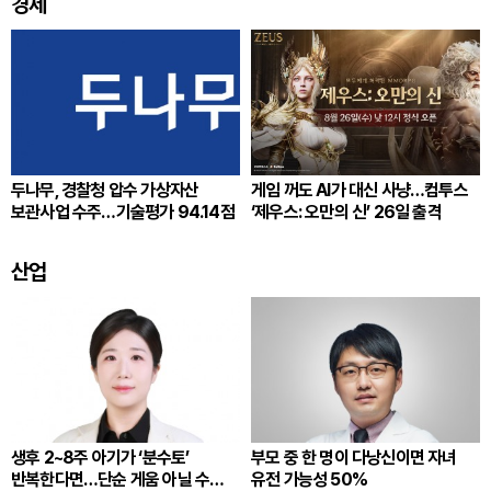
경제
두나무, 경찰청 압수 가상자산
게임 꺼도 AI가 대신 사냥…컴투스
보관사업 수주…기술평가 94.14점
‘제우스: 오만의 신’ 26일 출격
산업
생후 2~8주 아기가 ‘분수토’
부모 중 한 명이 다낭신이면 자녀
반복한다면…단순 게움 아닐 수
유전 가능성 50%