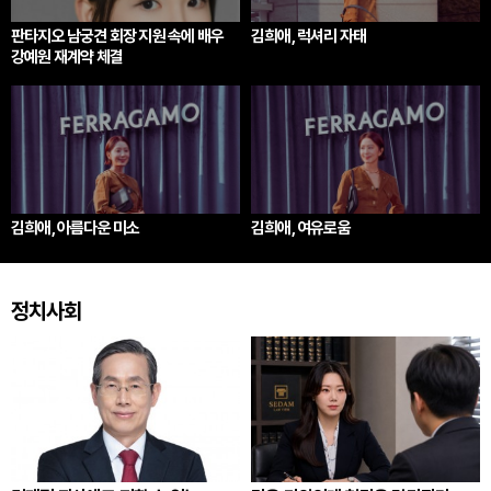
판타지오 남궁견 회장 지원 속에 배우
김희애, 럭셔리 자태
강예원 재계약 체결
김희애, 아름다운 미소
김희애, 여유로움
정치사회