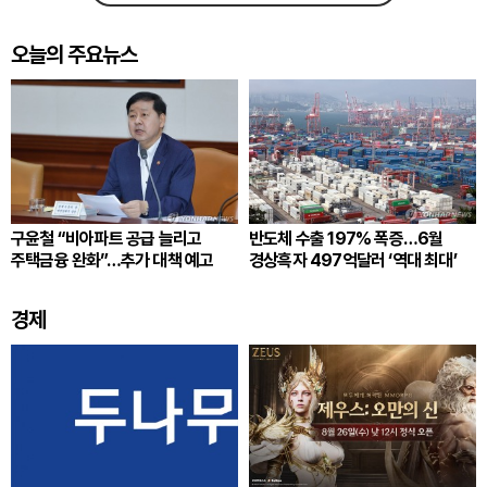
오늘의 주요뉴스
구윤철 “비아파트 공급 늘리고
반도체 수출 197% 폭증…6월
주택금융 완화”…추가 대책 예고
경상흑자 497억달러 ‘역대 최대’
경제