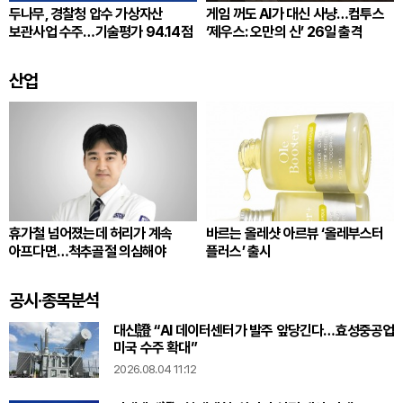
두나무, 경찰청 압수 가상자산
게임 꺼도 AI가 대신 사냥…컴투스
보관사업 수주…기술평가 94.14점
‘제우스: 오만의 신’ 26일 출격
산업
휴가철 넘어졌는데 허리가 계속
바르는 올레샷 아르뷰 ‘올레부스터
아프다면…척추골절 의심해야
플러스’ 출시
공시·종목분석
대신證 “AI 데이터센터가 발주 앞당긴다…효성중공업
미국 수주 확대”
2026.08.04 11:12