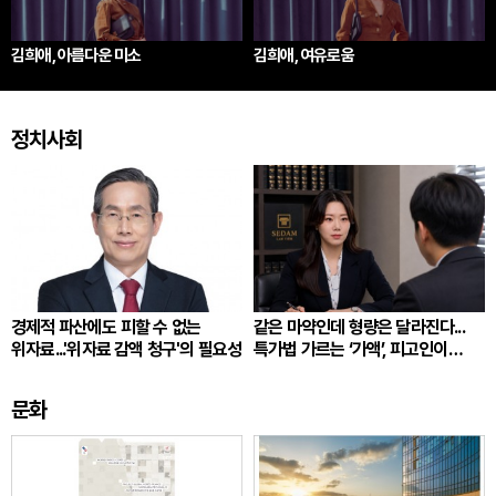
김희애, 아름다운 미소
김희애, 여유로움
정치사회
경제적 파산에도 피할 수 없는
같은 마약인데 형량은 달라진다...
위자료...'위자료 감액 청구'의 필요성
특가법 가르는 ‘가액’, 피고인이
따져봐야 할 것
문화