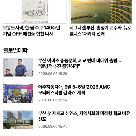
오봉도시락, 한·불 수교 140주년
시그니엘 부산, 홍정기 교수와 ‘뉴로
기념 O.F.F. 패션쇼 협찬 나서
웰니스’ 패키지 선봬
글로벌대학
부산 아미초 총동문회, 폐교 반대 비대위 출범…
"일방적 추진 중단하라"
2026.08.06 18:29
아주자동차대, 9월 5~6일 ‘2026 AMC
모터페스티벌 갈라쇼’ 개최
2026.08.06 15:54
부산 첫 재개교 신연초, 지역사회와 미래형 학교 비전
선포
2026.08.06 15:46