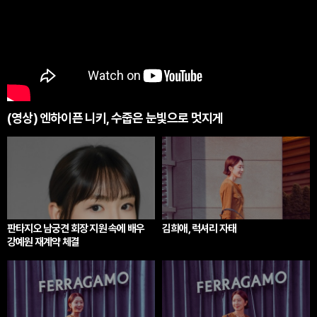
(영상) 엔하이픈 니키, 수줍은 눈빛으로 멋지게
판타지오 남궁견 회장 지원 속에 배우
김희애, 럭셔리 자태
강예원 재계약 체결