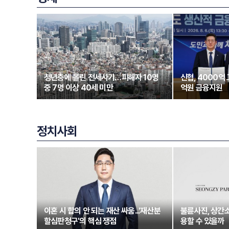
청년층에 몰린 전세사기…피해자 10명
신협, 4000억
중 7명 이상 40세 미만
억원 금융지원
정치사회
이혼 시 합의 안 되는 재산 싸움...'재산분
불륜사진, 상간
할심판청구'의 핵심 쟁점
용할 수 있을까