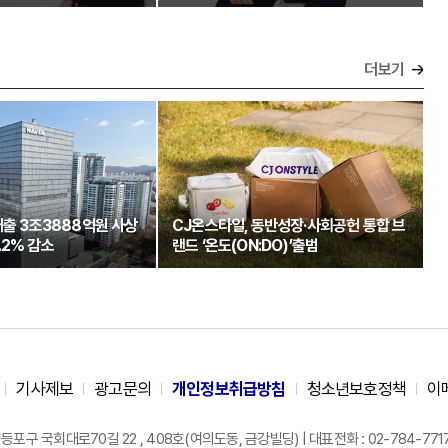
더보기
매출 3조3888억원 사상
CJ온스타일, 동반성장·사회공헌 통합 브
.2% 감소
랜드 ‘온도(ON:DO)’출범
기사제보
광고문의
개인정보취급방침
청소년보호정책
이
구 국회대로70길 22 , 408호(여의도동, 금강빌딩) | 대표전화 : 02-784-7717 |