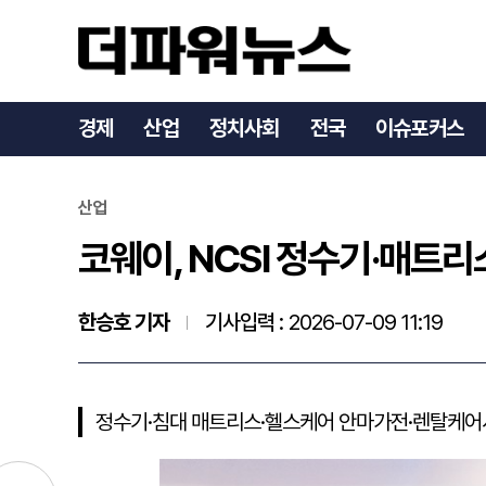
코웨이, NCSI 정수기·매트
경제
산업
정치사회
전국
이슈포커스
산업
코웨이, NCSI 정수기·매트리스
한승호 기자
기사입력 :
2026-07-09 11:19
정수기·침대 매트리스·헬스케어 안마가전·렌탈케어