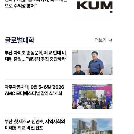
으로 수익성 방어”
글로벌대학
더보기
부산 아미초 총동문회, 폐교 반대 비
대위 출범… "일방적 추진 중단하라"
아주자동차대, 9월 5~6일 ‘2026
AMC 모터페스티벌 갈라쇼’ 개최
부산 첫 재개교 신연초, 지역사회와
미래형 학교 비전 선포