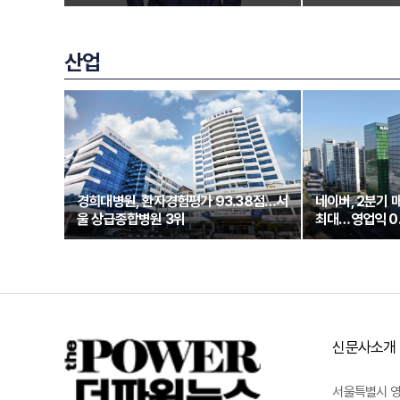
산업
경희대병원, 환자경험평가 93.38점…서
네이버, 2분기 
울 상급종합병원 3위
최대…영업익 0
신문사소개
서울특별시 영등포