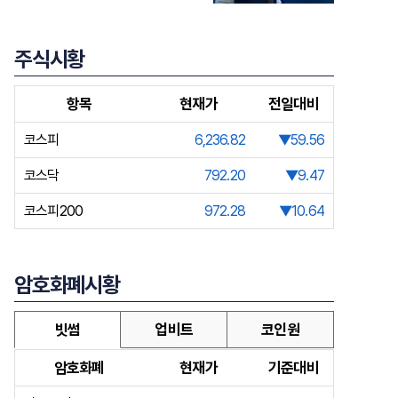
주식시황
항목
현재가
전일대비
코스피
6,236.82
▼59.56
코스닥
792.20
▼9.47
코스피200
972.28
▼10.64
암호화폐시황
빗썸
업비트
코인원
암호화폐
현재가
기준대비