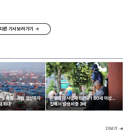
다른 기사 보러 가기
97% 폭증…6월 경상흑자
온열질환 사망자 62%가 80세 이상…
대 최대’
집에서 발생 비중 3배
더보기