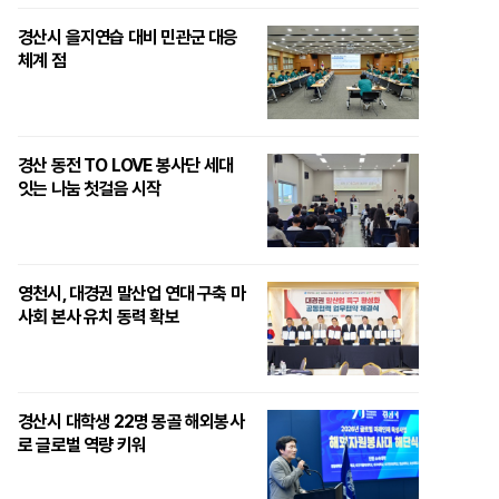
경산시 을지연습 대비 민관군 대응
체계 점
경산 동전 TO LOVE 봉사단 세대
잇는 나눔 첫걸음 시작
영천시, 대경권 말산업 연대 구축 마
사회 본사 유치 동력 확보
경산시 대학생 22명 몽골 해외봉사
로 글로벌 역량 키워