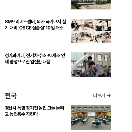
SM프리메드센터, 의사 국가고시 실
기 대비 'OSCE 실습실' 10일 개소
경기과기대, 전기차·수소·AI 제조 인
재 양성으로 산업전환 대응
전국
더보기
경산시 폭염 장기전 돌입 그늘 늘리
고 농업용수 지킨다