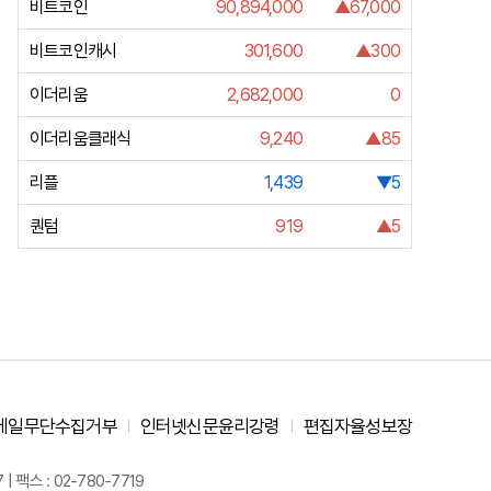
비트코인
90,894,000
▲67,000
비트코인캐시
301,600
▲300
이더리움
2,682,000
0
이더리움클래식
9,240
▲85
리플
1,439
▼5
퀀텀
919
▲5
메일무단수집거부
인터넷신문윤리강령
편집자율성보장
 팩스 : 02-780-7719