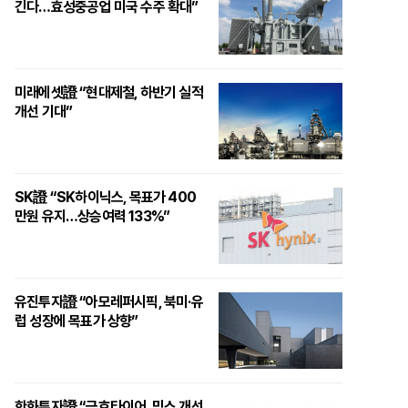
긴다…효성중공업 미국 수주 확대”
미래에셋證 “현대제철, 하반기 실적
개선 기대”
SK證 “SK하이닉스, 목표가 400
만원 유지…상승여력 133%”
유진투자證 “아모레퍼시픽, 북미·유
럽 성장에 목표가 상향”
한화투자證 “금호타이어, 믹스 개선