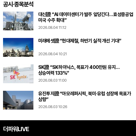
공시·종목분석
대신證 “AI 데이터센터가 발주 앞당긴다…효성중공업
미국 수주 확대”
2026.08.04 11:12
미래에셋證 “현대제철, 하반기 실적 개선 기대”
2026.08.04 10:21
SK證 “SK하이닉스, 목표가 400만원 유지…
상승여력 133%”
2026.08.03 11:00
유진투자證 “아모레퍼시픽, 북미·유럽 성장에 목표가
상향”
2026.08.03 10:26
더파워LIVE