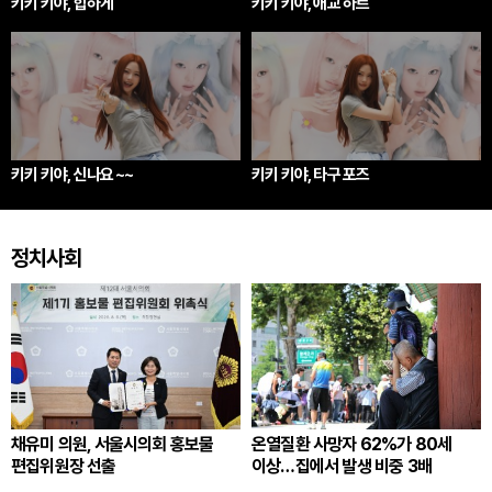
키키 키야, 힙하게
키키 키야, 애교 하트
키키 키야, 신나요 ~~
키키 키야, 타구 포즈
정치사회
채유미 의원, 서울시의회 홍보물
온열질환 사망자 62%가 80세
편집위원장 선출
이상…집에서 발생 비중 3배