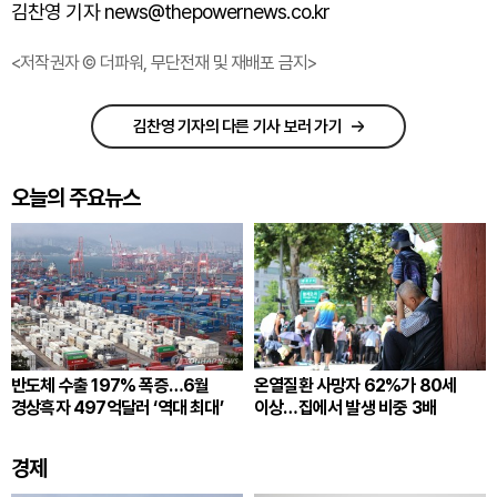
김찬영 기자 news@thepowernews.co.kr
<저작권자 © 더파워, 무단전재 및 재배포 금지>
김찬영 기자의 다른 기사 보러 가기
오늘의 주요뉴스
반도체 수출 197% 폭증…6월
온열질환 사망자 62%가 80세
경상흑자 497억달러 ‘역대 최대’
이상…집에서 발생 비중 3배
경제