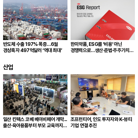
반도체 수출 197% 폭증…6월
한미약품, ESG를 ‘비용’ 아닌
경상흑자 497억달러 ‘역대 최대’
경쟁력으로…생산·준법·주주가치
잇는다
산업
일산 킨텍스 코베 베이비페어 개막...
조프런티어, 인도 투자자와 K-뷰티
출산·육아용품부터 부모 교육까지
기업 연결 추진
국내 최대규모 운영