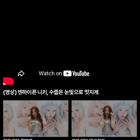
(영상) 엔하이픈 니키, 수줍은 눈빛으로 멋지게