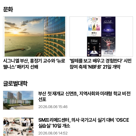
문화
시그니엘 부산, 홍정기 교수와 ‘뉴로
'발레를 보고 배우고 경험한다' 시민
웰니스’ 패키지 선봬
참여 축제 'NBF:B' 21일 개막
글로벌대학
부산 첫 재개교 신연초, 지역사회와 미래형 학교 비전
선포
2026.08.06 15:46
SM프리메드센터, 의사 국가고시 실기 대비 'OSCE
실습실' 10일 개소
2026.08.06 14:52