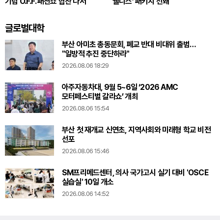
기념 O.F.F. 패션쇼 협찬 나서
웰니스’ 패키지 선봬
글로벌대학
부산 아미초 총동문회, 폐교 반대 비대위 출범…
"일방적 추진 중단하라"
2026.08.06 18:29
아주자동차대, 9월 5~6일 ‘2026 AMC
모터페스티벌 갈라쇼’ 개최
2026.08.06 15:54
부산 첫 재개교 신연초, 지역사회와 미래형 학교 비전
선포
2026.08.06 15:46
SM프리메드센터, 의사 국가고시 실기 대비 'OSCE
실습실' 10일 개소
2026.08.06 14:52