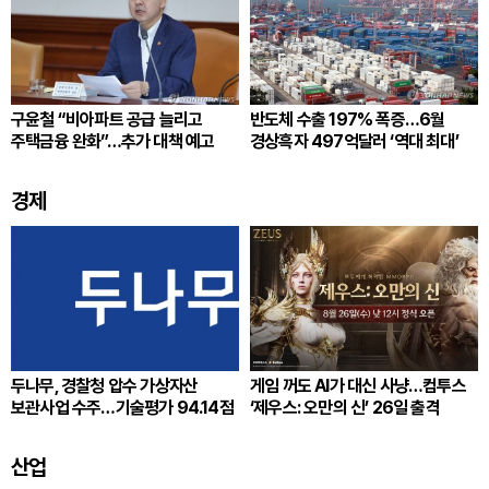
구윤철 “비아파트 공급 늘리고
반도체 수출 197% 폭증…6월
주택금융 완화”…추가 대책 예고
경상흑자 497억달러 ‘역대 최대’
경제
두나무, 경찰청 압수 가상자산
게임 꺼도 AI가 대신 사냥…컴투스
보관사업 수주…기술평가 94.14점
‘제우스: 오만의 신’ 26일 출격
산업