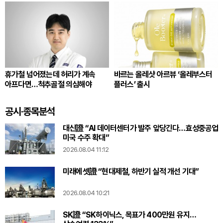
휴가철 넘어졌는데 허리가 계속
바르는 올레샷 아르뷰 ‘올레부스터
아프다면…척추골절 의심해야
플러스’ 출시
공시·종목분석
대신證 “AI 데이터센터가 발주 앞당긴다…효성중공업
미국 수주 확대”
2026.08.04 11:12
미래에셋證 “현대제철, 하반기 실적 개선 기대”
2026.08.04 10:21
SK證 “SK하이닉스, 목표가 400만원 유지…