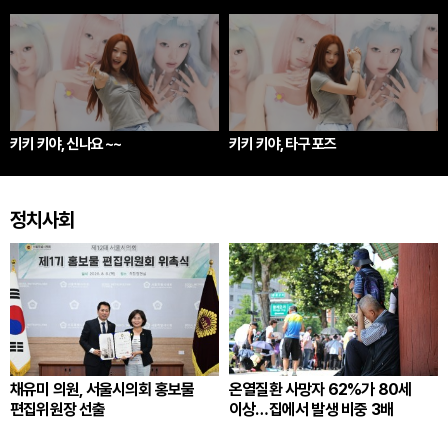
키키 키야, 신나요 ~~
키키 키야, 타구 포즈
정치사회
채유미 의원, 서울시의회 홍보물
온열질환 사망자 62%가 80세
편집위원장 선출
이상…집에서 발생 비중 3배