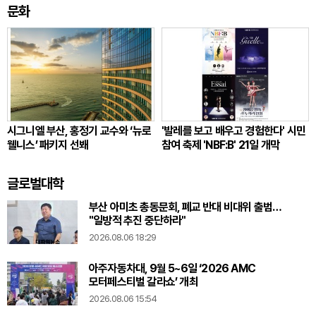
문화
시그니엘 부산, 홍정기 교수와 ‘뉴로
'발레를 보고 배우고 경험한다' 시민
웰니스’ 패키지 선봬
참여 축제 'NBF:B' 21일 개막
글로벌대학
부산 아미초 총동문회, 폐교 반대 비대위 출범…
"일방적 추진 중단하라"
2026.08.06 18:29
아주자동차대, 9월 5~6일 ‘2026 AMC
모터페스티벌 갈라쇼’ 개최
2026.08.06 15:54