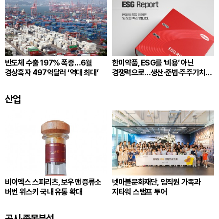
반도체 수출 197% 폭증…6월
한미약품, ESG를 ‘비용’ 아닌
경상흑자 497억달러 ‘역대 최대’
경쟁력으로…생산·준법·주주가치
잇는다
산업
비이엑스 스피리츠, 보우맨 증류소
넷마블문화재단, 임직원 가족과
버번 위스키 국내 유통 확대
지타워 스탬프 투어
공시·종목분석