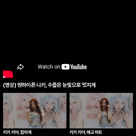
(영상) 엔하이픈 니키, 수줍은 눈빛으로 멋지게
키키 키야, 힙하게
키키 키야, 애교 하트