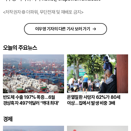
<저작권자 © 더파워, 무단전재 및 재배포 금지>
이우영 기자의 다른 기사 보러 가기
오늘의 주요뉴스
반도체 수출 197% 폭증…6월
온열질환 사망자 62%가 80세
경상흑자 497억달러 ‘역대 최대’
이상…집에서 발생 비중 3배
경제