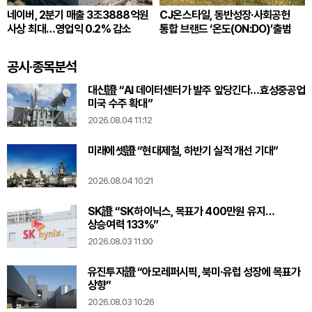
네이버, 2분기 매출 3조3888억원
CJ온스타일, 동반성장·사회공헌
사상 최대…영업익 0.2% 감소
통합 브랜드 ‘온도(ON:DO)’출범
공시·종목분석
대신證 “AI 데이터센터가 발주 앞당긴다…효성중공업
미국 수주 확대”
2026.08.04 11:12
미래에셋證 “현대제철, 하반기 실적 개선 기대”
2026.08.04 10:21
SK證 “SK하이닉스, 목표가 400만원 유지…
상승여력 133%”
2026.08.03 11:00
유진투자證 “아모레퍼시픽, 북미·유럽 성장에 목표가
상향”
2026.08.03 10:26