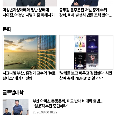
미성년자성매매와 일반 성매매
공무원 음주운전 처벌·징계 수위
차이점, 아청법 처벌 기준 파헤치기
강화, 피해 발생시 법률 조력 받아
대응해야
문화
시그니엘 부산, 홍정기 교수와 ‘뉴로
'발레를 보고 배우고 경험한다' 시민
웰니스’ 패키지 선봬
참여 축제 'NBF:B' 21일 개막
글로벌대학
부산 아미초 총동문회, 폐교 반대 비대위 출범…
"일방적 추진 중단하라"
2026.08.06 18:29