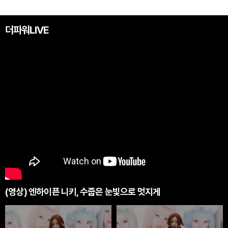
더파워LIVE
(영상) 엔하이픈 니키, 수줍은 눈빛으로 멋지게