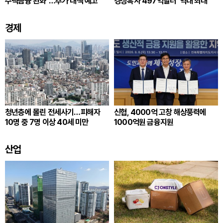
주택금융 완화”…추가 대책 예고
경상흑자 497억달러 ‘역대 최대’
경제
청년층에 몰린 전세사기…피해자
신협, 4000억 고창 해상풍력에
10명 중 7명 이상 40세 미만
1000억원 금융지원
산업