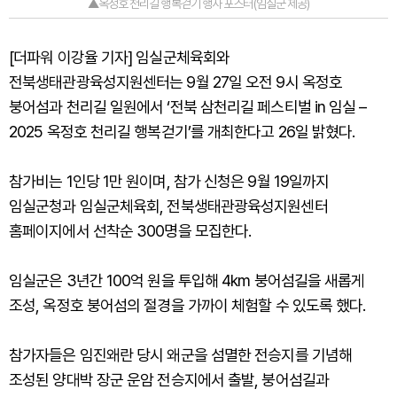
▲옥정호 천리길 행복걷기 행사 포스터(임실군 제공)
[더파워 이강율 기자] 임실군체육회와
전북생태관광육성지원센터는 9월 27일 오전 9시 옥정호
붕어섬과 천리길 일원에서 ‘전북 삼천리길 페스티벌 in 임실 –
2025 옥정호 천리길 행복걷기’를 개최한다고 26일 밝혔다.
참가비는 1인당 1만 원이며, 참가 신청은 9월 19일까지
임실군청과 임실군체육회, 전북생태관광육성지원센터
홈페이지에서 선착순 300명을 모집한다.
임실군은 3년간 100억 원을 투입해 4km 붕어섬길을 새롭게
조성, 옥정호 붕어섬의 절경을 가까이 체험할 수 있도록 했다.
참가자들은 임진왜란 당시 왜군을 섬멸한 전승지를 기념해
조성된 양대박 장군 운암 전승지에서 출발, 붕어섬길과