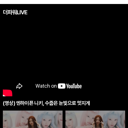
더파워LIVE
(영상) 엔하이픈 니키, 수줍은 눈빛으로 멋지게