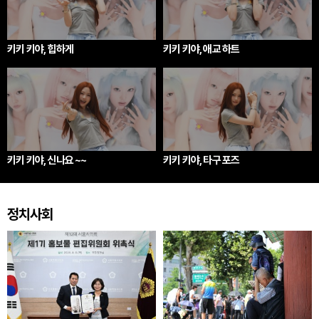
키키 키야, 힙하게
키키 키야, 애교 하트
키키 키야, 신나요 ~~
키키 키야, 타구 포즈
정치사회