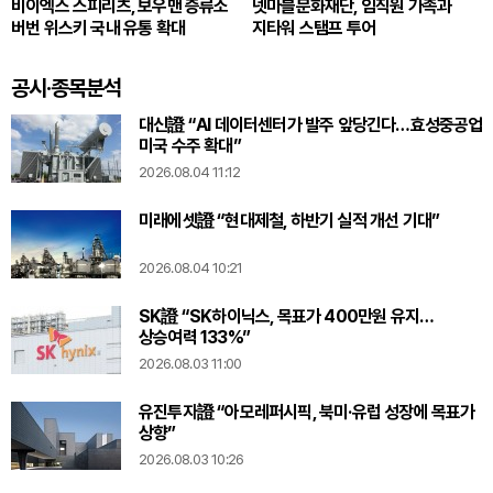
비이엑스 스피리츠, 보우맨 증류소
넷마블문화재단, 임직원 가족과
버번 위스키 국내 유통 확대
지타워 스탬프 투어
공시·종목분석
대신證 “AI 데이터센터가 발주 앞당긴다…효성중공업
미국 수주 확대”
2026.08.04 11:12
미래에셋證 “현대제철, 하반기 실적 개선 기대”
2026.08.04 10:21
SK證 “SK하이닉스, 목표가 400만원 유지…
상승여력 133%”
2026.08.03 11:00
유진투자證 “아모레퍼시픽, 북미·유럽 성장에 목표가
상향”
2026.08.03 10:26