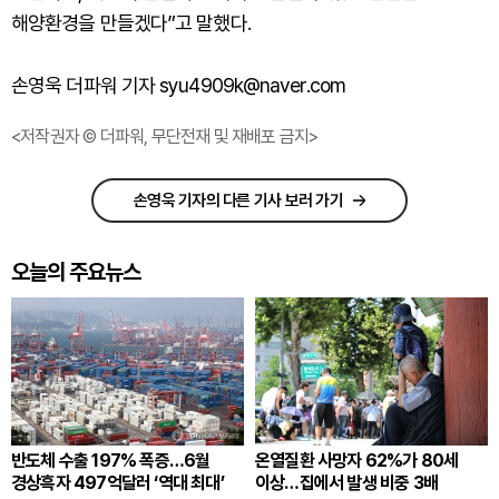
해양환경을 만들겠다”고 말했다.
손영욱 더파워 기자 syu4909k@naver.com
<저작권자 © 더파워, 무단전재 및 재배포 금지>
손영욱 기자의 다른 기사 보러 가기
오늘의 주요뉴스
반도체 수출 197% 폭증…6월
온열질환 사망자 62%가 80세
경상흑자 497억달러 ‘역대 최대’
이상…집에서 발생 비중 3배