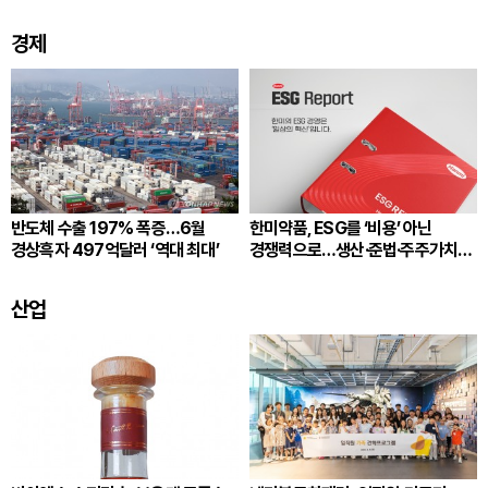
경제
반도체 수출 197% 폭증…6월
한미약품, ESG를 ‘비용’ 아닌
경상흑자 497억달러 ‘역대 최대’
경쟁력으로…생산·준법·주주가치
잇는다
산업