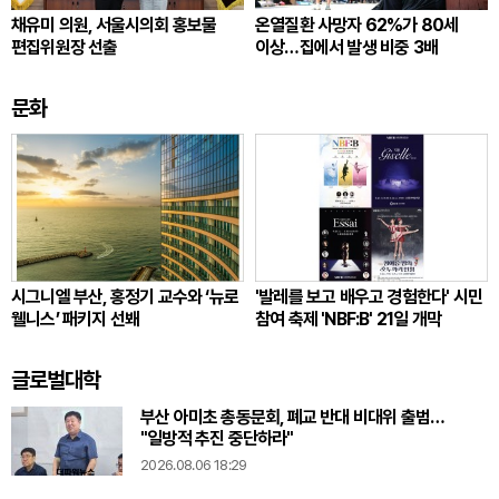
채유미 의원, 서울시의회 홍보물
온열질환 사망자 62%가 80세
편집위원장 선출
이상…집에서 발생 비중 3배
문화
시그니엘 부산, 홍정기 교수와 ‘뉴로
'발레를 보고 배우고 경험한다' 시민
웰니스’ 패키지 선봬
참여 축제 'NBF:B' 21일 개막
글로벌대학
부산 아미초 총동문회, 폐교 반대 비대위 출범…
"일방적 추진 중단하라"
2026.08.06 18:29