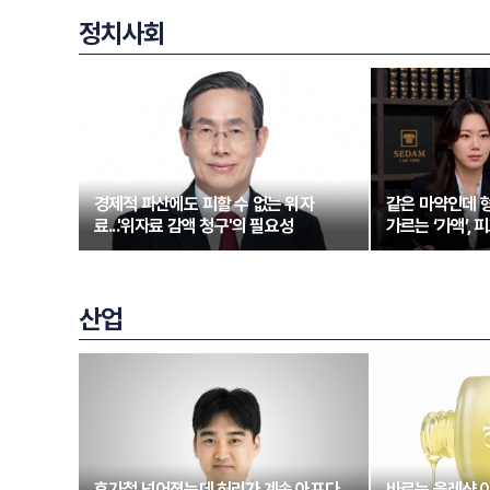
정치사회
경제적 파산에도 피할 수 없는 위자
같은 마약인데 형
료...'위자료 감액 청구'의 필요성
가르는 ‘가액’,
산업
휴가철 넘어졌는데 허리가 계속 아프다
바르는 올레샷 