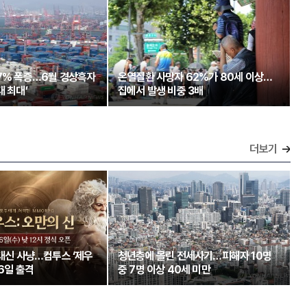
97% 폭증…6월 경상흑자
온열질환 사망자 62%가 80세 이상…
대 최대’
집에서 발생 비중 3배
더보기
 대신 사냥…컴투스 ‘제우
청년층에 몰린 전세사기…피해자 10명
26일 출격
중 7명 이상 40세 미만