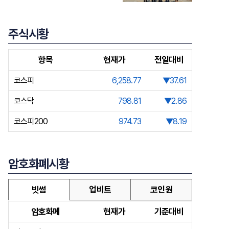
주식시황
항목
현재가
전일대비
코스피
6,258.77
▼37.61
코스닥
798.81
▼2.86
코스피200
974.73
▼8.19
암호화폐시황
빗썸
업비트
코인원
암호화폐
현재가
기준대비