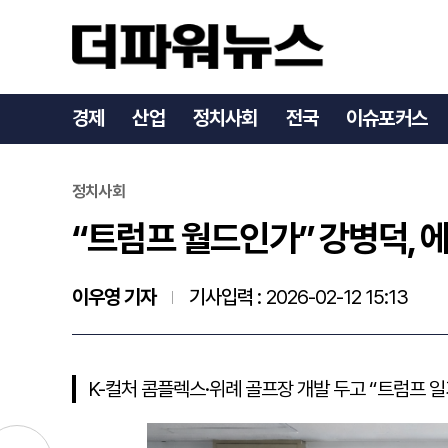
“트럼프 월드인가” 강병덕,
경제
산업
정치사회
전국
이슈포커스
정치사회
“트럼프 월드인가” 강병덕, 에
이우영 기자
기사입력 :
2026-02-12 15:13
K-컬처 콤플렉스·위례 골프장 개발 두고 “트럼프 일