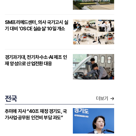
SM프리메드센터, 의사 국가고시 실
기 대비 'OSCE 실습실' 10일 개소
경기과기대, 전기차·수소·AI 제조 인
재 양성으로 산업전환 대응
전국
더보기
추미애 지사 “40조 재정 경기도, 국
가사업·공무원 인건비 부담 과도”