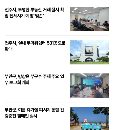
전주시, 투명한 부동산 거래 질서 확
립·전세사기 예방 ‘맞손’
전주시, 실내 무더위쉼터 531곳으로
확대
부안군, 방상윤 부군수 주재 주요 업
무 보고회 개최
부안군, 여름 휴가철 피서지 통합 건
강증진 캠페인 실시