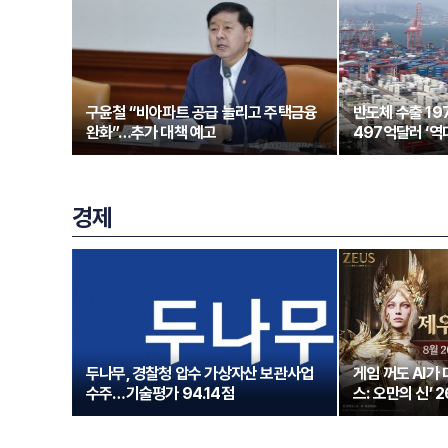
구윤철 “비아파트 공급 늘리고 주택금융
반도체 수출 1
완화”…추가 대책 예고
497억달러 ‘역
경제
두나무, 경찰청 압수 가상자산 보관사업
게임 꺼도 AI가
수주…기술평가 94.14점
스: 오만의 신’ 