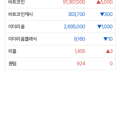
비트코인
91,367,000
▲5,000
비트코인캐시
303,700
▼300
이더리움
2,695,000
▼1,000
이더리움클래식
9,160
▼10
리플
1,455
▲3
퀀텀
924
0