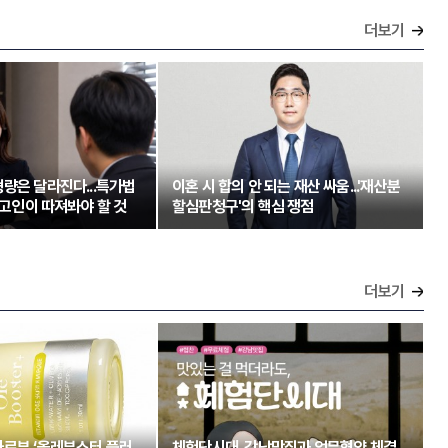
더보기
량은 달라진다...특가법
이혼 시 합의 안 되는 재산 싸움...'재산분
 피고인이 따져봐야 할 것
할심판청구'의 핵심 쟁점
더보기
아르뷰 ‘올레부스터 플러
체험단시대, 강남맛집과 업무협약 체결