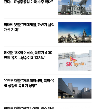
긴다…효성중공업 미국 수주 확대”
미래에셋證 “현대제철, 하반기 실적
개선 기대”
SK證 “SK하이닉스, 목표가 400
만원 유지…상승여력 133%”
유진투자證 “아모레퍼시픽, 북미·유
럽 성장에 목표가 상향”
한화투자證 “금호타이어, 믹스 개선