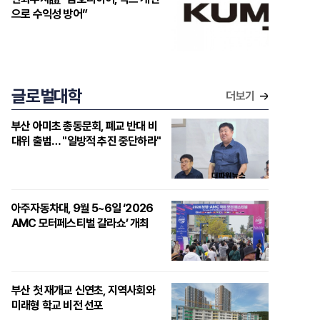
으로 수익성 방어”
글로벌대학
더보기
부산 아미초 총동문회, 폐교 반대 비
대위 출범… "일방적 추진 중단하라"
아주자동차대, 9월 5~6일 ‘2026
AMC 모터페스티벌 갈라쇼’ 개최
부산 첫 재개교 신연초, 지역사회와
미래형 학교 비전 선포