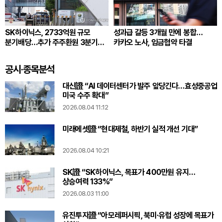
SK하이닉스, 2733억원 규모
성과급 갈등 3개월 만에 봉합…
분기배당…추가 주주환원 3분기
카카오 노사, 임금협약 타결
확정
공시·종목분석
대신證 “AI 데이터센터가 발주 앞당긴다…효성중공업
미국 수주 확대”
2026.08.04 11:12
미래에셋證 “현대제철, 하반기 실적 개선 기대”
2026.08.04 10:21
SK證 “SK하이닉스, 목표가 400만원 유지…
상승여력 133%”
2026.08.03 11:00
유진투자證 “아모레퍼시픽, 북미·유럽 성장에 목표가