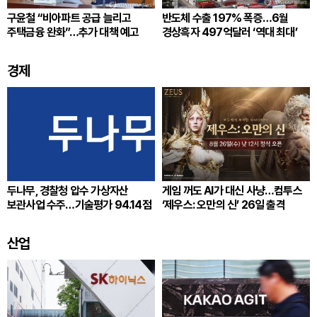
구윤철 “비아파트 공급 늘리고
반도체 수출 197% 폭증…6월
주택금융 완화”…추가 대책 예고
경상흑자 497억달러 ‘역대 최대’
경제
두나무, 경찰청 압수 가상자산
게임 꺼도 AI가 대신 사냥…컴투스
보관사업 수주…기술평가 94.14점
‘제우스: 오만의 신’ 26일 출격
산업