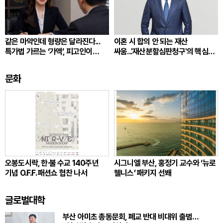
같은 마약인데 형량은 달라진다...
이혼 시 합의 안 되는 재산
특가법 가르는 ‘가액’, 피고인이
싸움...'재산분할심판청구'의 핵심
따져봐야 할 것
쟁점
문화
오봉도시락, 한·불 수교 140주년
시그니엘 부산, 홍정기 교수와 ‘뉴로
기념 O.F.F. 패션쇼 협찬 나서
웰니스’ 패키지 선봬
글로벌대학
부산 아미초 총동문회, 폐교 반대 비대위 출범…