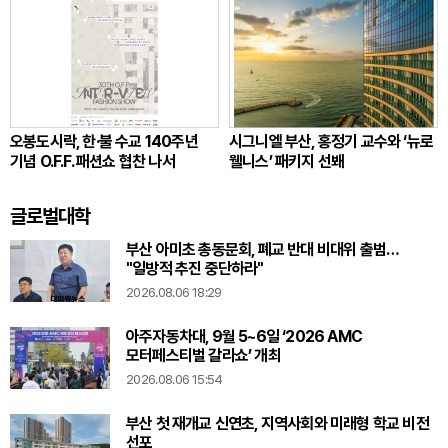
오봉도시락, 한·불 수교 140주년
시그니엘 부산, 홍정기 교수와 ‘뉴로
기념 O.F.F. 패션쇼 협찬 나서
웰니스’ 패키지 선봬
글로벌대학
부산 아미초 총동문회, 폐교 반대 비대위 출범…
"일방적 추진 중단하라"
2026.08.06 18:29
아주자동차대, 9월 5~6일 ‘2026 AMC
모터페스티벌 갈라쇼’ 개최
2026.08.06 15:54
부산 첫 재개교 신연초, 지역사회와 미래형 학교 비전
선포