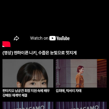
(영상) 엔하이픈 니키, 수줍은 눈빛으로 멋지게
판타지오 남궁견 회장 지원 속에 배우
김희애, 럭셔리 자태
강예원 재계약 체결