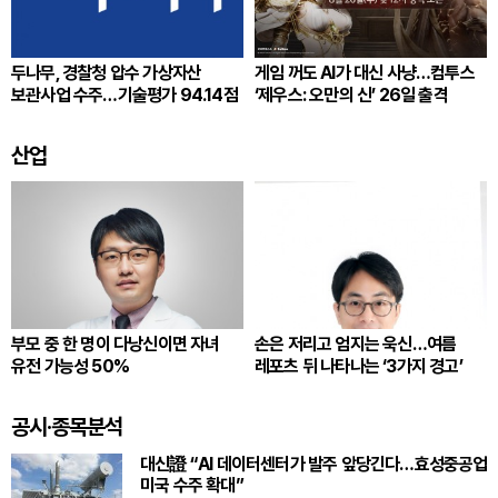
두나무, 경찰청 압수 가상자산
게임 꺼도 AI가 대신 사냥…컴투스
보관사업 수주…기술평가 94.14점
‘제우스: 오만의 신’ 26일 출격
산업
부모 중 한 명이 다낭신이면 자녀
손은 저리고 엄지는 욱신…여름
유전 가능성 50%
레포츠 뒤 나타나는 ‘3가지 경고’
공시·종목분석
대신證 “AI 데이터센터가 발주 앞당긴다…효성중공업
미국 수주 확대”