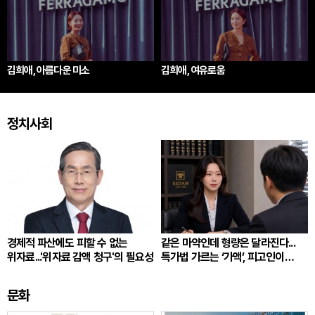
김희애, 아름다운 미소
김희애, 여유로움
정치사회
경제적 파산에도 피할 수 없는
같은 마약인데 형량은 달라진다...
위자료...'위자료 감액 청구'의 필요성
특가법 가르는 ‘가액’, 피고인이
따져봐야 할 것
문화